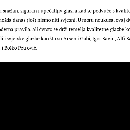
 snažan, siguran i upečatljiv glas, a kad se podvuče s kvalit
 možda danas (još) nismo niti svjesni. U moru neukusa, ovaj d
derna pravila, ali čvrsto se drži temelja kvalitetne glazbe ko
 i svjetske glazbe kao što su Arsen i Gabi, Igor Savin, Alfi K
i Boško Petrović.