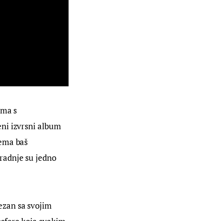
ama s 
ni izvrsni album 
ema baš 
radnje su jedno 
zan sa svojim 