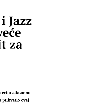
i Jazz
veće
it za
 trećim albumom 
 prihvatio ovaj 