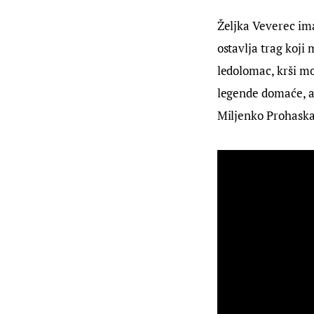
Željka Veverec ima
ostavlja trag koji
ledolomac, krši mo
legende domaće, ali
Miljenko Prohaska 