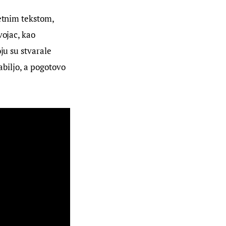
etnim tekstom, 
vojac, kao 
ju su stvarale 
abiljo, a pogotovo 