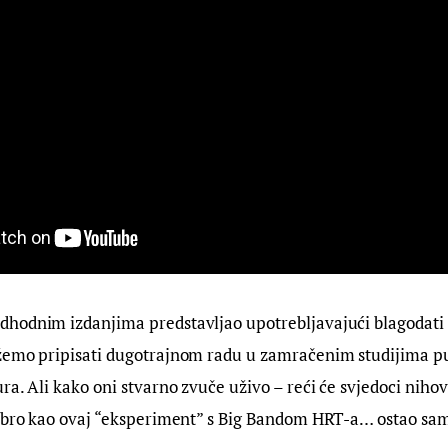
hodnim izdanjima predstavljao upotrebljavajući blagodati 
žemo pripisati dugotrajnom radu u zamračenim studijima pu
ra. Ali kako oni stvarno zvuče uživo – reći će svjedoci niho
dobro kao ovaj “eksperiment” s Big Bandom HRT-a… ostao sam