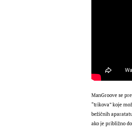
ManGroove se pred
“trikova” koje mo
bežičnih aparatatu
ako je približno 