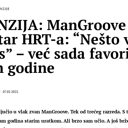
NZIJE
ZIJA: ManGroove 
tar HRT-a: “Nešto 
s” – već sada favor
 godine
Ć
07.03.2023.
jučio u vlak zvan ManGroove. Tek od trećeg razreda. S
am godina starim uratkom. Ali brzo sam učio. A još brže