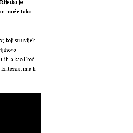
Rijetko je 
om može tako 
) koji su uvijek 
Njihovo 
-ih, a kao i kod 
itičniji, ima li 