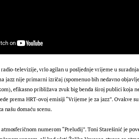
radio-televizije, vrlo agilan u posljednje vrijeme u suradnj
 jazz nije primarni izričaj (spomenuo bih nedavno objavlje
m), efikasno približava zvuk big benda široj publici koja n
ede prema HRT-ovoj emisiji “Vrijeme je za jazz”. Ovakve su
 za našu domaću scenu.
 atmosferičnom numerom “Preludij”. Toni Starešinić je pove