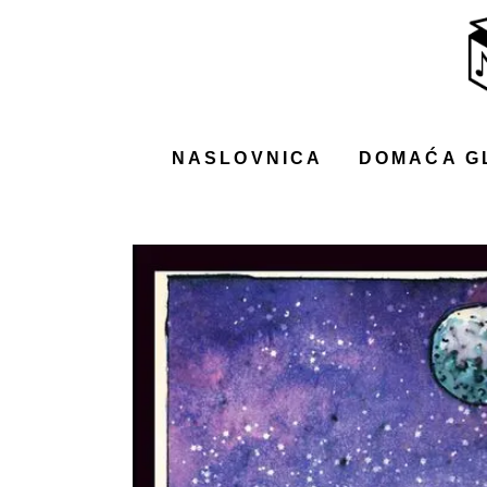
NASLOVNICA
DOMAĆA GLAZBA
STRANA GLAZBA
NASLOVNICA
DOMAĆA G
FILM
MUSIC BOX