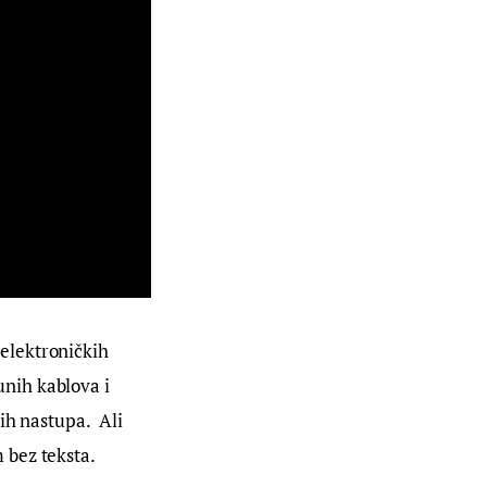
elektroničkih 
nih kablova i 
vih nastupa.
Ali 
 bez teksta.