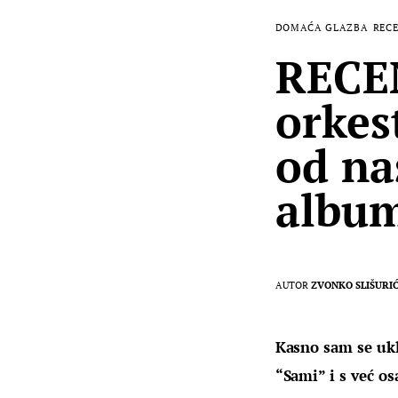
DOMAĆA GLAZBA
RECE
RECEN
orkes
od na
album
AUTOR
ZVONKO SLIŠURI
Kasno sam se ukl
“Sami” i s već os