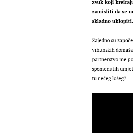
zvuk koji kreiraj
zamisliti da se 
skladno uklopiti
Zajedno su započel
vrhunskih domašaj
partnerstvo me pod
spomenutih umjetni
tu nečeg lošeg?