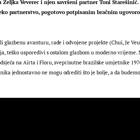
u Željka Veverec i njen savršeni partner Toni Starešinić. 
neko partnerstvo, pogotovo potpisanim bračnim ugovor
.
i glazbenu avanturu, rade i odvojene projekte (Chui, Je Veux
a, teško usporedivi s ostalom glazbom u moderno vrijeme. 
sjeća na Airta i Floru, sveprisutne brazilske umjetnike 1970
ka jednostavno ne mogu odrediti što je bolje, a da budemo kr