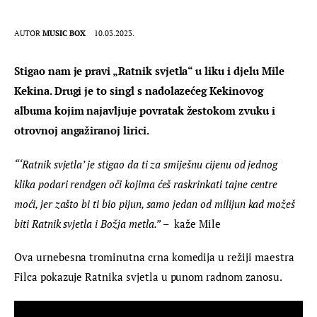
AUTOR
MUSIC BOX
10.03.2023.
Stigao nam je pravi „Ratnik svjetla“ u liku i djelu Mile 
Kekina. Drugi je to singl s nadolazećeg Kekinovog 
albuma kojim najavljuje povratak žestokom zvuku i 
otrovnoj angažiranoj lirici. 
“‘Ratnik svjetla’ je stigao da ti za smiješnu cijenu od jednog 
klika podari rendgen oči kojima ćeš raskrinkati tajne centre 
moći, jer zašto bi ti bio pijun, samo jedan od milijun kad možeš 
biti Ratnik svjetla i Božja metla.”
 –  kaže Mile
Ova urnebesna trominutna crna komedija u režiji maestra 
Filca pokazuje Ratnika svjetla u punom radnom zanosu.