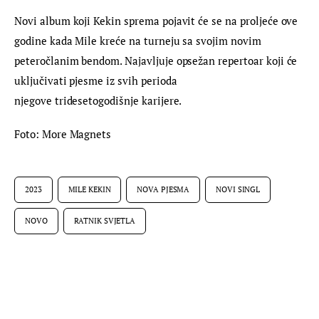
Novi album koji Kekin sprema pojavit će se na proljeće ove 
godine kada Mile kreće na turneju sa svojim novim 
peteročlanim bendom. Najavljuje opsežan repertoar koji će 
uključivati pjesme iz svih perioda 
njegove tridesetogodišnje karijere.
Foto: More Magnets
2023
MILE KEKIN
NOVA PJESMA
NOVI SINGL
NOVO
RATNIK SVJETLA