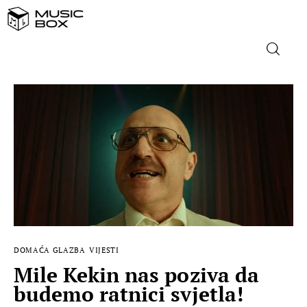
NASLOVNICA
DOMAĆA GLAZBA
STRANA GLAZBA
FILM
MUSIC BOX
DOMAĆA GLAZBA
VIJESTI
Mile Kekin nas poziva da
budemo ratnici svjetla!