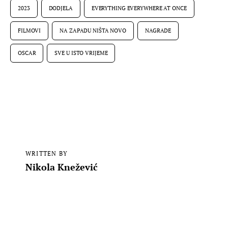
2023
DODJELA
EVERYTHING EVERYWHERE AT ONCE
FILMOVI
NA ZAPADU NIŠTA NOVO
NAGRADE
OSCAR
SVE U ISTO VRIJEME
WRITTEN BY
Nikola Knežević