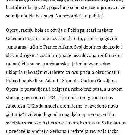
brutalno ubijaju. Ali, pojavljuje se misteriozni princ… i sve 
se mijenja. Ne bez suza. Na pozornici i u publici.
Operu, radnju koja se odvija u Pekingu, stari majstor 
Giacomo Puccini nije dovršio ali je to, prema njegovim 
„uputama“ učinio Franco Alfano. Svoj doprinos dodao je i 
slavni dirigent Toscanini (inače nezadovoljan Alfanovim 
radom) čija su se aranžmanska rješenja izvanredno 
uklopila u konačnici. Libreto za ovu priču o okrutnosti i 
ljubavi napisali su Adami i Simoni s Carlom Gozzijem. 
Opera je postavljena i odigrana nebrojeno puta, a u ovom 
slučaju govorimo o 1984. i Olimpijskim igrama u Los 
Angelesu. U Gradu anđela premijerno je izvedeno novo 
„čitanje“ i viđenje legendarnog djela upravo uz veliko 
svjetsko sportsko natjecanje. Imena kao što su Sally Jacobs 
uz redatelja Andreija Serbana i redatelja revivala Jacka 