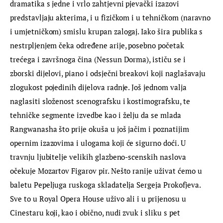
dramatika s jedne i vrlo zahtjevni pjevački izazovi 
predstavljaju akterima, i u fizičkom i u tehničkom (naravno 
i umjetničkom) smislu krupan zalogaj. Iako šira publika s 
nestrpljenjem čeka određene arije, posebno početak 
trećega i završnoga čina (Nessun Dorma), ističu se i 
zborski dijelovi, piano i odsječni breakovi koji naglašavaju 
zlogukost pojedinih dijelova radnje. Još jednom valja 
naglasiti složenost scenografsku i kostimografsku, te 
tehničke segmente izvedbe kao i želju da se mlada 
Rangwanasha što prije okuša u još jačim i poznatijim 
opernim izazovima i ulogama koji će sigurno doći. U 
travnju ljubitelje velikih glazbeno-scenskih naslova 
očekuje Mozartov Figarov pir. Nešto ranije uživat ćemo u 
baletu Pepeljuga ruskoga skladatelja Sergeja Prokofjeva. 
Sve to u Royal Opera House uživo ali i u prijenosu u 
Cinestaru koji, kao i obično, nudi zvuk i sliku s pet 