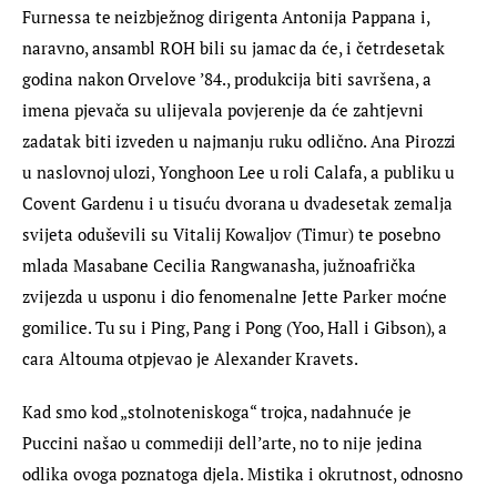
Furnessa te neizbježnog dirigenta Antonija Pappana i, 
naravno, ansambl ROH bili su jamac da će, i četrdesetak 
godina nakon Orvelove ’84., produkcija biti savršena, a 
imena pjevača su ulijevala povjerenje da će zahtjevni 
zadatak biti izveden u najmanju ruku odlično. Ana Pirozzi 
u naslovnoj ulozi, Yonghoon Lee u roli Calafa, a publiku u 
Covent Gardenu i u tisuću dvorana u dvadesetak zemalja 
svijeta oduševili su Vitalij Kowaljov (Timur) te posebno 
mlada Masabane Cecilia Rangwanasha, južnoafrička 
zvijezda u usponu i dio fenomenalne Jette Parker moćne 
gomilice. Tu su i Ping, Pang i Pong (Yoo, Hall i Gibson), a 
cara Altouma otpjevao je Alexander Kravets.
Kad smo kod „stolnoteniskoga“ trojca, nadahnuće je 
Puccini našao u commediji dell’arte, no to nije jedina 
odlika ovoga poznatoga djela. Mistika i okrutnost, odnosno 