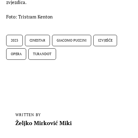
zvjezdica.
Foto: Tristram Kenton
2023
CINESTAR
GIACOMO PUCCINI
IZVJEŠĆE
OPERA
TURANDOT
WRITTEN BY
Željko Mirković Miki