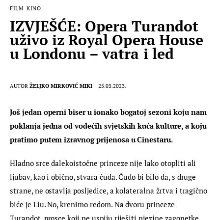
FILM
KINO
IZVJEŠĆE: Opera Turandot
uživo iz Royal Opera House
u Londonu – vatra i led
AUTOR
ŽELJKO MIRKOVIĆ MIKI
25.03.2023.
Još jedan operni biser u ionako bogatoj sezoni koju nam 
poklanja jedna od vodećih svjetskih kuća kulture, a koju 
pratimo putem izravnog prijenosa u Cinestaru.
Hladno srce dalekoistočne princeze nije lako otopliti ali 
ljubav, kao i obično, stvara čuda. Čudo bi bilo da, s druge 
strane, ne ostavlja posljedice, a kolateralna žrtva i tragično 
biće je Liu. No, krenimo redom. Na dvoru princeze 
Turandot, prosce koji ne uspiju riješiti njezine zagonetke, 