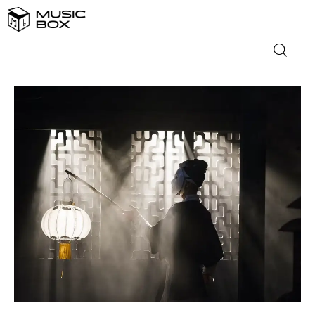
NASLOVNICA
DOMAĆA GLAZBA
STRANA GLAZBA
FILM
MUSIC BOX