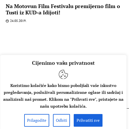
Na Motovun Film Festivalu premijerno film o
Tusti iz KUD-a Idijoti!
24.05.2019.
Cijenimo vašu privatnost
Koristimo kolačiće kako bismo poboljšali vaše iskustvo
pregledavanja, posluživali personalizirane oglase ili sadržaj i
O NAMA
IMPRESSUM
UVJETI KORIŠTENJA
analizirali naš promet. Klikom na "Prihvati sve", pristajete na
našu upotrebu kolačića.
Prilagodite
Odbiti
Prihvatiti sve
Copyright © 2026 Music Box - All rights reserved.