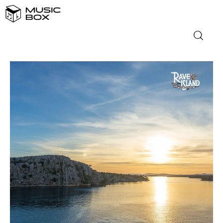
NASLOVNICA
DOMAĆA GLAZBA
STRANA GLAZBA
FILM
MUSIC BOX