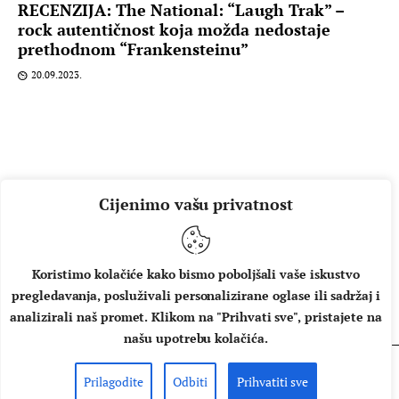
RECENZIJA: The National: “Laugh Trak” –
rock autentičnost koja možda nedostaje
prethodnom “Frankensteinu”
20.09.2023.
Cijenimo vašu privatnost
Koristimo kolačiće kako bismo poboljšali vaše iskustvo
pregledavanja, posluživali personalizirane oglase ili sadržaj i
O NAMA
IMPRESSUM
UVJETI KORIŠTENJA
analizirali naš promet. Klikom na "Prihvati sve", pristajete na
našu upotrebu kolačića.
Prilagodite
Odbiti
Prihvatiti sve
Copyright © 2026 Music Box - All rights reserved.