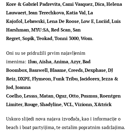
Kore & Gabriel Padrevita
, 
Cami Vasquez
, 
Dica
, 
Helena 
Lauwaert
, 
Jean Terechkova
, 
Katia Val
, 
La 
Kajofol
, 
Lebawski
, 
Lena De Roose
, 
Low E
, 
Luciid
, 
Luis 
Harshman
, 
MYU:SA
, 
Red Scan
, 
San 
Regret
, 
Sopik
, 
Teokad
, 
Tonni 3000
, 
Wom
.
Oni su se pridružili prvim najavljenim 
imenima: 
1luu
, 
Aisha
, 
Anima
, 
Azyr
, 
Bad 
Boombox
, 
Basswell
, 
Blaame
, 
Creeds
, 
Dexphase
, 
DJ 
Reiz
, 
DXPE
, 
Flymeon
, 
Funk Tribu
, 
Jacidorex
, 
Jezza & 
Jod
, 
Joanna 
Coelho
, 
Lessss
, 
Matan
, 
Oguz
, 
Otto
, 
Pusmus
, 
Roentgen 
Limiter
, 
Rouge
, 
Shadyline
, 
VCL
, 
Vizionn
, 
X&trick
Uskoro slijedi nova najava izvođača, kao i informacije o 
beach i boat partyijima, te ostalim popratnim sadržajima.