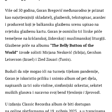
Više od 50 godina, Goran Bregović međunarodno je priznat 
kao najutjecajniji skladatelj, glazbenik, tekstopisac, aranžer 
i producent koji je balkansku glazbenu scenu upisao na 
svjetsku glazbenu kartu. Goran je osmislio tri lirske priče 
temeljene na kršćanskoj, židovskoj i muslimanskoj liturgiji. 
Glazbene priče na albumu “
The Belly Button of the 
World”
 izvode solisti Mirjana Nesković (Srbija), Gershon 
Leiserson (Izrael) i Zied Zouari (Tunis).
Budući da nije mogao ići na turneju tijekom pandemije, 
Goran je iskoristio priliku i snimio album od pet djela, 
napisanih za tri solo violine, simfonijski orkestar, sekstet 
muških glasova i naravno svoj bend 
Vjenčanja i Sprovodi
.
U izdanju Classic Recordsa album će biti dostupan 
na online platformama od 19. svibnja 2023., a u trgovinama 