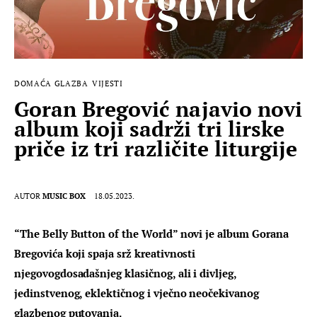
DOMAĆA GLAZBA
VIJESTI
Goran Bregović najavio novi
album koji sadrži tri lirske
priče iz tri različite liturgije
AUTOR
MUSIC BOX
18.05.2023.
“The Belly Button of the World” novi je album Gorana 
Bregovića koji spaja srž kreativnosti 
njegovogdosadašnjeg klasičnog, ali i divljeg, 
jedinstvenog, eklektičnog i vječno neočekivanog 
glazbenog putovanja. 