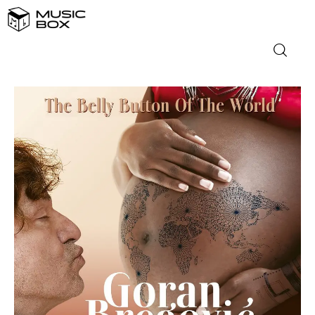
NASLOVNICA
DOMAĆA GLAZBA
STRANA GLAZBA
FILM
MUSIC BOX