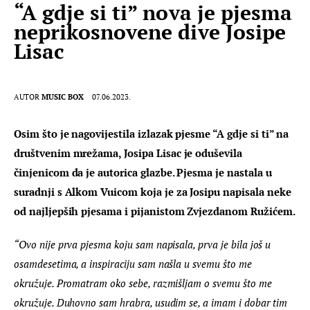
“A gdje si ti” nova je pjesma
neprikosnovene dive Josipe
Lisac
AUTOR
MUSIC BOX
07.06.2023.
Osim što je nagovijestila izlazak pjesme “A gdje si ti” na 
društvenim mrežama, Josipa Lisac je oduševila 
činjenicom da je autorica glazbe. Pjesma je nastala u 
suradnji s Alkom Vuicom koja je za Josipu napisala neke 
od najljepših pjesama i pijanistom Zvjezdanom Ružićem.
“Ovo nije prva pjesma koju sam napisala, prva je bila još u 
osamdesetima, a inspiraciju sam našla u svemu što me 
okružuje. Promatram oko sebe, razmišljam o svemu što me 
okružuje. Duhovno sam hrabra, usudim se, a imam i dobar tim 