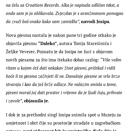
na čelu sa Croatiom Records. 
Alka je napisala odličan tekst, a 
onda sam je ja oblikovala. Zvjezdan je s aranžmanom pomogao 
da zvuči baš onako kako sam zamislila”, 
navodi Josipa
.
Nova pjesma nastala je nakon pune tri godine otkako je 
objavila pjesmu 
“Daleko”
, autora Tonija Starešinića i 
Željke Veverec. Poznato je da Josipa ne žuri s objavom 
novih pjesama za što ima itekako dobar razlog: 
“Više volim 
ritam u kojem ćeš dati nekakav život pjesmi, pričekaš i vidiš 
hoće li ta pjesma zaživjeti ili ne. Današnje pjesme se vrlo brzo 
stvaraju i kao da još brže odlaze. Ne nalazim smisla u tome, 
pjesmi moraš joj dati prostor i vrijeme da je ljudi čuju, prihvate 
i zavole”
, 
objasnila je
.
I dok je za prethodni singl Josipa snimila spot u Muzeju za 
umjetnost i obrt čije su prostorije stradale u zagrebačkom 
potresu, 
novi videospot bit će umjetničko djelo čiju je 