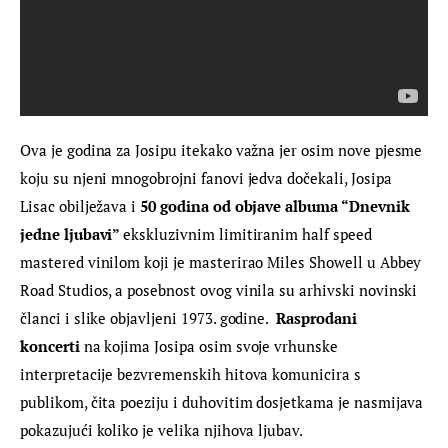
Ova je godina za Josipu itekako važna jer osim nove pjesme 
koju su njeni mnogobrojni fanovi jedva dočekali, Josipa 
Lisac obilježava i
 50 godina od objave albuma “Dnevnik 
jedne ljubavi” 
ekskluzivnim limitiranim half speed 
mastered vinilom koji je masterirao Miles Showell u Abbey 
Road Studios, a posebnost ovog vinila su arhivski novinski 
članci i slike objavljeni 1973. godine.  
Rasprodani 
koncerti
 na kojima Josipa osim svoje vrhunske 
interpretacije bezvremenskih hitova komunicira s 
publikom, čita poeziju i duhovitim dosjetkama je nasmijava 
pokazujući koliko je velika njihova ljubav.