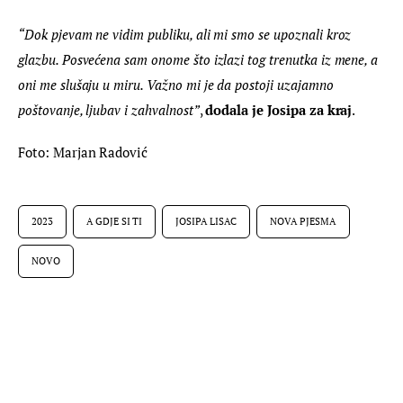
“Dok pjevam ne vidim publiku, ali mi smo se upoznali kroz 
glazbu. Posvećena sam onome što izlazi tog trenutka iz mene, a 
oni me slušaju u miru. Važno mi je da postoji uzajamno 
poštovanje, ljubav i zahvalnost”
, 
dodala je Josipa za kraj
.
Foto: Marjan Radović
2023
A GDJE SI TI
JOSIPA LISAC
NOVA PJESMA
NOVO