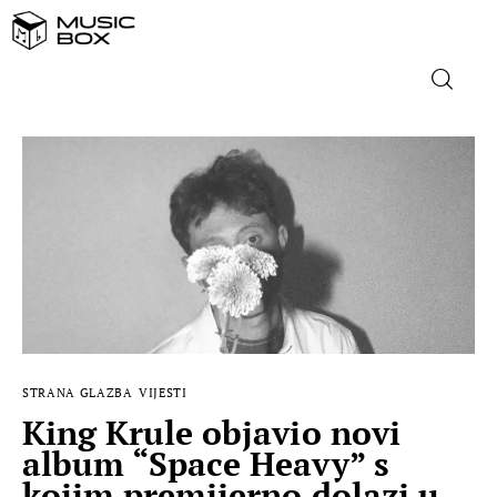
NASLOVNICA
DOMAĆA GLAZBA
STRANA GLAZBA
FILM
MUSIC BOX
STRANA GLAZBA
VIJESTI
King Krule objavio novi
album “Space Heavy” s
kojim premijerno dolazi u