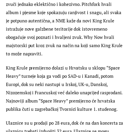
zvuči jednako eklektično i kohezivno. Pitchfork hvali 
album i pjesme koje spokazuju ranjivost i snagu, ali svaka 
je potpuno autentična, a NME kaže da novi King Krule 
istražuje nove galzbene teritorije dok istovremeno 
obogaćuje svoj poznati i hvaljeni zvuk. Why Now hvali 
majstorski put kroz zvuk na način na koji samo King Krule 
to može napraviti.
King Krule premijerno dolazi u Hrvatsku u sklopu “Space 
Heavy” turneje koja ga vodi po SAD-u i Kanadi, potom 
Europi, dok su neki nastupi u Irskoj, UK-u, Danskoj, 
Nizozemskoj i Francuskoj već daleko unaprijed rasprodani. 
Najnoviji album “Space Heavy” premijerno će hrvatska 
publika čuti u zagrebačkoj Tvornici kulture 1. studenog.
Ulaznice su u prodaji po 28 eura, dok će na dan koncerta za 
ulaznicu trebati izdvojiti 32 eura. Ulaznice se mogu 