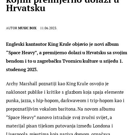
Hrvatsku
AUTOR
MUSIC BOX
11.06.2023.
Engleski kantautor King Krule objavio je novi album 
“Space Heavy”, a premijerno dolazi u Hrvatsku sa svojim 
bendom i to u zagrebačku Tvornicu kulture u srijedu 1. 
studenog 2023.
Archy Marshall poznatiji kao King Krule osvojio je 
naklonost publike i kritike s glazbom koja spaja elemente 
punka, jazza, s hip-hopom, darkwaveom i trip-hopom kao i 
prepoznatljivim vokalom baritona. Na novom albumu 
“Space Heavy” nanovo istražuje svoj zvučni svijet, a 
materijal pisan tijekom putovanja između Londona i 
Liverpoola, mjestima koja naziva domom, označava 