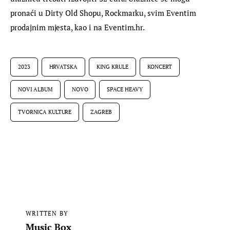
pronaći u Dirty Old Shopu, Rockmarku, svim Eventim 
prodajnim mjesta, kao i na Eventim.hr.
2023
HRVATSKA
KING KRULE
KONCERT
NOVI ALBUM
NOVO
SPACE HEAVY
TVORNICA KULTURE
ZAGREB
WRITTEN BY
Music Box