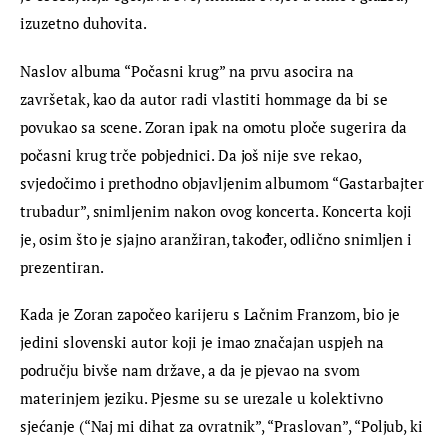
izuzetno duhovita.
Naslov albuma “Počasni krug” na prvu asocira na 
završetak, kao da autor radi vlastiti hommage da bi se 
povukao sa scene. Zoran ipak na omotu ploče sugerira da 
počasni krug trče pobjednici. Da još nije sve rekao, 
svjedočimo i prethodno objavljenim albumom “Gastarbajter 
trubadur”, snimljenim nakon ovog koncerta. Koncerta koji 
je, osim što je sjajno aranžiran, također, odlično snimljen i 
prezentiran.
Kada je Zoran započeo karijeru s Lačnim Franzom, bio je 
jedini slovenski autor koji je imao značajan uspjeh na 
području bivše nam države, a da je pjevao na svom 
materinjem jeziku. Pjesme su se urezale u kolektivno 
sjećanje (“Naj mi dihat za ovratnik”, “Praslovan”, “Poljub, ki 