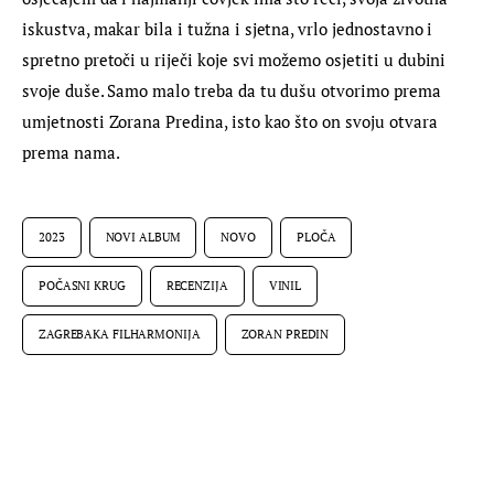
iskustva, makar bila i tužna i sjetna, vrlo jednostavno i 
spretno pretoči u riječi koje svi možemo osjetiti u dubini 
svoje duše. Samo malo treba da tu dušu otvorimo prema 
umjetnosti Zorana Predina, isto kao što on svoju otvara 
prema nama.
2023
NOVI ALBUM
NOVO
PLOČA
POČASNI KRUG
RECENZIJA
VINIL
ZAGREBAKA FILHARMONIJA
ZORAN PREDIN