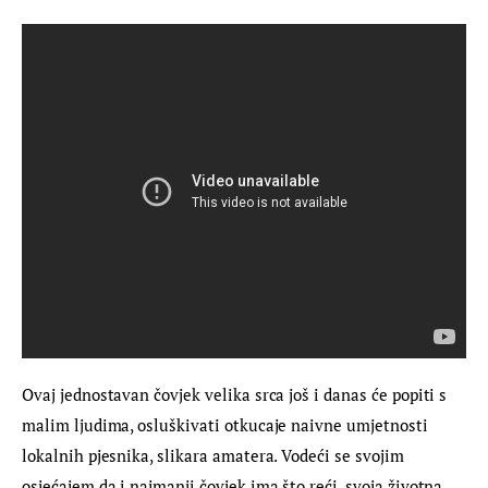
Ovaj jednostavan čovjek velika srca još i danas će popiti s 
malim ljudima, osluškivati otkucaje naivne umjetnosti 
lokalnih pjesnika, slikara amatera. Vodeći se svojim 
osjećajem da i najmanji čovjek ima što reći, svoja životna 