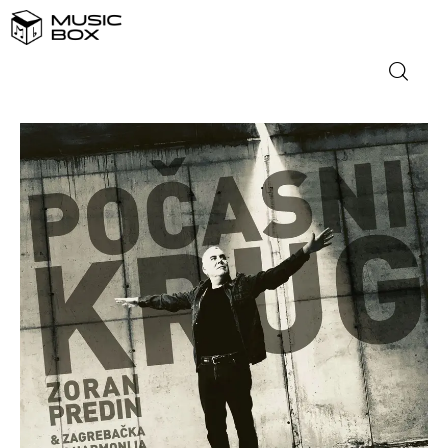
NASLOVNICA
DOMAĆA GLAZBA
STRANA GLAZBA
FILM
MUSIC BOX