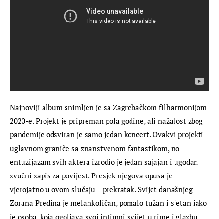
Najnoviji album snimljen je sa Zagrebačkom filharmonijom 
2020-e. Projekt je pripreman pola godine, ali nažalost zbog 
pandemije odsviran je samo jedan koncert. Ovakvi projekti 
uglavnom graniče sa znanstvenom fantastikom, no 
entuzijazam svih aktera izrodio je jedan sajajan i ugodan 
zvučni zapis za povijest. Presjek njegova opusa je 
vjerojatno u ovom slučaju – prekratak. Svijet današnjeg 
Zorana Predina je melankoličan, pomalo tužan i sjetan iako 
je osoba, koja ogoljava svoj intimni svijet u rime i glazbu, 