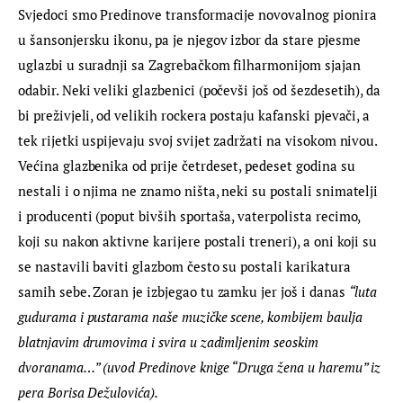
Svjedoci smo Predinove transformacije novovalnog pionira 
u šansonjersku ikonu, pa je njegov izbor da stare pjesme 
uglazbi u suradnji sa Zagrebačkom filharmonijom sjajan 
odabir. Neki veliki glazbenici (počevši još od šezdesetih), da 
bi preživjeli, od velikih rockera postaju kafanski pjevači, a 
tek rijetki uspijevaju svoj svijet zadržati na visokom nivou. 
Većina glazbenika od prije četrdeset, pedeset godina su 
nestali i o njima ne znamo ništa, neki su postali snimatelji 
i producenti (poput bivših sportaša, vaterpolista recimo, 
koji su nakon aktivne karijere postali treneri), a oni koji su 
se nastavili baviti glazbom često su postali karikatura 
samih sebe. Zoran je izbjegao tu zamku jer još i danas 
“luta 
gudurama i pustarama naše muzičke scene, kombijem baulja 
blatnjavim drumovima i svira u zadimljenim seoskim 
dvoranama…” (uvod Predinove knige “Druga žena u haremu” iz 
pera Borisa Dežulovića).