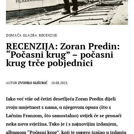
DOMAĆA GLAZBA
RECENZIJE
RECENZIJA: Zoran Predin:
“Počasni krug” – počasni
krug trče pobjednici
AUTOR
ZVONKO SLIŠURIĆ
10.08.2023.
Iako već više od četiri desetljeća Zoran Predin dijeli 
svoju umjetnost s nama, u njegovom opusu (što s 
Lačnim Franzom, što samostalno) uvijek će se pronaći 
neka nova svježina. Tako je i s najnovijim izdanjem, 
albumom “Počasni krug”, koji je upravo izašao u izdanju 