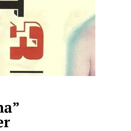
na”
er