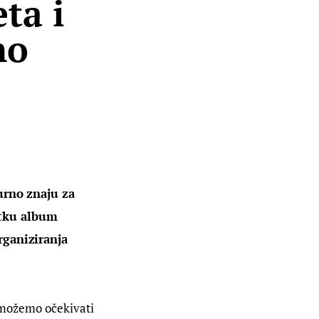
ta i
no
gurno znaju za 
etku album 
rganiziranja 
h možemo očekivati 