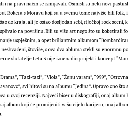
i i na pravi način se ismijavali. Osmisli su neki novi pastirsk
oput Rokera s Moravu koji su u svemu tome najviše bili folk, i
šao do kraja, ali je ostao dosljedan sebi, riječkoj rock sceni,
isplivalo na površinu. Bili su više art nego što su koketirali fo
 manje uspješnim, a opet briljantnim albumom “Bombardiranj
i neshvaćeni, štoviše, s ova dva abluma stekli su enormnu po
erne slušatelje Leta 3 nije iznenadio projekt i koncept “Ma
“Drama”, “Tazi-tazi”, “Viola”, “Ženu varam”, “999”, “Otrovna
avanovo”, svi hitovi su na albumu “Jedina”. Upravo ono što s
 u ovoj recenziji. Najveći biser u diskografiji, onaj album k
aj album koji će promijeniti vašu cijelu karijeru, onaj alb
i.