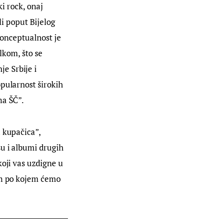
i rock, onaj 
li poput Bijelog 
 konceptualnost je 
lkom, što se 
e Srbije i 
pularnost širokih 
ma ŠČ”.
 kupačica”, 
u i albumi drugih 
oji vas uzdigne u 
um po kojem ćemo 