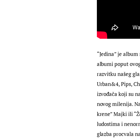
“Jedina” je album 
albumi poput ovoga
razvitku našeg gla
Urban&4, Pips, Chi
izvođača koji su n
novog milenija. Nam
krene” Majki ili “Ž
ludostima i nenorm
glazba procvala na