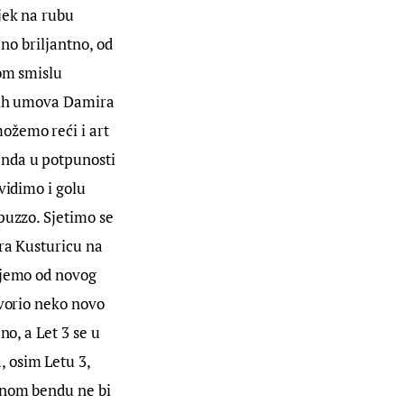
jek na rubu 
eno briljantno, od 
om smislu 
utih umova Damira 
ožemo reći i art 
enda u potpunosti 
vidimo i golu 
puzzo. Sjetimo se 
ra Kusturicu na 
ujemo od novog 
tvorio neko novo 
o, a Let 3 se u 
 osim Letu 3, 
dnom bendu ne bi 