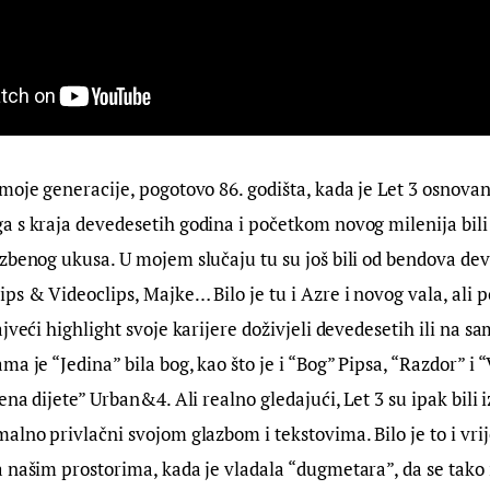
moje generacije, pogotovo 86. godišta, kada je Let 3 osnovan
 s kraja devedesetih godina i početkom novog milenija bili 
zbenog ukusa. U mojem slučaju tu su još bili od bendova dev
ps & Videoclips, Majke… Bilo je tu i Azre i novog vala, ali p
ajveći highlight svoje karijere doživjeli devedesetih ili na 
a je “Jedina” bila bog, kao što je i “Bog” Pipsa, “Razdor” i “
ena dijete” Urban&4. Ali realno gledajući, Let 3 su ipak bili 
alno privlačni svojom glazbom i tekstovima. Bilo je to i vrij
 našim prostorima, kada je vladala “dugmetara”, da se tako i