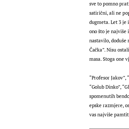
sve to pomno pratil
satirični, ali ne p
dugmeta. Let 3 je i
ono što je najviše 
nastavilo, doduše
Čačka”. Nisu ostal
masa. Stoga one vj
“Profesor Jakov”, 
“Golub Dinko”, “Gl
spomenutih bendova
epske razmjere, on
vas najviše pamtit