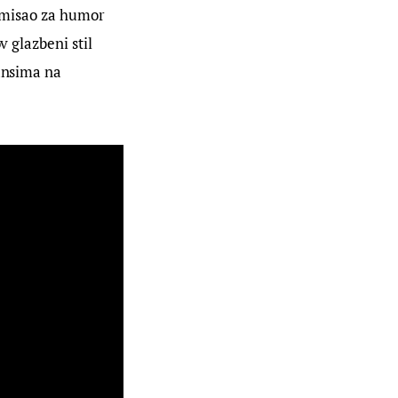
 smisao za humor 
v glazbeni stil 
ansima na 