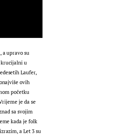
, a upravo su 
krucijalni u 
edesetih Laufer, 
onajviše ovih 
samom početku 
Vrijeme je da se 
iznad sa svojim 
eme kada je folk 
zrazim, a Let 3 su 