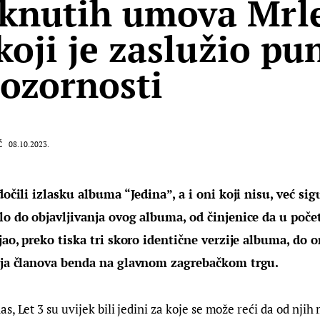
nutih umova Mrle
 koji je zaslužio pu
pozornosti
Ć
08.10.2023.
edočili izlasku albuma “Jedina”, a i oni koji nisu, već si
šlo do objavljivanja ovog albuma, od činjenice da u poč
ojao, preko tiska tri skoro identične verzije albuma, do o
anja članova benda na glavnom zagrebačkom trgu.
s, Let 3 su uvijek bili jedini za koje se može reći da od nji