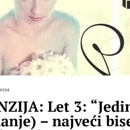
NZIJE
ZIJA: Let 3: “Jedi
anje) – najveći bis