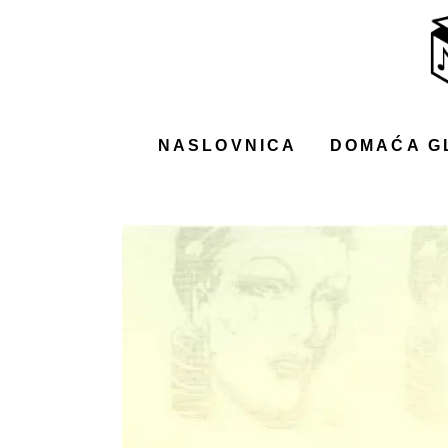
NASLOVNICA
DOMAĆA GLAZBA
STRANA GLAZBA
NASLOVNICA
DOMAĆA G
FILM
MUSIC BOX