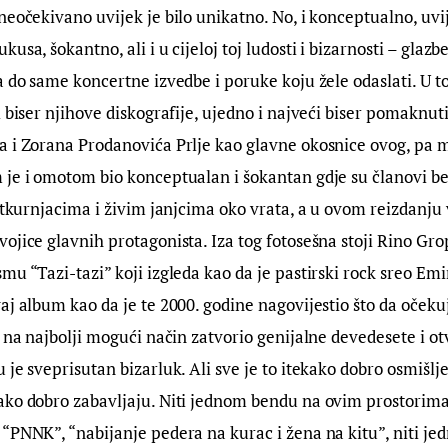
neočekivano uvijek je bilo unikatno. No, i konceptualno, uvi
usa, šokantno, ali i u cijeloj toj ludosti i bizarnosti – glazb
a do same koncertne izvedbe i poruke koju žele odaslati. U t
i biser njihove diskografije, ujedno i najveći biser pomakn
 i Zorana Prodanovića Prlje kao glavne okosnice ovog, pa m
 je i omotom bio konceptualan i šokantan gdje su članovi b
natkurnjacima i živim janjcima oko vrata, a u ovom reizdanju 
ojice glavnih protagonista. Iza tog fotosešna stoji Rino Gro
mu “Tazi-tazi” koji izgleda kao da je pastirski rock sreo Emi
aj album kao da je te 2000. godine nagovijestio što da oček
e na najbolji mogući način zatvorio genijalne devedesete i o
je sveprisutan bizarluk. Ali sve je to itekako dobro osmišljen
ko dobro zabavljaju. Niti jednom bendu na ovim prostorima,
“PNNK”, “nabijanje pedera na kurac i žena na kitu”, niti je