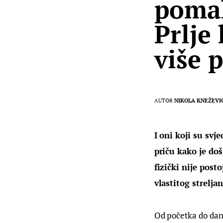
pomak
Prlje
više 
AUTOR
NIKOLA KNEŽEVI
I oni koji su svj
priču kako je do
fizički nije post
vlastitog strelj
Od početka do dana