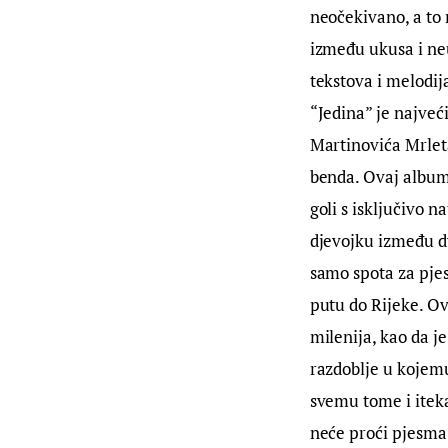
neočekivano, a to 
između ukusa i neuk
tekstova i melodij
“Jedina” je najveć
Martinovića Mrleta
benda. Ovaj album
goli s isključivo 
djevojku između dv
samo spota za pjes
putu do Rijeke. Ov
milenija, kao da j
razdoblje u kojemu 
svemu tome i iteka
neće proći pjesma 