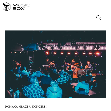
NASLOVNICA
DOMAĆA GLAZBA
STRANA GLAZBA
FILM
MUSIC BOX
DOMAĆA GLAZBA
KONCERTI