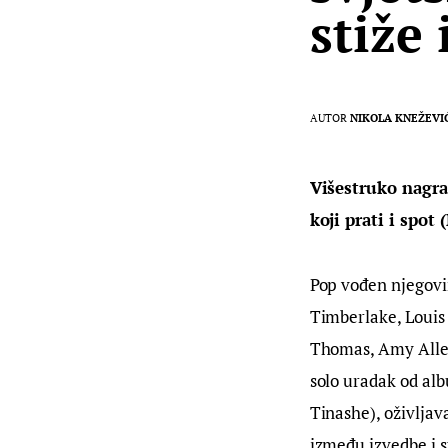
stiže
AUTOR
NIKOLA KNEŽEVI
Višestruko nagrađ
koji prati i spot
Pop vođen njegovi
Timberlake, Louis 
Thomas, Amy Allen. 
solo uradak od alb
Tinashe), oživljav
između izvedbe i st