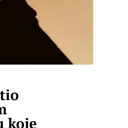
tio
m
u koje