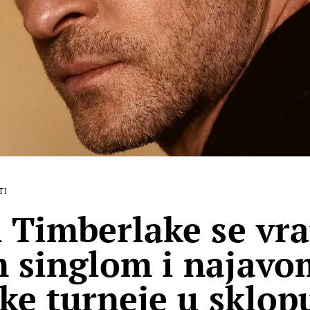
TI
n Timberlake se vra
 singlom i najavo
ske turneje u sklop