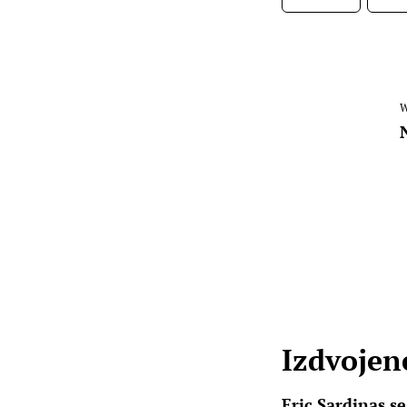
W
Izdvojene
Eric Sardinas s