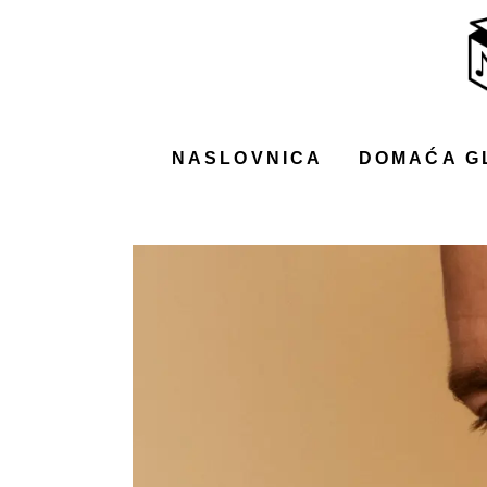
NASLOVNICA
DOMAĆA GLAZBA
STRANA GLAZBA
NASLOVNICA
DOMAĆA G
FILM
MUSIC BOX