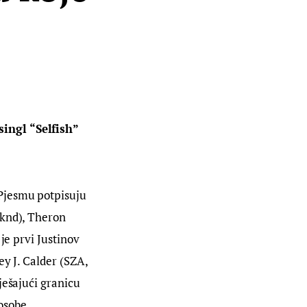
ingl “Selfish” 
Pjesmu potpisuju 
eknd), Theron 
je prvi Justinov 
y J. Calder (SZA, 
ješajući granicu 
 osobe.