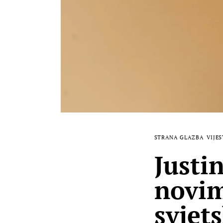
STRANA GLAZBA
VIJES
Justi
novim
svjet