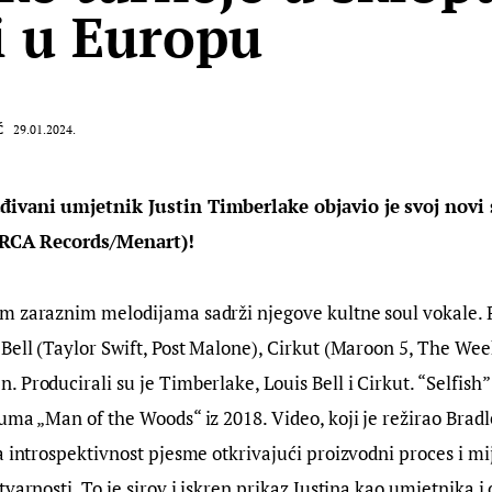
 i u Europu
Ć
29.01.2024.
ivani umjetnik Justin Timberlake objavio je svoj novi s
 (RCA Records/Menart)!
m zaraznim melodijama sadrži njegove kultne soul vokale. 
Bell (Taylor Swift, Post Malone), Cirkut (Maroon 5, The We
Producirali su je Timberlake, Louis Bell i Cirkut. “Selfish” 
uma „Man of the Woods“ iz 2018. Video, koji je režirao Bradle
a introspektivnost pjesme otkrivajući proizvodni proces i mi
varnosti. To je sirov i iskren prikaz Justina kao umjetnika i