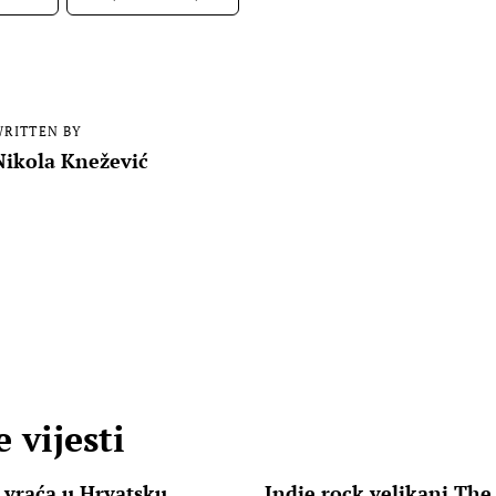
RITTEN BY
Nikola Knežević
 vijesti
e vraća u Hrvatsku
Indie rock velikani The 