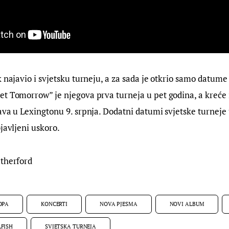
k najavio i svjetsku turneju, a za sada je otkrio samo datume 
t Tomorrow” je njegova prva turneja u pet godina, a kreće 
ava u Lexingtonu 9. srpnja. Dodatni datumi svjetske turneje 
bjavljeni uskoro.
utherford
OPA
KONCERTI
NOVA PJESMA
NOVI ALBUM
LFISH
SVJETSKA TURNEJA