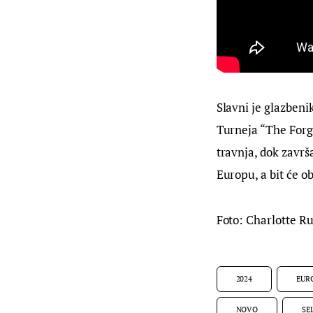
Slavni je glazbeni
Turneja “The Forge
travnja, dok završ
Europu, a bit će o
Foto: Charlotte R
2024
EUR
NOVO
SE