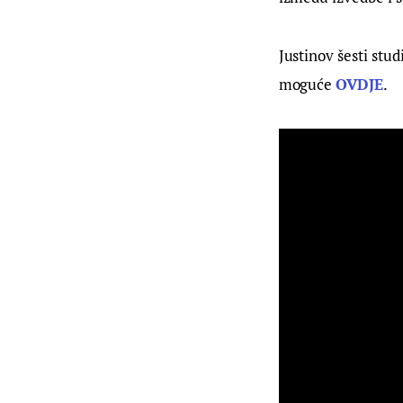
Justinov šesti stu
moguće 
OVDJE
.