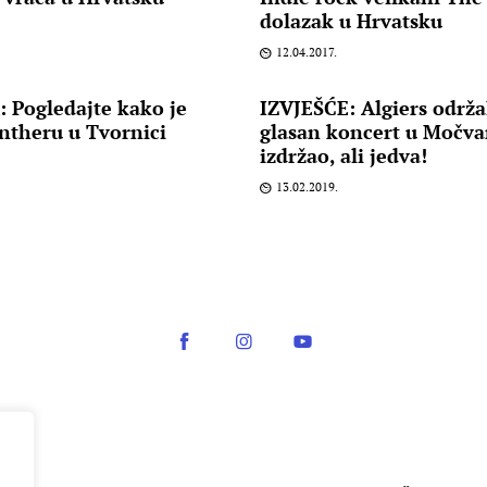
dolazak u Hrvatsku
12.04.2017.
Pogledajte kako je
IZVJEŠĆE: Algiers održal
antheru u Tvornici
glasan koncert u Močvar
izdržao, ali jedva!
13.02.2019.