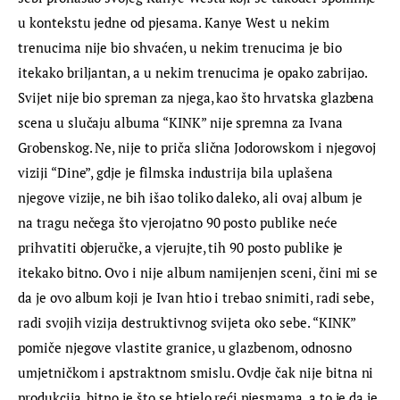
u kontekstu jedne od pjesama. Kanye West u nekim 
trenucima nije bio shvaćen, u nekim trenucima je bio 
itekako briljantan, a u nekim trenucima je opako zabrijao. 
Svijet nije bio spreman za njega, kao što hrvatska glazbena 
scena u slučaju albuma “KINK” nije spremna za Ivana 
Grobenskog. Ne, nije to priča slična Jodorowskom i njegovoj 
viziji “Dine”, gdje je filmska industrija bila uplašena 
njegove vizije, ne bih išao toliko daleko, ali ovaj album je 
na tragu nečega što vjerojatno 90 posto publike neće 
prihvatiti objeručke, a vjerujte, tih 90 posto publike je 
itekako bitno. Ovo i nije album namijenjen sceni, čini mi se 
da je ovo album koji je Ivan htio i trebao snimiti, radi sebe, 
radi svojih vizija destruktivnog svijeta oko sebe. “KINK” 
pomiče njegove vlastite granice, u glazbenom, odnosno 
umjetničkom i apstraktnom smislu. Ovdje čak nije bitna ni 
produkcija, bitno je što se htjelo reći pjesmama, a to je da je 