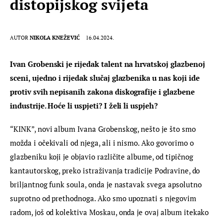
distopijskog svijeta
AUTOR
NIKOLA KNEŽEVIĆ
16.04.2024.
Ivan Grobenski je rijedak talent na hrvatskoj glazbenoj 
sceni, ujedno i rijedak slučaj glazbenika u nas koji ide 
protiv svih nepisanih zakona diskografije i glazbene 
industrije. Hoće li uspjeti? I želi li uspjeh?
“KINK”, novi album Ivana Grobenskog, nešto je što smo 
možda i očekivali od njega, ali i nismo. Ako govorimo o 
glazbeniku koji je objavio različite albume, od tipičnog 
kantautorskog, preko istraživanja tradicije Podravine, do 
briljantnog funk soula, onda je nastavak svega apsolutno 
suprotno od prethodnoga. Ako smo upoznati s njegovim 
radom, još od kolektiva Moskau, onda je ovaj album itekako 