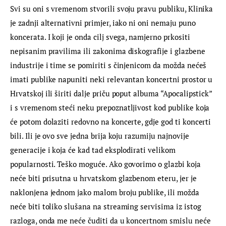
Svi su oni s vremenom stvorili svoju pravu publiku, Klinika 
je zadnji alternativni primjer, iako ni oni nemaju puno 
koncerata. I koji je onda cilj svega, namjerno prkositi 
nepisanim pravilima ili zakonima diskografije i glazbene 
industrije i time se pomiriti s činjenicom da možda nećeš 
imati publike napuniti neki relevantan koncertni prostor u 
Hrvatskoj ili širiti dalje priču poput albuma “Apocalipstick” 
i s vremenom steći neku prepoznatljivost kod publike koja 
će potom dolaziti redovno na koncerte, gdje god ti koncerti 
bili. Ili je ovo sve jedna brija koju razumiju najnovije 
generacije i koja će kad tad eksplodirati velikom 
popularnosti. Teško moguće. Ako govorimo o glazbi koja 
neće biti prisutna u hrvatskom glazbenom eteru, jer je 
naklonjena jednom jako malom broju publike, ili možda 
neće biti toliko slušana na streaming servisima iz istog 
razloga, onda me neće čuditi da u koncertnom smislu neće 