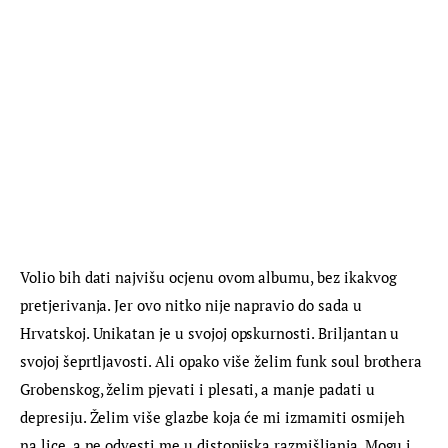
Volio bih dati najvišu ocjenu ovom albumu, bez ikakvog 
pretjerivanja. Jer ovo nitko nije napravio do sada u 
Hrvatskoj. Unikatan je u svojoj opskurnosti. Briljantan u 
svojoj šeprtljavosti. Ali opako više želim funk soul brothera 
Grobenskog, želim pjevati i plesati, a manje padati u 
depresiju. Želim više glazbe koja će mi izmamiti osmijeh 
na lice, a ne odvesti me u distopijska razmišljanja. Mogu i 