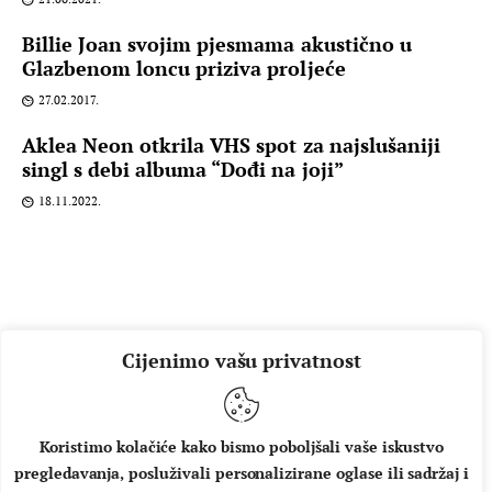
Billie Joan svojim pjesmama akustično u
Glazbenom loncu priziva proljeće
27.02.2017.
Aklea Neon otkrila VHS spot za najslušaniji
singl s debi albuma “Dođi na joji”
18.11.2022.
Cijenimo vašu privatnost
Koristimo kolačiće kako bismo poboljšali vaše iskustvo
pregledavanja, posluživali personalizirane oglase ili sadržaj i
O NAMA
IMPRESSUM
UVJETI KORIŠTENJA