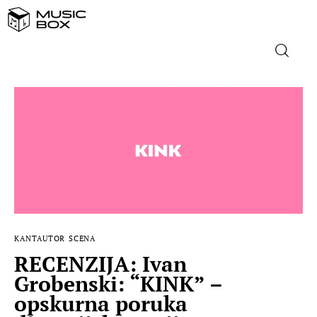
NASLOVNICA
DOMAĆA GLAZBA
STRANA GLAZBA
FILM
KANTAUTOR
SCENA
MUSIC BOX
RECENZIJA: Ivan
Grobenski: “KINK” –
opskurna poruka