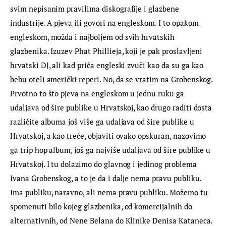
svim nepisanim pravilima diskografije i glazbene 
industrije. A pjeva ili govori na engleskom. I to opakom 
engleskom, možda i najboljem od svih hrvatskih 
glazbenika. Izuzev Phat Phillieja, koji je pak proslavljeni 
hrvatski DJ, ali kad priča engleski zvuči kao da su ga kao 
bebu oteli američki reperi. No, da se vratim na Grobenskog. 
Prvotno to što pjeva na engleskom u jednu ruku ga 
udaljava od šire publike u Hrvatskoj, kao drugo raditi dosta 
različite albuma još više ga udaljava od šire publike u 
Hrvatskoj, a kao treće, objaviti ovako opskuran, nazovimo 
ga trip hop album, još ga najviše udaljava od šire publike u 
Hrvatskoj. I tu dolazimo do glavnog i jedinog problema 
Ivana Grobenskog, a to je da i dalje nema pravu publiku. 
Ima publiku, naravno, ali nema pravu publiku. Možemo tu 
spomenuti bilo kojeg glazbenika, od komercijalnih do 
alternativnih, od Nene Belana do Klinike Denisa Kataneca. 