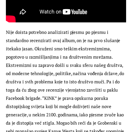
Nije doista potrebno analizirati pjesmu po pjesmu i 
standardno recenzirati ovaj album, on je na prvo slušanje 
itekako jasan. Okruženi smo teškim ekstremizmima, 
pogotovo u razmišljanjima i na društvenim mrežama. 
Ekstremizmi su zapravo došli u svaku sferu našeg društva, 
od moderne tehnologije, politike, načina vođenja države, do 
društva i svih problema koje to isto društvo muči. Pa i do 
toga da ću zbog ove recenzije vjerojatno završiti u paklu 
Facebook brigade. “KINK” je prava opskurna poruka 
distopijskog svijeta koji bi mogle doživjeti naše nove 
generacije, u nekim 2100. godinama, iako pjesme zvuče kao 
da je distopija već stigla. Mogao bih reći da je Grobenski u 
sebi pronašao svojeg Kanye Westa koji se također spominje 