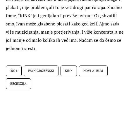
plakati, nije problem, ali to je već drugi par čarapa. Shodno 
tome, “KINK” je i genijalan i previše uvrnut. Ok, shvatili 
smo, Ivan može glazbeno plesati kako god želi. Ajmo sada 
više muziciranja, manje pretjerivanja. I više koncerata, a ne 
još manje od malo koliko ih već ima. Nadam se da ćemo se 
jednom i sresti.
2024
IVAN GROBENSKI
KINK
NOVI ALBUM
RECENZIJA