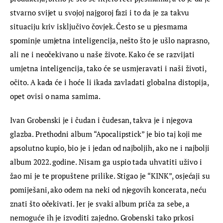
stvarno svijet u svojoj najgoroj fazi i to da je za takvu 
situaciju kriv isključivo čovjek. Često se u pjesmama 
spominje umjetna inteligencija, nešto što je ušlo naprasno, 
ali ne i neočekivano u naše živote. Kako će se razvijati 
umjetna inteligencija, tako će se usmjeravati i naši životi, 
očito. A kada će i hoće li ikada zavladati globalna distopija, 
opet ovisi o nama samima.
Ivan Grobenski je i čudan i čudesan, takva je i njegova 
glazba. Prethodni album “Apocalipstick” je bio taj koji me 
apsolutno kupio, bio je i jedan od najboljih, ako ne i najbolji 
album 2022. godine. Nisam ga uspio tada uhvatiti uživo i 
žao mi je te propuštene prilike. Stigao je “KINK”, osjećaji su 
pomiješani, ako odem na neki od njegovih koncerata, neću 
znati što očekivati. Jer je svaki album priča za sebe, a 
nemoguće ih je izvoditi zajedno. Grobenski tako prkosi 