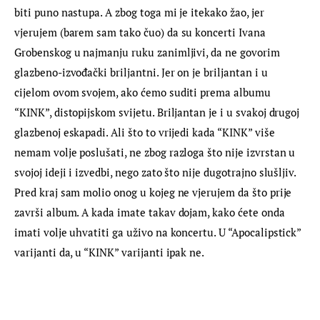
biti puno nastupa. A zbog toga mi je itekako žao, jer 
vjerujem (barem sam tako čuo) da su koncerti Ivana 
Grobenskog u najmanju ruku zanimljivi, da ne govorim 
glazbeno-izvođački briljantni. Jer on je briljantan i u 
cijelom ovom svojem, ako ćemo suditi prema albumu 
“KINK”, distopijskom svijetu. Briljantan je i u svakoj drugoj 
glazbenoj eskapadi. Ali što to vrijedi kada “KINK” više 
nemam volje poslušati, ne zbog razloga što nije izvrstan u 
svojoj ideji i izvedbi, nego zato što nije dugotrajno slušljiv. 
Pred kraj sam molio onog u kojeg ne vjerujem da što prije 
završi album. A kada imate takav dojam, kako ćete onda 
imati volje uhvatiti ga uživo na koncertu. U “Apocalipstick” 
varijanti da, u “KINK” varijanti ipak ne.