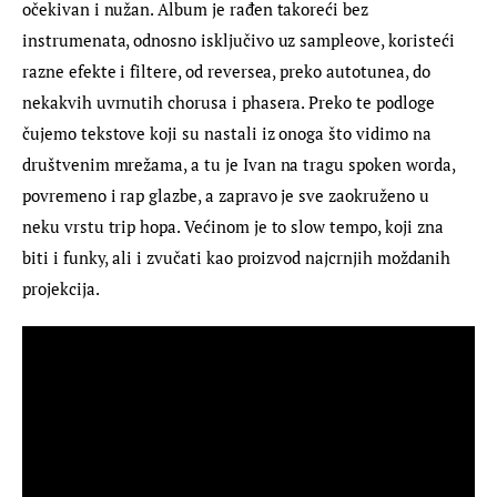
očekivan i nužan. Album je rađen takoreći bez 
instrumenata, odnosno isključivo uz sampleove, koristeći 
razne efekte i filtere, od reversea, preko autotunea, do 
nekakvih uvrnutih chorusa i phasera. Preko te podloge 
čujemo tekstove koji su nastali iz onoga što vidimo na 
društvenim mrežama, a tu je Ivan na tragu spoken worda, 
povremeno i rap glazbe, a zapravo je sve zaokruženo u 
neku vrstu trip hopa. Većinom je to slow tempo, koji zna 
biti i funky, ali i zvučati kao proizvod najcrnjih moždanih 
projekcija.