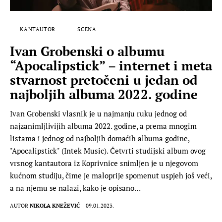
KANTAUTOR
SCENA
Ivan Grobenski o albumu
“Apocalipstick” – internet i meta
stvarnost pretočeni u jedan od
najboljih albuma 2022. godine
Ivan Grobenski vlasnik je u najmanju ruku jednog od
najzanimljlivijih albuma 2022. godine, a prema mnogim
listama i jednog od najboljih domaćih albuma godine,
"Apocalipstick" (Intek Music). Četvrti studijski album ovog
vrsnog kantautora iz Koprivnice snimljen je u njegovom
kućnom studiju, čime je maloprije spomenut uspjeh još veći,
a na njemu se nalazi, kako je opisano…
AUTOR
NIKOLA KNEŽEVIĆ
09.01.2023.