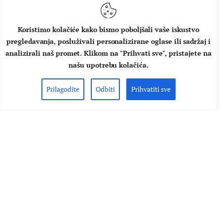
gitaru, harmoniku i dlanove. Glazba je napisana i snimljena
u nekoliko dana u kućnom studiju u Koprivnici. Harmoniku
je svirao još i Tomislav Horvatinović Jones. "Soundtrack je
Koristimo kolačiće kako bismo poboljšali vaše iskustvo
pregledavanja, posluživali personalizirane oglase ili sadržaj i
inspiriran…
analizirali naš promet. Klikom na "Prihvati sve", pristajete na
AUTOR
MUSIC BOX
08.06.2020.
našu upotrebu kolačića.
PROČITAJ VIŠE
Prilagodite
Odbiti
Prihvatiti sve
O NAMA
IMPRESSUM
UVJETI KORIŠTENJA