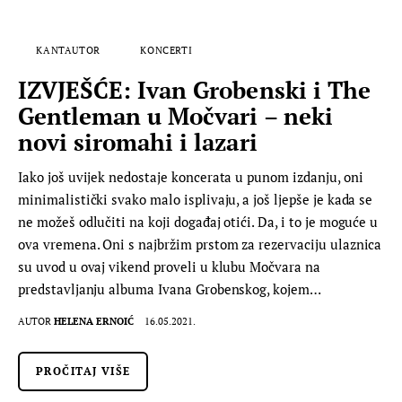
KANTAUTOR
KONCERTI
IZVJEŠĆE: Ivan Grobenski i The
Gentleman u Močvari – neki
novi siromahi i lazari
Iako još uvijek nedostaje koncerata u punom izdanju, oni
minimalistički svako malo isplivaju, a još ljepše je kada se
ne možeš odlučiti na koji događaj otići. Da, i to je moguće u
ova vremena. Oni s najbržim prstom za rezervaciju ulaznica
su uvod u ovaj vikend proveli u klubu Močvara na
predstavljanju albuma Ivana Grobenskog, kojem…
AUTOR
HELENA ERNOIĆ
16.05.2021.
PROČITAJ VIŠE