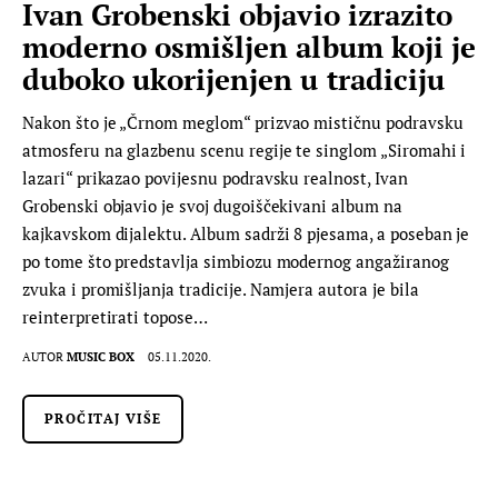
Ivan Grobenski objavio izrazito
moderno osmišljen album koji je
duboko ukorijenjen u tradiciju
Nakon što je „Črnom meglom“ prizvao mističnu podravsku
atmosferu na glazbenu scenu regije te singlom „Siromahi i
lazari“ prikazao povijesnu podravsku realnost, Ivan
Grobenski objavio je svoj dugoiščekivani album na
kajkavskom dijalektu. Album sadrži 8 pjesama, a poseban je
po tome što predstavlja simbiozu modernog angažiranog
zvuka i promišljanja tradicije. Namjera autora je bila
reinterpretirati topose…
AUTOR
MUSIC BOX
05.11.2020.
PROČITAJ VIŠE