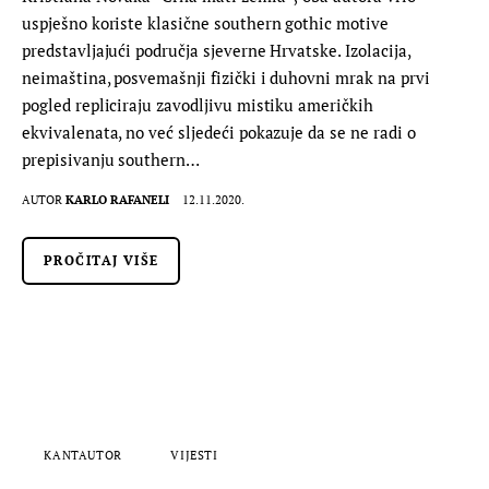
uspješno koriste klasične southern gothic motive
predstavljajući područja sjeverne Hrvatske. Izolacija,
neimaština, posvemašnji fizički i duhovni mrak na prvi
pogled repliciraju zavodljivu mistiku američkih
ekvivalenata, no već sljedeći pokazuje da se ne radi o
prepisivanju southern…
AUTOR
KARLO RAFANELI
12.11.2020.
PROČITAJ VIŠE
KANTAUTOR
VIJESTI