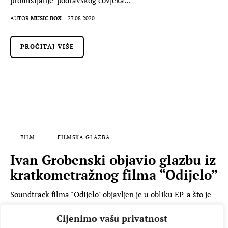
AUTOR
MUSIC BOX
27.08.2020.
PROČITAJ VIŠE
FILM
FILMSKA GLAZBA
Ivan Grobenski objavio glazbu iz
kratkometražnog filma “Odijelo”
Soundtrack filma "Odijelo" objavljen je u obliku EP-a što je
uopće rijetkost na ovim prostorima da se objavljuje glazba
Cijenimo vašu privatnost
iz filma. Skladatelj je Ivan Grobenski koji je ujedno odsvirao