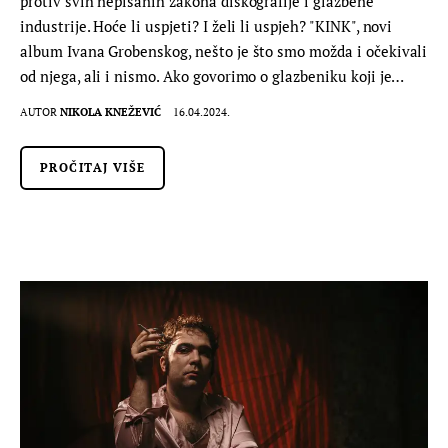
protiv svih nepisanih zakona diskografije i glazbene
industrije. Hoće li uspjeti? I želi li uspjeh? "KINK", novi
album Ivana Grobenskog, nešto je što smo možda i očekivali
od njega, ali i nismo. Ako govorimo o glazbeniku koji je…
AUTOR
NIKOLA KNEŽEVIĆ
16.04.2024.
PROČITAJ VIŠE