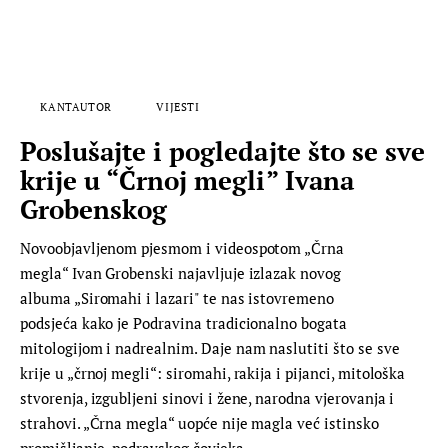
KANTAUTOR
VIJESTI
Poslušajte i pogledajte što se sve
krije u “Črnoj megli” Ivana
Grobenskog
Novoobjavljenom pjesmom i videospotom „Črna
megla“ Ivan Grobenski najavljuje izlazak novog
albuma „Siromahi i lazari" te nas istovremeno
podsjeća kako je Podravina tradicionalno bogata
mitologijom i nadrealnim. Daje nam naslutiti što se sve
krije u „črnoj megli“: siromahi, rakija i pijanci, mitološka
stvorenja, izgubljeni sinovi i žene, narodna vjerovanja i
strahovi. „Črna megla“ uopće nije magla već istinsko
promišljanje podravskog čovjeka…