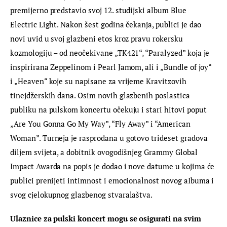
premijerno predstavio svoj 12. studijski album Blue 
Electric Light. Nakon šest godina čekanja, publici je dao 
novi uvid u svoj glazbeni etos kroz pravu rokersku 
kozmologiju – od neočekivane „TK421“, “Paralyzed” koja je 
inspirirana Zeppelinom i Pearl Jamom, ali i „Bundle of joy“ 
i „Heaven“ koje su napisane za vrijeme Kravitzovih 
tinejdžerskih dana. Osim novih glazbenih poslastica 
publiku na pulskom koncertu očekuju i stari hitovi poput 
„Are You Gonna Go My Way”, “Fly Away” i “American 
Woman”. Turneja je rasprodana u gotovo trideset gradova 
diljem svijeta, a dobitnik ovogodišnjeg Grammy Global 
Impact Awarda na popis je dodao i nove datume u kojima će 
publici prenijeti intimnost i emocionalnost novog aIbuma i 
svog cjelokupnog glazbenog stvaralaštva.
Ulaznice za pulski koncert mogu se osigurati na svim 