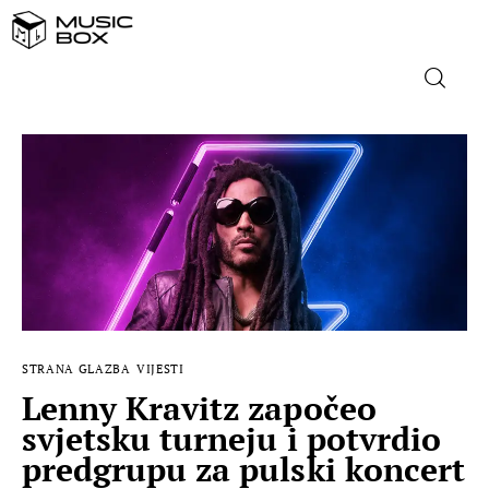
NASLOVNICA
DOMAĆA GLAZBA
STRANA GLAZBA
FILM
STRANA GLAZBA
VIJESTI
MUSIC BOX
Lenny Kravitz započeo
svjetsku turneju i potvrdio
predgrupu za pulski koncert