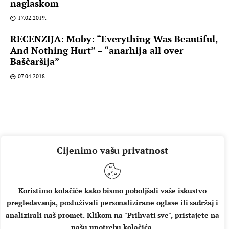
naglaskom
17.02.2019.
RECENZIJA: Moby: “Everything Was Beautiful,
And Nothing Hurt” – “anarhija all over
Baščaršija”
07.04.2018.
Cijenimo vašu privatnost
Koristimo kolačiće kako bismo poboljšali vaše iskustvo
pregledavanja, posluživali personalizirane oglase ili sadržaj i
O NAMA
IMPRESSUM
UVJETI KORIŠTENJA
analizirali naš promet. Klikom na "Prihvati sve", pristajete na
našu upotrebu kolačića.