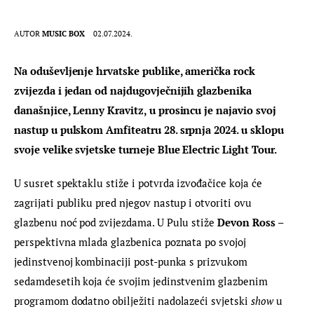
AUTOR
MUSIC BOX
02.07.2024.
Na oduševljenje hrvatske publike, američka rock 
zvijezda i jedan od najdugovječnijih glazbenika 
današnjice, Lenny Kravitz, u prosincu je najavio svoj 
nastup u pulskom Amfiteatru 28. srpnja 2024. u sklopu 
svoje velike svjetske turneje Blue Electric Light Tour. 
U susret spektaklu stiže i potvrda izvođačice koja će 
zagrijati publiku pred njegov nastup i otvoriti ovu 
glazbenu noć pod zvijezdama. U Pulu stiže 
Devon Ross
 – 
perspektivna mlada glazbenica poznata po svojoj 
jedinstvenoj kombinaciji post-punka s prizvukom 
sedamdesetih koja će svojim jedinstvenim glazbenim 
programom dodatno obilježiti nadolazeći svjetski 
show
 u 