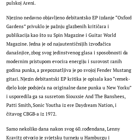
pulskoj Areni.
Njezino nedavno objavljeno debitantsko EP izdanje “Oxford 
Gardens” privuklo je pažnju glazbenih kritičara i 
publikacija kao što su Spin Magazine i Guitar World 
Magazine. Jedna je od najautentičnijih izvođačica 
današnjice, zbog svog jedinstvenog glasa i sposobnosti da 
modernim pristupom evocira energiju i surovost ranih 
godina punka, a prepoznatljiva je po svojoj Fender Mustang 
gitari. Njezin debitantski EP kritika je opisala kao “remek-
djelo koje podsjeća na originalne dane punka u New Yorku” 
i usporedila ga sa susretom Siouxsie And The Banshees, 
Patti Smith, Sonic Youtha iz ere Daydream Nation, i 
čitavog CBGB-a iz 1972.
Samo nekoliko dana nakon svog 60. rođendana, Lenny 
Kravitz otvorio je svjetsku turneju u Hamburgu i 