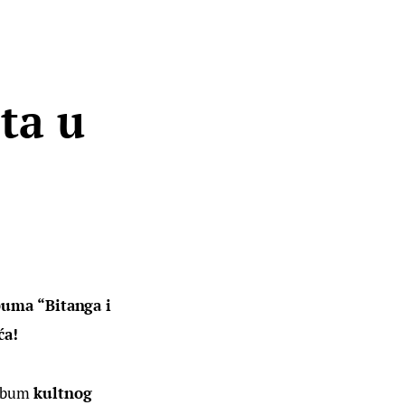
ta u
buma “Bitanga i 
ća!
album 
kultnog 