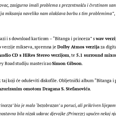
ovac, zasigurno imali problema s prezentnošću i čvrstinom same
ija miksanja naveliko nam olakšava borbu s tim problemima”
, 
azi i s download karticom – “Bitanga i princeza” s 
wav verz
 verzije mikseva, spremna je 
Dolby Atmos verzija
 za digit
Audio CD s HiRes Stereo verzijom
, te 
5.1 surround mix
 Road studiju masterirao 
Simon Gibson
.
taj koji će oduševiti diskofile. Obljetnički album “Bitanga i 
nzuriranim omotom Dragana S. Stefanovića
.
inceza’ bio je malo ‘bezobrazan’ u poruci, ali prikriven lijepo
dnostavno bila nizak udarac djevojke (Princeze) upućen nekoj njo