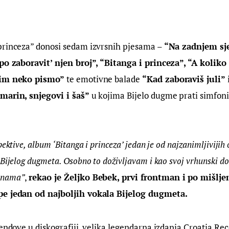
princeza” donosi sedam izvrsnih pjesama – 
“Na zadnjem sj
upo zaboravit’ njen broj”, “Bitanga i princeza”, “A koliko
lim neko pismo”
 te emotivne balade
 “Kad zaboraviš juli”
 
marin, snjegovi i šaš”
 u kojima Bijelo dugme prati simfonij
pektive, album ‘Bitanga i princeza’ jedan je od najzanimljivijih 
 Bijelog dugmeta. Osobno to doživljavam i kao svoj vrhunski d
inama”
, 
rekao je Željko Bebek, prvi frontman i po mišlj
pe jedan od najboljih vokala Bijelog dugmeta.
rendove u diskografiji, velika legendarna izdanja Croatia Rec