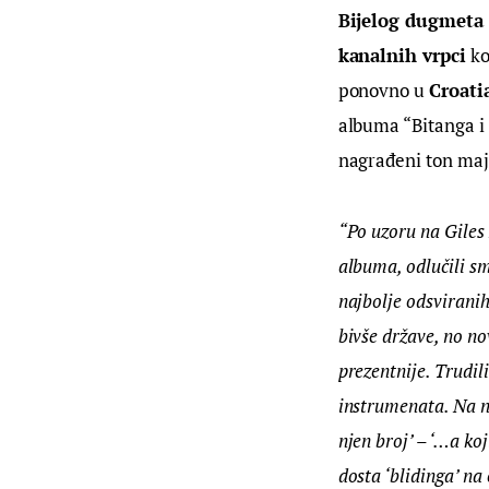
Bijelog dugmeta 
kanalnih vrpci
 k
ponovno u 
Croati
albuma “Bitanga i 
nagrađeni ton maj
“Po uzoru na Giles 
albuma, odlučili sm
najbolje odsviranih
bivše države, no no
prezentnije. Trudil
instrumenata. Na no
njen broj’ – ‘…a koj
dosta ‘blidinga’ na