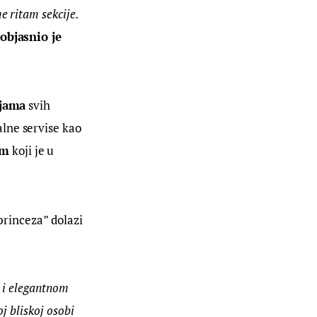
 ritam sekcije. 
objasnio je 
ijama
 svih 
alne servise kao 
om
 koji je u 
princeza” dolazi 
m i elegantnom 
j bliskoj osobi 