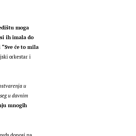
edištu moga 
 si ih imala do 
i 
“Sve će to mila 
ski orkestar i 
ostvarenja u 
oseg u davnim 
enju mnogih 
ords donosi na 