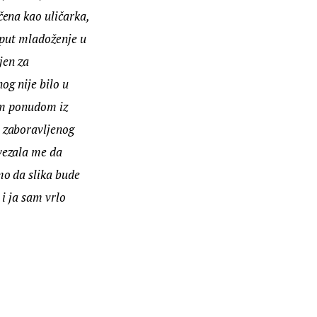
ena kao uličarka, 
oput mladoženje u 
jen za 
og nije bilo u 
om ponudom iz 
 zaboravljenog 
vezala me da 
o da slika bude 
i ja sam vrlo 