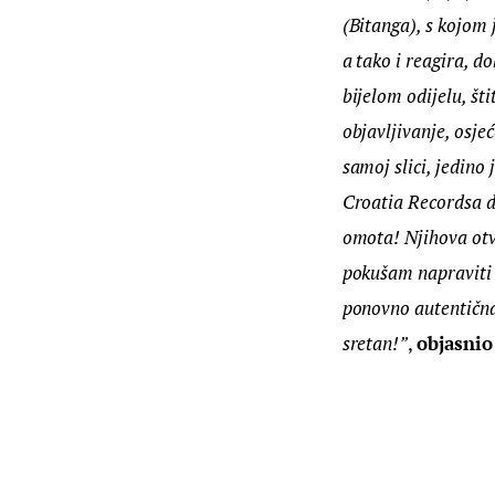
(Bitanga), s kojom
a tako i reagira, d
bijelom odijelu, št
objavljivanje, osje
samoj slici, jedin
Croatia Recordsa d
omota! Njihova otv
pokušam napraviti 
ponovno autentična 
sretan!”
, 
objasnio