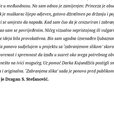
 je u međuodnosu. No sam odnos je zamijenjen: Princeza je obuč
ok je muškarac lijepo odjeven, gotovo džentlmen po držanju i p
iti se umjesto da napada. Kad sam čuo da je cenzuriran i zabran
ćao sam se povrijeđenim. Ničeg vizualno nepristojnog ili vulgarn
o je ideja bila provokativna. Bio sam ugodno iznenađen ljubazn
a ponovo sudjelujem u projektu sa ‘zabranjenom slikom’ skoro
orenost i spremnost da izađu u susret oko svega potrebnog ob
nešto na ivici mogućeg. Uz pomoć Darka Kujundžića postigli sm
i originalna. ‘Zabranjena slika’ sada je ponovo pred publikom 
 je Dragan S. Stefanović.