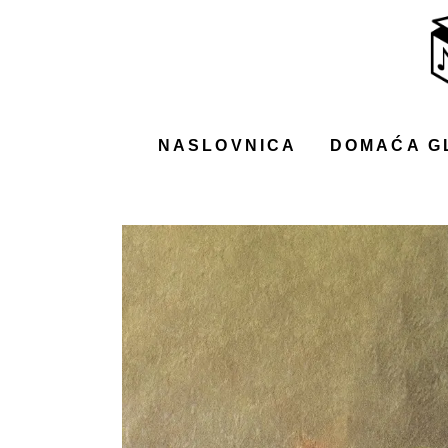
NASLOVNICA
DOMAĆA GLAZBA
STRANA GLAZBA
NASLOVNICA
DOMAĆA G
FILM
MUSIC BOX