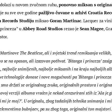
dolazi u novom zvučnom ruhu, 
ponovno miksan s origina
oje su sve ove godine 
pažljivo čuvane u arhivi Croatia Rec
a Records Studiju
 miksao
 Goran Martinac
. Lacquer za vini
princeza” u 
Abbey Road Studios
 rezao je 
Sean Magee
, G
stor.
Martinove The Beatlese, ali i svjetski trend remiksanja velikih,
o se na opasan, ali izazovan pothvat. ‘Bitanga i princeza’ zasig
, najbolje snimljenih, najbolje miksanih i na kraju najboljih a
ve tehnologije donose i nove mogućnosti pa ‘Bitanga i princeza 2
i smo držati se originalnog zvuka, originalnih prostora i origin
voj verziji albuma vraćen je nekad cenzurirani stih iz ‘Ala je g
i mi je moj?’. U originalu, zbog tadašnjih tehnika snimanja i mi
 elementima bubnjaev, pa su zbog toga, originalni ton majstori