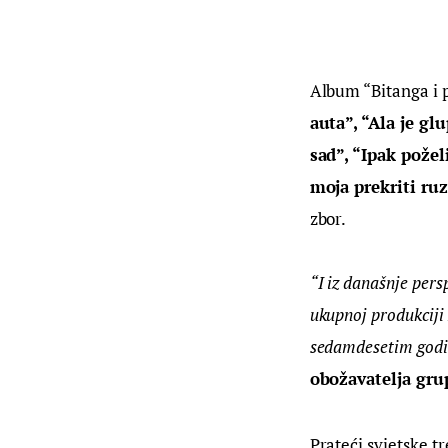
Album “Bitanga i 
auta”, “Ala je gl
sad”, “Ipak pože
moja prekriti ruz
zbor.
“I iz današnje pers
ukupnoj produkciji
sedamdesetim god
obožavatelja gru
Prateći svjetske t