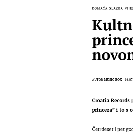
DOMAĆA GLAZBA
VIJE
Kultn
princ
novom
AUTOR
MUSIC BOX
16.07
Croatia Records 
princeza” i to s
Četrdeset i pet go