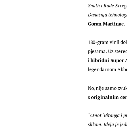
Smith i Rade Erceg
Današnja tehnolog
Goran Martinac.
180-gram vinil dol
pjesama. Uz stereo
i 
hibridni Super 
legendarnom Abbey
No, nije samo zvuk 
s
 originalnim ce
“Omot ‘Bitanga i pr
slikom. Ideja je je