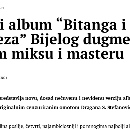
STI
i album “Bitanga i
eza” Bijelog dugme
 miksu i masteru
.2024.
predstavlja novu, dosad nečuvenu i neviđenu verziju al
 originalnim cenzuriranim omotom Dragana S. Stefanovi
dina poslije, četvrti, najambiciozniji i po mnogima najbolji 