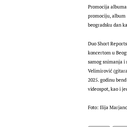
Promocija albuma 
promociju, album 
beogradsku dan k
Duo Short Reports 
koncertom u Beogra
samog snimanja i m
Velimirović (gitara
2025. godinu bend 
videospot, kao i j
Foto: Ilija Marjan