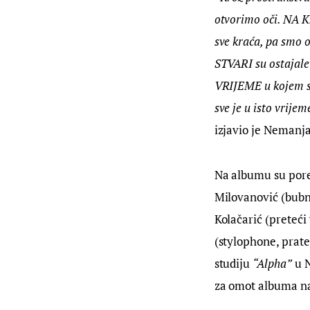
otvorimo oči. NA K
sve kraća, pa smo o
STVARI su ostajale 
VRIJEME u kojem sm
sve je u isto vrij
izjavio je Nemanja
Na albumu su pored
Milovanović (bubnj
Kolačarić (preteći 
(stylophone, prate
studiju 
“Alpha”
 u 
za omot albuma na