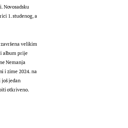
i. Novosadsku 
ici 1. studenog, a 
 završena velikim 
i album prije 
čine Nemanja 
ni i zime 2024. na 
 još jedan 
iti otkriveno.