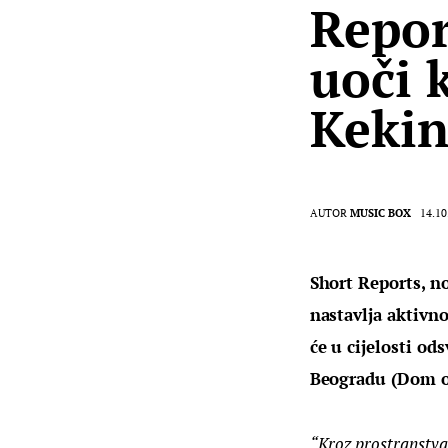
Repor
uoči 
Keki
AUTOR
MUSIC BOX
14.10
Short Reports, no
nastavlja aktivno
će u cijelosti od
Beogradu (Dom om
“Kroz prostranstva 