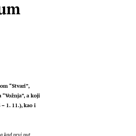
bum
om “Stvari”, 
 “Vožnja”, a koji 
 1. 11.), kao i 
a kad prvi put 