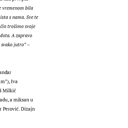
e vremenom bila 
ista s nama. Sve te 
čin trošimo svoje 
Mota. A zapravo 
 svako jutro”
 – 
andar 
m”), Iva 
š Milkić 
adu, a miksan u 
 Perović. Dizajn 