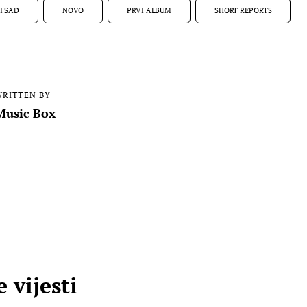
I SAD
NOVO
PRVI ALBUM
SHORT REPORTS
RITTEN BY
Music Box
 vijesti