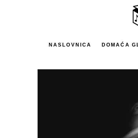
NASLOVNICA
DOMAĆA GLAZBA
STRANA GLAZBA
NASLOVNICA
DOMAĆA G
FILM
MUSIC BOX