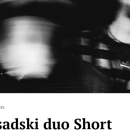
STI
adski duo Short