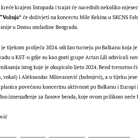
kreće krajem listopada i trajat će narednih nekoliko mjesec
“Vožnja”
 će doživjeti na koncertu Mile Kekina u SKCNS Fabr
asnije u Domu omladine Beograda.
je tijekom proljeća 2024. održao turneju po Balkanu koja je
du u KST-u gdje su kao gosti grupe Artan Lili odsvirali nov
iksanja istog koje je okupiralo ljeto 2024. Bend trenutno 
, vokal) i Aleksandar Milovanović (bubnjevi), a u tijeku jese
planira povećanu koncertnu aktivnost po Balkanu i Europi i
edno iznenađenje za fanove benda, koje ovom prilikom neće b
ović