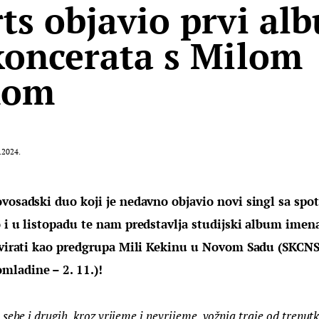
ts objavio prvi al
koncerata s Milom
nom
.2024.
vosadski duo koji je nedavno objavio novi singl sa spot
 i u listopadu te nam predstavlja studijski album imena
svirati kao predgrupa Mili Kekinu u Novom Sadu (SKCNS –
ladine – 2. 11.)!
sebe i drugih, kroz vrijeme i nevrijeme, vožnja traje od trenutk