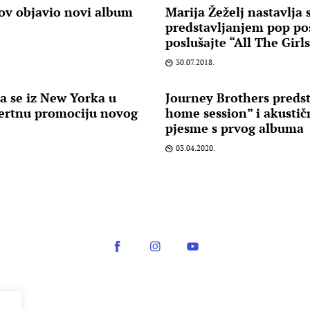
ov objavio novi album
Marija Žeželj nastavlja 
predstavljanjem pop pos
poslušajte “All The Girls
30.07.2018.
a se iz New Yorka u
Journey Brothers predst
ertnu promociju novog
home session” i akustič
pjesme s prvog albuma
03.04.2020.