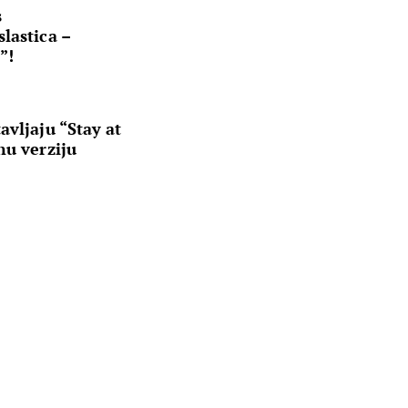
s
lastica –
”!
avljaju “Stay at
nu verziju