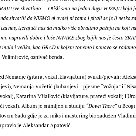
RAJU sve shvatimo…. Otišli smo na jednu dugu VOŽNJU koja j
nda shvatili da NISMO ni ovdej ni tamo i pitali se je li netko za
iza nas, tjerajući nas da malko više obratimo pažnju na koji na
o napravili dobre i loše NAVIKE zbog kojih nas je često SRA
eme malo i veliko, kao GRAD u kojem tonemo i ponovo se rađamo
 Velimirović, osnivač benda.
 Nemanje (gitara, vokal, klavijatura) svirali/pjevali: Aleks
evi), Nemanja Vučetić (bubanjevi – pjesme “Vožnja” i “Nisa
vokal), Katarina Mijailović (klavijature, prateći vokali) i Uro
ći vokal). Album je snimljen u studiju 
“Down There”
 u Beogr
Novom Sadu gdje je za miks i mastering bio zadužen Vladimir
pravio je Aleksandar Apatović.