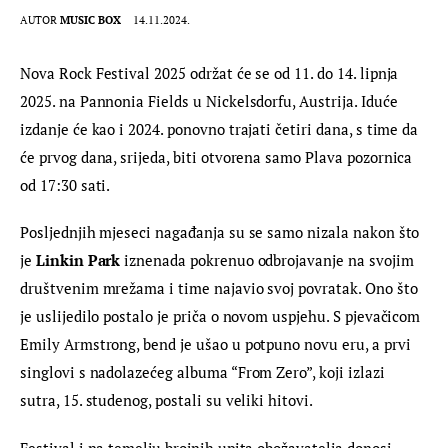
AUTOR
MUSIC BOX
14.11.2024.
Nova Rock Festival 2025 održat će se od 11. do 14. lipnja 
2025. na Pannonia Fields u Nickelsdorfu, Austrija. Iduće 
izdanje će kao i 2024. ponovno trajati četiri dana, s time da 
će prvog dana, srijeda, biti otvorena samo Plava pozornica 
od 17:30 sati.
Posljednjih mjeseci nagađanja su se samo nizala nakon što 
je 
Linkin Park
 iznenada pokrenuo odbrojavanje na svojim 
društvenim mrežama i time najavio svoj povratak. Ono što 
je uslijedilo postalo je priča o novom uspjehu. S pjevačicom 
Emily Armstrong, bend je ušao u potpuno novu eru, a prvi 
singlovi s nadolazećeg albuma “From Zero”, koji izlazi 
sutra, 15. studenog, postali su veliki hitovi.
Festival i na temelju brojnih upita obožavatelja donosi 