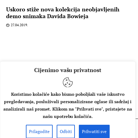
Uskoro stiže nova kolekcija neobjavljenih
demo snimaka Davida Bowieja
27.04.2019.
Cijenimo vašu privatnost
Koristimo kolačiće kako bismo poboljšali vaše iskustvo
pregledavanja, posluživali personalizirane oglase ili sadržaj i
O NAMA
IMPRESSUM
UVJETI KORIŠTENJA
analizirali naš promet. Klikom na "Prihvati sve", pristajete na
našu upotrebu kolačića.
Prilagodite
Odbiti
Prihvatiti sve
Copyright © 2026 Music Box - All rights reserved.