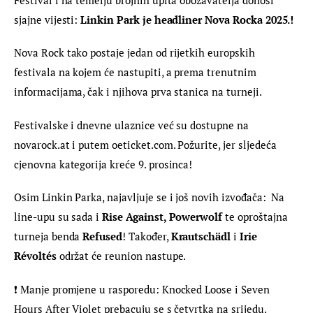
sjajne vijesti: 
Linkin Park je headliner Nova Rocka 2025.!
Nova Rock tako postaje jedan od rijetkih europskih 
festivala na kojem će nastupiti, a prema trenutnim 
informacijama, čak i njihova prva stanica na turneji.
Festivalske i dnevne ulaznice već su dostupne na 
novarock.at i putem oeticket.com. Požurite, jer sljedeća 
cjenovna kategorija kreće 9. prosinca!
Osim Linkin Parka, najavljuje se i još novih izvođača:  Na 
line-upu su sada i 
Rise Against, Powerwolf
 te oproštajna 
turneja benda 
Refused
! Također, 
Krautschädl
 i 
Irie 
Révoltés
 održat će reunion nastupe.
❗ Manje promjene u rasporedu: Knocked Loose i Seven 
Hours After Violet prebacuju se s četvrtka na srijedu.