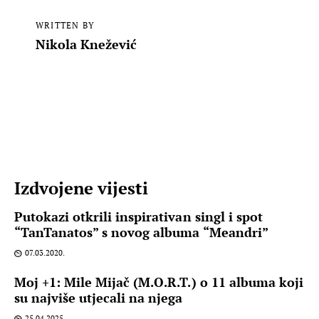
WRITTEN BY
Nikola Knežević
Izdvojene vijesti
Putokazi otkrili inspirativan singl i spot
“TanTanatos” s novog albuma “Meandri”
07.03.2020.
Moj +1: Mile Mijač (M.O.R.T.) o 11 albuma koji
su najviše utjecali na njega
25.04.2025.