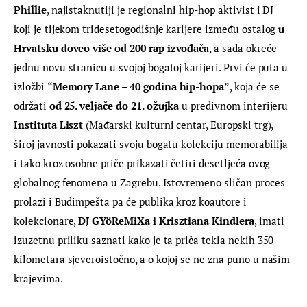
Phillie
, najistaknutiji je regionalni hip-hop aktivist i DJ 
koji je tijekom tridesetogodišnje karijere između ostalog 
u 
Hrvatsku doveo više od 200 rap izvođača
, a sada okreće 
jednu novu stranicu u svojoj bogatoj karijeri. Prvi će puta u 
izložbi 
“Memory Lane – 40 godina hip-hopa”
, koja će se 
održati 
od 25. veljače do 21. ožujka
 u predivnom interijeru 
Instituta Liszt
 (Mađarski kulturni centar, Europski trg), 
široj javnosti pokazati svoju bogatu kolekciju memorabilija 
i tako kroz osobne priče prikazati četiri desetljeća ovog 
globalnog fenomena u Zagrebu. Istovremeno sličan proces 
prolazi i Budimpešta pa će publika kroz koautore i 
kolekcionare, 
DJ GYöReMiXa i Krisztiana Kindlera
, imati 
izuzetnu priliku saznati kako je ta priča tekla nekih 350 
kilometara sjeveroistočno, a o kojoj se ne zna puno u našim 
krajevima.