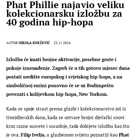
Phat Phillie najavio veliku
kolekcionarsku izložbu za
40 godina hip-hopa
AUTOR
NIKOLA KNEŽEVIĆ
23.11.2024.
Izložba će imati brojne aktivacije, posebne goste i 
pokoje iznenađenje. Zagreb će u tih gotovo mjesec dana 
postati središte europskog i svjetskog hip-hopa, a na 
simboličnoj razini ponovno će se uz Budimpeštu 
povezati s kolijevkom hip-hopa, New Yorkom.
Kada se spoje strast prema glazbi i kolekcionarstvo još iz 
tinejdžerskih dana, kada se ostvare brojni dječački snovi 
kroz razne susrete i suradnje, tada dobijete izložbu kao što 
je ova. 
Filip Ivelja
, u glazbenom svijetu poznatiji kao
 Phat 