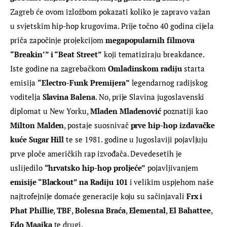
Zagreb će ovom izložbom pokazati koliko je zapravo važan 
u svjetskim hip-hop krugovima. Prije točno 40 godina cijela 
priča započinje projekcijom 
megapopularnih filmova 
“Breakin’” i “Beat Street”
 koji tematiziraju breakdance. 
Iste godine na zagrebačkom 
Omladinskom radiju
 starta 
emisija 
“Electro-Funk Premijera”
 legendarnog radijskog 
voditelja 
Slavina Balena
. No, prije Slavina jugoslavenski 
diplomat u New Yorku, 
Mladen Mladenović
 poznatiji kao 
Milton Malden
, postaje suosnivač 
prve hip-hop izdavačke 
kuće Sugar Hill
 te se 1981. godine u Jugoslaviji pojavljuju 
prve ploče američkih rap izvođača. Devedesetih je 
uslijedilo 
“hrvatsko hip-hop proljeće”
 pojavljivanjem 
emisije “Blackout” na Radiju 101
 i velikim uspjehom naše 
najtrofejnije domaće generacije koju su sačinjavali 
Frx i 
Phat Phillie
, 
TBF
, 
Bolesna Braća
, 
Elemental
, 
El Bahattee
, 
Edo Maajka
 te drugi.