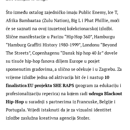
Što između ostalog zajedničko imaju Public Enemy, Ice T, 
Afrika Bambaataa (Zulu Nation), Big L i Phat Phillie, moći 
će se saznati na ovoj izuzetnoj kolekcionarskoj izložbi. 
Slične manifestacije u Parizu “Hip Hop 360”, Hamburgu 
“Hamburg Graffiti History 1980-1999”, Londonu “Beyond 
The Streets”, Copenhagenu “Dansk hip hop 40 år” dovele 
su tisuće hip-hop fanova diljem Europe u posjet 
spomenutim gradovima, a slično se očekuje i u Zagrebu. Za 
vrijeme izložbe jedna od aktivacija bit će i nastup 
10 
finalistica EU projekta SHE RAPS
 (program za edukaciju i 
profesionalizaciju reperica) na kojem radi 
udruga Blackout 
Hip-Hop
 u suradnji s partnerima iz Francuske, Belgije i 
Portugala. Vrijedi istaknuti da je za vizualni identitet 
izložbe zaslužna kreativna agencija Stožer.