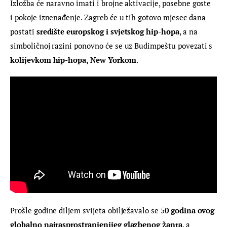
Izložba će naravno imati i brojne aktivacije, posebne goste 
i pokoje iznenađenje. Zagreb će u tih gotovo mjesec dana 
postati 
središte europskog i svjetskog hip-hopa
, a na 
simboličnoj razini ponovno će se uz Budimpeštu povezati s 
kolijevkom hip-hopa, New Yorkom
.
Prošle godine diljem svijeta obilježavalo se 5
0 godina ovog 
globalno najrasprostranjenijeg glazbenog žanra
, a 