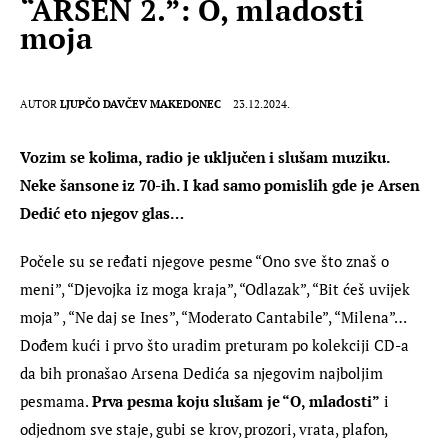
“ARSEN 2.”: O, mladosti
moja
AUTOR
LJUPČO DAVČEV MAKEDONEC
23.12.2024.
Vozim se kolima, radio je uključen i slušam muziku. 
Neke šansone iz 70-ih. I kad samo pomislih gde je Arsen 
Dedić eto njegov glas…
Počele su se ređati njegove pesme “Ono sve što znaš o 
meni”, “Djevojka iz moga kraja”, “Odlazak”, “Bit ćeš uvijek 
moja” , “Ne daj se Ines”, “Moderato Cantabile”, “Milena”… 
Dođem kući i prvo što uradim preturam po kolekciji CD-a 
da bih pronašao Arsena Dedića sa njegovim najboljim 
pesmama. 
Prva pesma koju slušam je “O, mladosti”
 i 
odjednom sve staje, gubi se krov, prozori, vrata, plafon, 