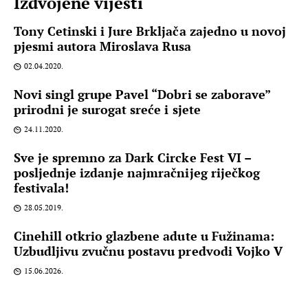
Izdvojene vijesti
Tony Cetinski i Jure Brkljača zajedno u novoj
pjesmi autora Miroslava Rusa
02.04.2020.
Novi singl grupe Pavel “Dobri se zaborave”
prirodni je surogat sreće i sjete
24.11.2020.
Sve je spremno za Dark Circke Fest VI –
posljednje izdanje najmračnijeg riječkog
festivala!
28.05.2019.
Cinehill otkrio glazbene adute u Fužinama:
Uzbudljivu zvučnu postavu predvodi Vojko V
15.06.2026.