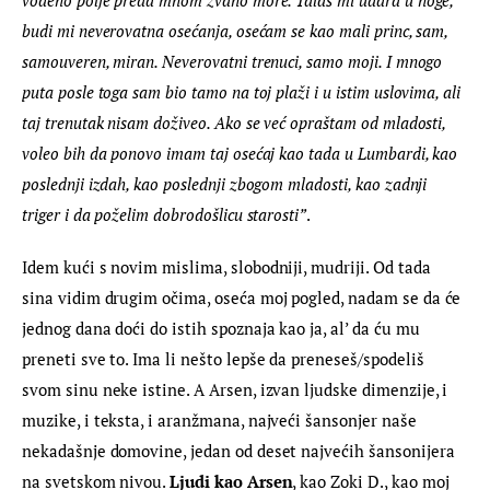
vodeno polje preda mnom zvano more. Talas mi udara u noge, 
budi mi neverovatna osećanja, osećam se kao mali princ, sam, 
samouveren, miran. Neverovatni trenuci, samo moji. I mnogo 
puta posle toga sam bio tamo na toj plaži i u istim uslovima, ali 
taj trenutak nisam doživeo. Ako se već opraštam od mladosti, 
voleo bih da ponovo imam taj osećaj kao tada u Lumbardi, kao 
poslednji izdah, kao poslednji zbogom mladosti, kao zadnji 
triger i da poželim dobrodošlicu starosti”
.
Idem kući s novim mislima, slobodniji, mudriji. Od tada 
sina vidim drugim očima, oseća moj pogled, nadam se da će 
jednog dana doći do istih spoznaja kao ja, al’ da ću mu 
preneti sve to. Ima li nešto lepše da preneseš/spodeliš 
svom sinu neke istine. A Arsen, izvan ljudske dimenzije, i 
muzike, i teksta, i aranžmana, najveći šansonjer naše 
nekadašnje domovine, jedan od deset najvećih šansonijera 
na svetskom nivou. 
Ljudi kao Arsen
, kao Zoki D., kao moj 