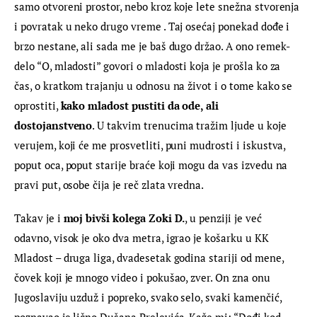
samo otvoreni prostor, nebo kroz koje lete snežna stvorenja 
i povratak u neko drugo vreme . Taj osećaj ponekad dođe i 
brzo nestane, ali sada me je baš dugo držao. A ono remek-
delo “O, mladosti” govori o mladosti koja je prošla ko za 
čas, o kratkom trajanju u odnosu na život i o tome kako se 
oprostiti, 
kako mladost pustiti da ode, ali 
dostojanstveno
. U takvim trenucima tražim ljude u koje 
verujem, koji će me prosvetliti, puni mudrosti i iskustva, 
poput oca, poput starije braće koji mogu da vas izvedu na 
pravi put, osobe čija je reč zlata vredna.
Takav je i 
moj bivši kolega Zoki D.
, u penziji je već 
odavno, visok je oko dva metra, igrao je košarku u KK 
Mladost – druga liga, dvadesetak godina stariji od mene, 
čovek koji je mnogo video i pokušao, zver. On zna onu 
Jugoslaviju uzduž i popreko, svako selo, svaki kamenčić, 