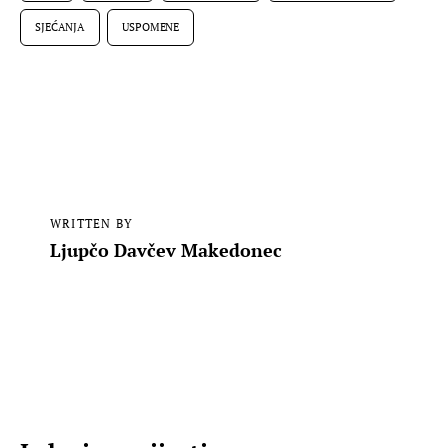
SJEĆANJA
USPOMENE
WRITTEN BY
Ljupčo Davčev Makedonec