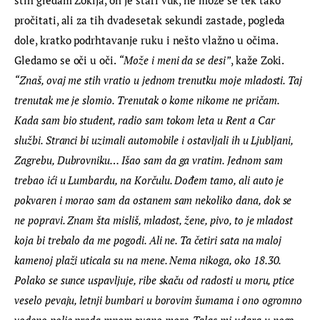
stih gledam Zokija, on je stari vuk, ne može se tek tako 
pročitati, ali za tih dvadesetak sekundi zastade, pogleda 
dole, kratko podrhtavanje ruku i nešto vlažno u očima. 
Gledamo se oči u oči. 
“Može i meni da se desi”
, kaže Zoki. 
“Znaš, ovaj me stih vratio u jednom trenutku moje mladosti. Taj 
trenutak me je slomio. Trenutak o kome nikome ne pričam. 
Kada sam bio student, radio sam tokom leta u Rent a Car 
službi. Stranci bi uzimali automobile i ostavljali ih u Ljubljani, 
Zagrebu, Dubrovniku… Išao sam da ga vratim. Jednom sam 
trebao ići u Lumbardu, na Korčulu. Dođem tamo, ali auto je 
pokvaren i morao sam da ostanem sam nekoliko dana, dok se 
ne popravi. Znam šta misliš, mladost, žene, pivo, to je mladost 
koja bi trebalo da me pogodi. Ali ne. Ta četiri sata na maloj 
kamenoj plaži uticala su na mene. Nema nikoga, oko 18.30. 
Polako se sunce uspavljuje, ribe skaču od radosti u moru, ptice 
veselo pevaju, letnji bumbari u borovim šumama i ono ogromno 