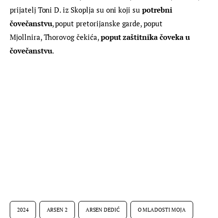
prijatelj Toni D. iz Skoplja su oni koji su 
potrebni 
čovečanstvu
, poput pretorijanske garde, poput 
Mjollnira, Thorovog čekića, 
poput zaštitnika čoveka u 
čovečanstvu
.
2024
ARSEN 2
ARSEN DEDIĆ
O MLADOSTI MOJA