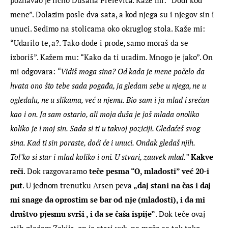
poznavao je lično Dušana Prelevića. Kaže mi: “Dođi kod 
mene”. Dolazim posle dva sata, a kod njega su i njegov sin i 
unuci. Sedimo na stolicama oko okruglog stola. Kaže mi: 
“Udarilo te, a?. Tako dođe i prođe, samo moraš da se 
izboriš”. Kažem mu: “Kako da ti uradim. Mnogo je jako”. On 
mi odgovara: 
“Vidiš moga sina? Od kada je mene počelo da 
hvata ono što tebe sada pogađa, ja gledam sebe u njega, ne u 
ogledalu, ne u slikama, već u njemu. Bio sam i ja mlad i srećan 
kao i on. Ja sam ostario, ali moja duša je još mlada onoliko 
koliko je i moj sin. Sada si ti u takvoj poziciji. Gledaćeš svog 
sina. Kad ti sin poraste, doći će i unuci. Ondak gledaš njih. 
Tol’ko si star i mlad koliko i oni. U stvari, zauvek mlad.”
Kakve 
reči
. Dok razgovaramo 
teče pesma “O, mladosti” već 20-i 
put
. U jednom trenutku Arsen peva 
„daj stani na čas i daj 
mi snage da oprostim se bar od nje (mladosti), i da mi 
društvo pjesmu svrši , i da se čaša ispije”
. Dok teče ovaj 