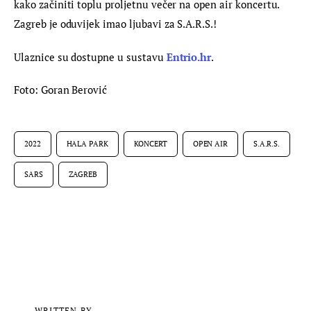
kako začiniti toplu proljetnu večer na open air koncertu. 
Zagreb je oduvijek imao ljubavi za S.A.R.S.!
Ulaznice su dostupne u sustavu 
Entrio.hr
.
Foto: Goran Berović
2022
HALA PARK
KONCERT
OPEN AIR
S.A.R.S.
SARS
ZAGREB
WRITTEN BY