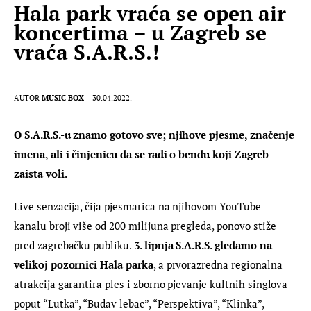
Hala park vraća se open air
koncertima – u Zagreb se
vraća S.A.R.S.!
AUTOR
MUSIC BOX
30.04.2022.
O S.A.R.S.-u znamo gotovo sve; njihove pjesme, značenje 
imena, ali i činjenicu da se radi o bendu koji Zagreb 
zaista voli.
Live senzacija, čija pjesmarica na njihovom YouTube 
kanalu broji više od 200 milijuna pregleda, ponovo stiže 
pred zagrebačku publiku. 
3. lipnja S.A.R.S. gledamo na 
velikoj pozornici Hala parka
, a prvorazredna regionalna 
atrakcija garantira ples i zborno pjevanje kultnih singlova 
poput “Lutka”, “Buđav lebac”, “Perspektiva”, “Klinka”, 