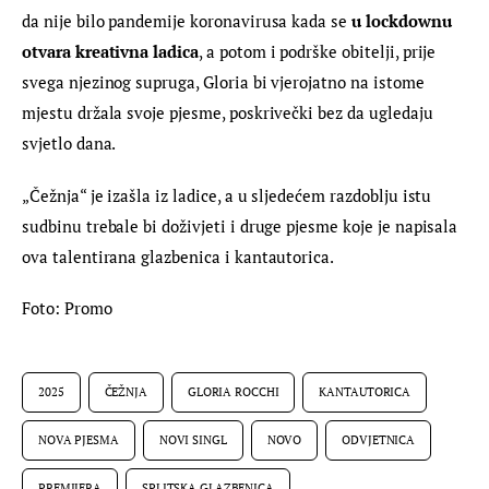
da nije bilo pandemije koronavirusa kada se 
u lockdownu 
otvara kreativna ladica
, a potom i podrške obitelji, prije 
svega njezinog supruga, Gloria bi vjerojatno na istome 
mjestu držala svoje pjesme, poskrivečki bez da ugledaju 
svjetlo dana.
„Čežnja“ je izašla iz ladice, a u sljedećem razdoblju istu 
sudbinu trebale bi doživjeti i druge pjesme koje je napisala 
ova talentirana glazbenica i kantautorica.
Foto: Promo
2025
ČEŽNJA
GLORIA ROCCHI
KANTAUTORICA
NOVA PJESMA
NOVI SINGL
NOVO
ODVJETNICA
PREMIJERA
SPLITSKA GLAZBENICA