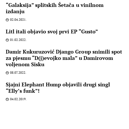
“Galaksija” splitskih Šetača u vinilnom
izdanju
02.04.2021.
Litl itali objavio svoj prvi EP “Gusto”
01.02.2022.
Damir Kukuruzović Django Group snimili spot
za pjesmu “D(j)evojko mala” u Damirovom
voljenom Sisku
08.07.2022.
Sjajni Elephant Hump objavili drugi singl
“Elly’s funk”!
04.02.2019.