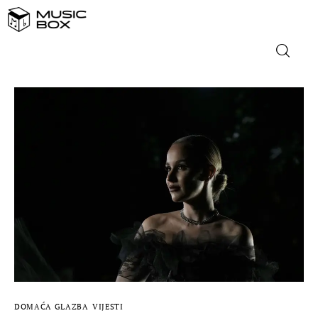
NASLOVNICA
DOMAĆA GLAZBA
STRANA GLAZBA
FILM
MUSIC BOX
DOMAĆA GLAZBA
VIJESTI