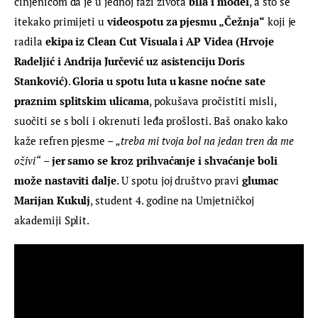
činjenicom da je u jednoj fazi života 
bila i model
, a što se 
itekako primijeti u 
videospotu za pjesmu „Čežnja“
 koji je 
radila 
ekipa iz Clean Cut Visuala i AP Videa (Hrvoje 
Radeljić i Andrija Jurčević uz asistenciju Doris 
Stanković)
. 
Gloria u spotu luta u kasne noćne sate 
praznim splitskim ulicama
, pokušava pročistiti misli, 
suočiti se s boli i okrenuti leđa prošlosti. Baš onako kako 
kaže refren pjesme – 
„treba mi tvoja bol na jedan tren da me 
oživi“
– jer samo se kroz prihvaćanje i shvaćanje boli 
može nastaviti dalje
. U spotu joj društvo pravi 
glumac 
Marijan Kukulj
, student 4. godine na Umjetničkoj 
akademiji Split.