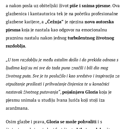
a nakon posla uz obiteljski život 
piše i snima pjesme
. Ova 
glazbenica i kantautorica tek je na početku profesionalne 
glazbene karijere, a 
„Čežnja“
 je njezina 
nova autorska 
pjesma 
koja je nastala kao odgovor na emocionalnu 
prazninu nastalu nakon jednog 
turbulentnog životnog 
razdoblja
.
„U tom razdoblju je među ostalim došlo i do prekida odnosa s 
ljudima koji su mi sve do tada puno značili i bili dio mog 
životnog puta. Sve je to poslužilo i kao sredstvo i inspiracija za 
otpuštanje prošlosti i prihvaćanje činjenica te u konačnici 
nastavak životnog putovanja“
, 
pojašnjava Gloria
 koja je 
pjesmu snimala u studiju Ivana Jurića koji stoji iza 
aranžmana.
Osim glazbe i prava, 
Gloria se može pohvaliti
 i s 