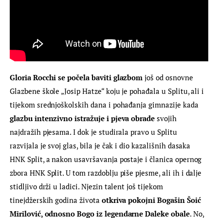
Gloria Rocchi se počela baviti glazbom
 još od osnovne 
Glazbene škole „Josip Hatze“ koju je pohađala u Splitu, ali i 
tijekom srednjoškolskih dana i pohađanja gimnazije kada 
glazbu intenzivno istražuje i pjeva obrade
 svojih 
najdražih pjesama. I dok je studirala pravo u Splitu 
razvijala je svoj glas, bila je čak i dio kazališnih dasaka 
HNK Split, a nakon usavršavanja postaje i članica opernog 
zbora HNK Split. U tom razdoblju piše pjesme, ali ih i dalje 
stidljivo drži u ladici. Njezin talent još tijekom 
tinejdžerskih godina života 
otkriva pokojni Bogašin Šoić 
Mirilović, odnosno Bogo iz legendarne Daleke obale
. No, 