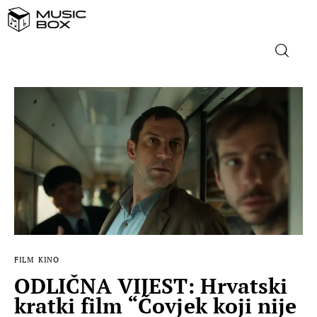
NASLOVNICA
DOMAĆA GLAZBA
STRANA GLAZBA
FILM
MUSIC BOX
FILM
KINO
ODLIČNA VIJEST: Hrvatski
kratki film “Čovjek koji nije