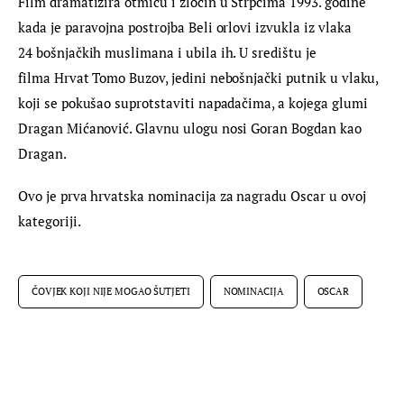
Film dramatizira otmicu i zločin u Štrpcima 1993. godine 
kada je paravojna postrojba Beli orlovi izvukla iz vlaka 
24 bošnjačkih muslimana i ubila ih. U središtu je 
filma Hrvat Tomo Buzov, jedini nebošnjački putnik u vlaku, 
koji se pokušao suprotstaviti napadačima, a kojega glumi 
Dragan Mićanović. Glavnu ulogu nosi Goran Bogdan kao 
Dragan.
Ovo je prva hrvatska nominacija za nagradu Oscar u ovoj 
kategoriji.
ČOVJEK KOJI NIJE MOGAO ŠUTJETI
NOMINACIJA
OSCAR