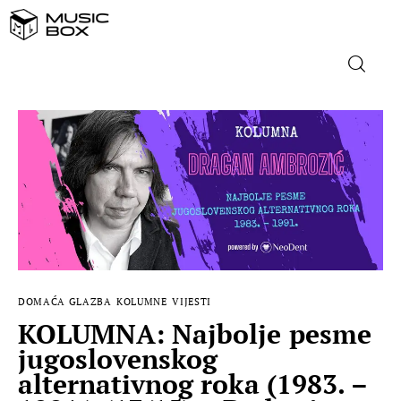
NASLOVNICA
DOMAĆA GLAZBA
STRANA GLAZBA
FILM
DOMAĆA GLAZBA
KOLUMNE
VIJESTI
MUSIC BOX
KOLUMNA: Najbolje pesme
jugoslovenskog
alternativnog roka (1983. –