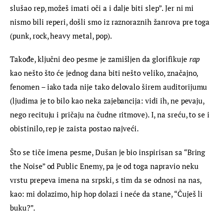
slušao rep, možeš imati oči a i dalje biti slep”. Jer ni mi 
nismo bili reperi, došli smo iz raznoraznih žanrova pre toga 
(punk, rock, heavy metal, pop).
Takođe, ključni deo pesme je zamišljen da glorifikuje 
rap
kao nešto što će jednog dana biti nešto veliko, značajno, 
fenomen – iako tada nije tako delovalo širem auditorijumu 
(ljudima je to bilo kao neka zajebancija: vidi ih, ne pevaju, 
nego recituju i pričaju na čudne ritmove). I, na sreću, to se i 
obistinilo, rep je zaista postao najveći.
Što se tiče imena pesme, Dušan je bio inspirisan sa “Bring 
the Noise” od Public Enemy, pa je od toga napravio neku 
vrstu prepeva imena na srpski, s tim da se odnosi na nas, 
kao: mi dolazimo, hip hop dolazi i neće da stane, “Čuješ li 
buku?”.