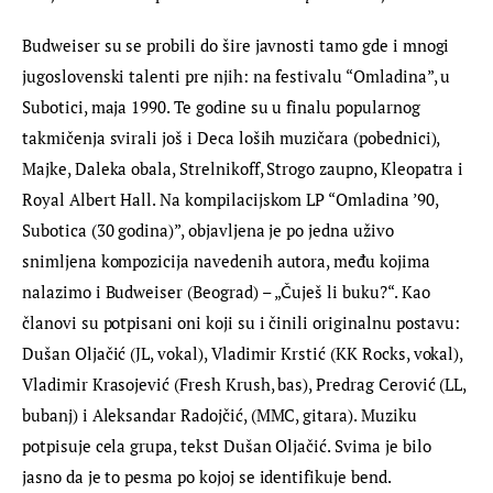
Budweiser su se probili do šire javnosti tamo gde i mnogi 
jugoslovenski talenti pre njih: na festivalu “Omladina”, u 
Subotici, maja 1990. Te godine su u finalu popularnog 
takmičenja svirali još i Deca loših muzičara (pobednici), 
Majke, Daleka obala, Strelnikoff, Strogo zaupno, Kleopatra i 
Royal Albert Hall. Na kompilacijskom LP “Omladina ’90, 
Subotica (30 godina)”, objavljena je po jedna uživo 
snimljena kompozicija navedenih autora, među kojima 
nalazimo i Budweiser (Beograd) – „Čuješ li buku?“. Kao 
članovi su potpisani oni koji su i činili originalnu postavu: 
Dušan Oljačić (JL, vokal), Vladimir Krstić (KK Rocks, vokal), 
Vladimir Krasojević (Fresh Krush, bas), Predrag Cerović (LL, 
bubanj) i Aleksandar Radojčić, (MMC, gitara). Muziku 
potpisuje cela grupa, tekst Dušan Oljačić. Svima je bilo 
jasno da je to pesma po kojoj se identifikuje bend.