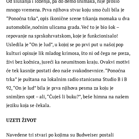
Od slušanja i loženja, pa do demo snimaka, nije prošlo 
mnogo vremena. Prva njihova stvar koju smo čuli bila je 
“Ponoćna trka”, opis ikonične scene trkanja momaka u dva 
automobile, noćnim ulicama grada. Već to je bio šok – 
repovanje na sprskohrvatskom, koje je funkcionisalo! 
Usledila je “On je lud”, u kojoj se po prvi put u našoj pop 
kulturi opisuje lik mladog krimosa, što ni od čega ne preza, 
živi bez kočnica, jureći ka neumitnom kraju. Ovakvi motivi 
će tek kasnije postati deo naše svakodnevnice. “Ponoćna 
trka” je puštana na lokalnim radio stanicama Studio B i B 
92, “On je lud” bila je prva njihova pesma za koju je 
snimljen spot – ali, “Čuješ li buku?”, beše himna na našem 
jeziku koja se čekala.
UZETI ŽIVOT 
Navedene tri stvari po kojima su Budweiser postali 