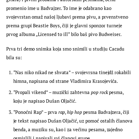
promenio ime u Badvajzer. To ime je odabrano kao 
svojevrstan omaž našoj ljubavi prema pivu, a prvenstveno 
prema grupi Beastie Boys, čiji je glavni sponzor turneje 
prvog albuma „Licensed to ill“ bilo baš pivo Budweiser.
Prva tri demo snimka koja smo snimili u studiju Cacadu 
bila su:
“Nas niko nikad ne shvata” – svojevrsna tinejdž rokabili
himna, napisana od strane Vladimira Krasojevića.
“Propali vikend” – muzički zahtevna
pop rock
pesma,
koju je napisao Dušan Oljačić.
“Ponoćni Rap” – prva
rap
,
hip hop
pesma Badvajzera, čiji
je tekst napisao Dušan Oljačić, uz pomoć ostalih članova
benda, a muziku su, kao i za većinu pesama, zajedno
osmislili i napisali svi članovi grupe.