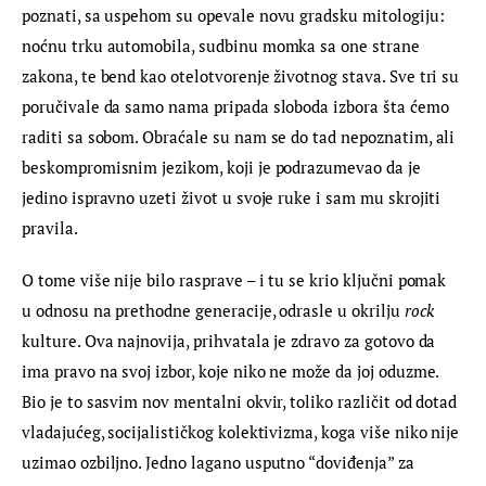
poznati, sa uspehom su opevale novu gradsku mitologiju: 
noćnu trku automobila, sudbinu momka sa one strane 
zakona, te bend kao otelotvorenje životnog stava. Sve tri su 
poručivale da samo nama pripada sloboda izbora šta ćemo 
raditi sa sobom. Obraćale su nam se do tad nepoznatim, ali 
beskompromisnim jezikom, koji je podrazumevao da je 
jedino ispravno uzeti život u svoje ruke i sam mu skrojiti 
pravila.
O tome više nije bilo rasprave – i tu se krio ključni pomak 
u odnosu na prethodne generacije, odrasle u okrilju 
rock
kulture. Ova najnovija, prihvatala je zdravo za gotovo da 
ima pravo na svoj izbor, koje niko ne može da joj oduzme. 
Bio je to sasvim nov mentalni okvir, toliko različit od dotad 
vladajućeg, socijalističkog kolektivizma, koga više niko nije 
uzimao ozbiljno. Jedno lagano usputno “doviđenja” za 