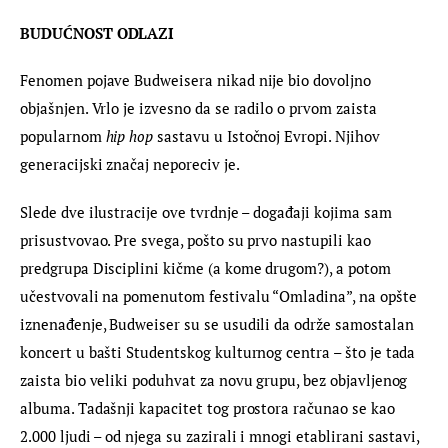
BUDUĆNOST ODLAZI 
Fenomen pojave Budweisera nikad nije bio dovoljno 
objašnjen. Vrlo je izvesno da se radilo o prvom zaista 
popularnom 
hip hop
 sastavu u Istočnoj Evropi. Njihov 
generacijski značaj neporeciv je.
Slede dve ilustracije ove tvrdnje – događaji kojima sam 
prisustvovao. Pre svega, pošto su prvo nastupili kao 
predgrupa Disciplini kičme (a kome drugom?), a potom 
učestvovali na pomenutom festivalu “Omladina”, na opšte 
iznenađenje, Budweiser su se usudili da održe samostalan 
koncert u bašti Studentskog kulturnog centra – što je tada 
zaista bio veliki poduhvat za novu grupu, bez objavljenog 
albuma. Tadašnji kapacitet tog prostora računao se kao 
2.000 ljudi – od njega su zazirali i mnogi etablirani sastavi, 