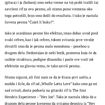
(gitara) i ja (bubanj) smo neko vreme na toj probi tražili taj 
savršeni rif za ovu pesmu, ali nismo puno vremena oko 
toga potrošili, brzo smo došli do rezultata. I tako je nastala 
čuvena pesma “Čuješ li buku?”.
Iako je aranžman pesme bio efektan, imao dobar uvod pred 
svaki refren, kao i jak refren, tokom sviranja prve verzije 
shvatili smo da je pesma malo monotona – posebno u 
drugom delu. Nedostajao je neki brejk, promena koja će da 
razbije strukturu, podigne dinamiku i posle sve vrati još 
efektnije na glavnu temu, te tako završi pesmu.
Nismo sigurni, ali čini nam se da je Krasa prvi uočio, a 
možda i Krle, da rif od „Wholle Lotta Love“ kako smo ga mi 
sad svirali, dosta podseća na gitarski rif iz The Jimi 
Hendrix Experience – “Hey Joe”. Tako je nastala ideja da u 
drugom delu pesme krenemo da sviramo deonicu iz “Hey 