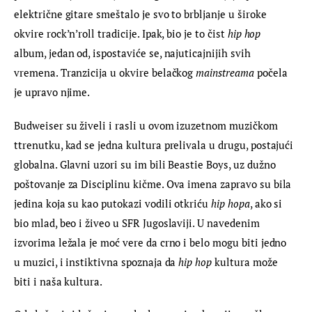
električne gitare smeštalo je svo to brbljanje u široke 
okvire rock’n’roll tradicije. Ipak, bio je to čist 
hip hop
album, jedan od, ispostaviće se, najuticajnijih svih 
vremena. Tranzicija u okvire belačkog 
mainstreama
 počela 
je upravo njime.
Budweiser su živeli i rasli u ovom izuzetnom muzičkom 
ttrenutku, kad se jedna kultura prelivala u drugu, postajući 
globalna. Glavni uzori su im bili Beastie Boys, uz dužno 
poštovanje za Disciplinu kičme. Ova imena zapravo su bila 
jedina koja su kao putokazi vodili otkriću 
hip hopa
, ako si 
bio mlad, beo i živeo u SFR Jugoslaviji. U navedenim 
izvorima ležala je moć vere da crno i belo mogu biti jedno 
u muzici, i instiktivna spoznaja da 
hip hop
 kultura može 
biti i naša kultura.