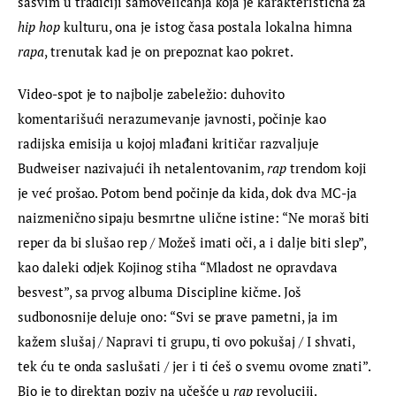
sasvim u tradiciji samoveličanja koja je karakteristična za 
hip hop 
kulturu, ona je istog časa postala lokalna himna 
rapa
, trenutak kad je on prepoznat kao pokret.
Video-spot je to najbolje zabeležio: duhovito 
komentarišući nerazumevanje javnosti, počinje kao 
radijska emisija u kojoj mlađani kritičar razvaljuje 
Budweiser nazivajući ih netalentovanim, 
rap
 trendom koji 
je već prošao. Potom bend počinje da kida, dok dva MC-ja 
naizmenično sipaju besmrtne ulične istine: “Ne moraš biti 
reper da bi slušao rep / Možeš imati oči, a i dalje biti slep”, 
kao daleki odjek Kojinog stiha “Mladost ne opravdava 
besvest”, sa prvog albuma Discipline kičme. Još 
sudbonosnije deluje ono: “Svi se prave pametni, ja im 
kažem slušaj / Napravi ti grupu, ti ovo pokušaj / I shvati, 
tek ću te onda saslušati / jer i ti ćeš o svemu ovome znati”. 
Bio je to direktan poziv na učešće u 
rap
 revoluciji.