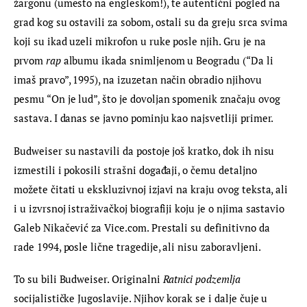
žargonu (umesto na engleskom!), te autentični pogled na 
grad kog su ostavili za sobom, ostali su da greju srca svima 
koji su ikad uzeli mikrofon u ruke posle njih. Gru je na 
prvom 
rap
 albumu ikada snimljenom u Beogradu (“Da li 
imaš pravo”, 1995), na izuzetan način obradio njihovu 
pesmu “On je lud”, što je dovoljan spomenik značaju ovog 
sastava. I danas se javno pominju kao najsvetliji primer.
Budweiser su nastavili da postoje još kratko, dok ih nisu 
izmestili i pokosili strašni događaji, o čemu detaljno 
možete čitati u ekskluzivnoj izjavi na kraju ovog teksta, ali 
i u izvrsnoj istraživačkoj biografiji koju je o njima sastavio 
Galeb Nikačević za Vice.com. Prestali su definitivno da 
rade 1994, posle lične tragedije, ali nisu zaboravljeni.
To su bili Budweiser. Originalni 
Ratnici podzemlja
socijalističke Jugoslavije. Njihov korak se i dalje čuje u 