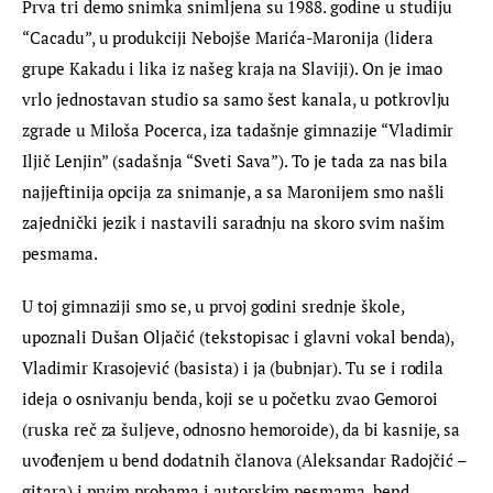
Prva tri demo snimka snimljena su 1988. godine u studiju 
“Cacadu”, u produkciji Nebojše Marića-Maronija (lidera 
grupe Kakadu i lika iz našeg kraja na Slaviji). On je imao 
vrlo jednostavan studio sa samo šest kanala, u potkrovlju 
zgrade u Miloša Pocerca, iza tadašnje gimnazije “Vladimir 
Iljič Lenjin” (sadašnja “Sveti Sava”). To je tada za nas bila 
najjeftinija opcija za snimanje, a sa Maronijem smo našli 
zajednički jezik i nastavili saradnju na skoro svim našim 
pesmama.
U toj gimnaziji smo se, u prvoj godini srednje škole, 
upoznali Dušan Oljačić (tekstopisac i glavni vokal benda), 
Vladimir Krasojević (basista) i ja (bubnjar). Tu se i rodila 
ideja o osnivanju benda, koji se u početku zvao Gemoroi 
(ruska reč za šuljeve, odnosno hemoroide), da bi kasnije, sa 
uvođenjem u bend dodatnih članova (Aleksandar Radojčić – 
gitara) i prvim probama i autorskim pesmama, bend 