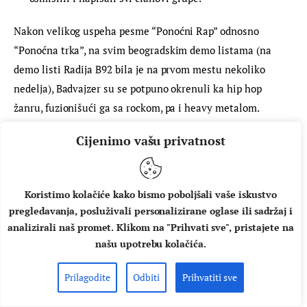
Nakon velikog uspeha pesme “Ponoćni Rap” odnosno 
“Ponoćna trka”, na svim beogradskim demo listama (na 
demo listi Radija B92 bila je na prvom mestu nekoliko 
nedelja), Badvajzer su se potpuno okrenuli ka hip hop 
žanru, fuzionišući ga sa rockom, pa i heavy metalom. 
Najveći uzori su bili Beastie Boys, a zatim vrlo brzo i Public 
Cijenimo vašu privatnost
Enemy i LL Cool J. Tako su pre “Čuješ li buku?” nastale 
sledeće pesme, sve (osim jedne) snimljene u studiju 
Cacadu, i sve dostupne na YouTubeu:
Koristimo kolačiće kako bismo poboljšali vaše iskustvo
pregledavanja, posluživali personalizirane oglase ili sadržaj i
“24 časa”
analizirali naš promet. Klikom na "Prihvati sve", pristajete na
“Alkohol”
našu upotrebu kolačića.
“God Save the Rap” (jedina snimljena sa živim
Prilagodite
Odbiti
Prihvatiti sve
bubnjevima, u studiju u Resniku)