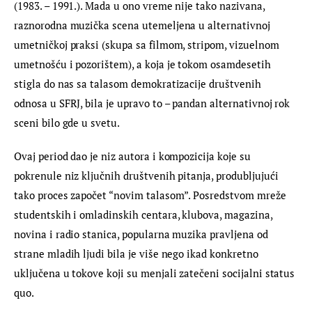
(1983. – 1991.). Mada u ono vreme nije tako nazivana, 
raznorodna muzička scena utemeljena u alternativnoj 
umetničkoj praksi (skupa sa filmom, stripom, vizuelnom 
umetnošću i pozorištem), a koja je tokom osamdesetih 
stigla do nas sa talasom demokratizacije društvenih 
odnosa u SFRJ, bila je upravo to – pandan alternativnoj rok 
sceni bilo gde u svetu.
Ovaj period dao je niz autora i kompozicija koje su 
pokrenule niz ključnih društvenih pitanja, produbljujući 
tako proces započet “novim talasom”. Posredstvom mreže 
studentskih i omladinskih centara, klubova, magazina, 
novina i radio stanica, popularna muzika pravljena od 
strane mladih ljudi bila je više nego ikad konkretno 
uključena u tokove koji su menjali zatečeni socijalni status 
quo.