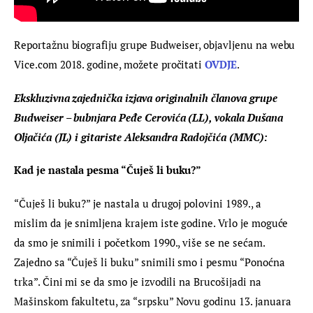
Reportažnu biografiju grupe Budweiser, objavljenu na webu 
Vice.com 2018. godine, možete pročitati 
OVDJE
.
Ekskluzivna zajednička izjava originalnih članova grupe 
Budweiser – bubnjara Peđe Cerovića (LL), vokala Dušana 
Oljačića (JL) i gitariste Aleksandra Radojčića (MMC): 
Kad je nastala pesma “Čuješ li buku?” 
“Čuješ li buku?” je nastala u drugoj polovini 1989., a 
mislim da je snimljena krajem iste godine. Vrlo je moguće 
da smo je snimili i početkom 1990., više se ne sećam. 
Zajedno sa “Čuješ li buku” snimili smo i pesmu “Ponoćna 
trka”. Čini mi se da smo je izvodili na Brucošijadi na 
Mašinskom fakultetu, za “srpsku” Novu godinu 13. januara 