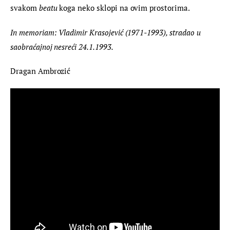
svakom 
beatu
 koga neko sklopi na ovim prostorima.
In memoriam: Vladimir Krasojević (1971-1993), stradao u 
saobraćajnoj nesreći 24.1.1993. 
Dragan Ambrozić