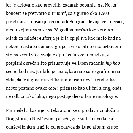
jer je delovalo kao preveliki zadatak popuniti ga. No, taj 
koncert se pretvorio u trijumf, sa sigurno oko 1.500 
posetilaca… došao je ceo mladi Beograd, devojčice i dečaci, 
među kojima sam se sa 28 godina osećao kao veteran. 
Mladi za mlade: euforija je bila opipljiva kao malo kad na 
nekom nastupu domaće grupe, svi su bili toliko uzbuđeni 
što na sceni vide svoju ekipu i čuju svoju muziku, a 
potpisnik srećan što prisustvuje velikom rađanju 
hip hop
scene kod nas. Jer bilo je jasno, kao napisano grafitom na 
zidu, da je u grad na velika vrata ušao novi trend, a kad 
nešto postane ovako 
cool
 i priznato kao ulični sleng, onda 
ne odlazi tako lako, nego postaje deo urbane mitologije.
Par nedelja kasnije, zatekao sam se u prodavnici ploča u 
Dragstoru, u Nušićevom pasažu, gde su tri devojke sa 
oduševljenjem tražile od prodavca da kupe album grupe 