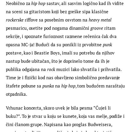
Neobično za 
hip hop
 sastav, ali sasvim logično kad ih vidite 
na sceni sa gitaristom koji bez greške sipa klasične 
rockerske
 riffove sa posebnim osvrtom na 
heavy metal
pesmaricu, osetite pod nogama dinamični 
groove
 ritam 
sekcije, i spoznate furioznost razmene rečenica čak dva 
opasna MC-ja! Budući da su ponikli iz prvobitne 
punk
postave, kao i Beastie Boys, imali su potrebu da njihov 
nastup bude ubitačan, što je doprinelo tome da ih je 
publika odgajana na 
rock
 muzici lako shvatila i prihvatila. 
Time je i fizički kod nas obavljeno simbolično predavanje 
štafete pobune sa 
punka
 na 
hip hop
, tom budućem naraštaju 
otpadnika.
Vrhunac koncerta, skoro uvek je bila pesma “Čuješ li 
buku?”. To je stvar u koju se kunete, koja vas melje, podiže i 
čini članom grupe. Napisana kao proglas Budweisera, 