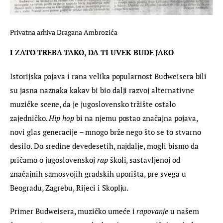
Privatna arhiva Dragana Ambrozića
I ZATO TREBA TAKO, DA TI UVEK BUDE JAKO 
Istorijska pojava i rana velika popularnost Budweisera bili 
su jasna naznaka kakav bi bio dalji razvoj alternativne 
muzičke scene, da je jugoslovensko tržište ostalo 
zajedničko. 
Hip hop
 bi na njemu postao značajna pojava, 
novi glas generacije – mnogo brže nego što se to stvarno 
desilo. Do sredine devedesetih, najdalje, mogli bismo da 
pričamo o jugoslovenskoj 
rap
 školi, sastavljenoj od 
značajnih samosvojih gradskih uporišta, pre svega u 
Beogradu, Zagrebu, Rijeci i Skoplju.
Primer Budweisera, muzičko umeće i 
rapovanje
 u našem 