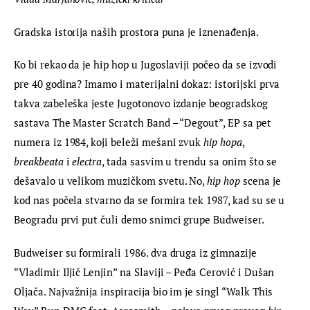
Gradska istorija naših prostora puna je iznenađenja.
Ko bi rekao da je hip hop u Jugoslaviji počeo da se izvodi 
pre 40 godina? Imamo i materijalni dokaz: istorijski prva 
takva zabeleška jeste Jugotonovo izdanje beogradskog 
sastava The Master Scratch Band – “Degout”, EP sa pet 
numera iz 1984, koji beleži mešani zvuk 
hip hopa
, 
breakbeata
 i 
electra
, tada sasvim u trendu sa onim što se 
dešavalo u velikom muzičkom svetu. No, 
hip hop
 scena je 
kod nas počela stvarno da se formira tek 1987, kad su se u 
Beogradu prvi put čuli demo snimci grupe Budweiser.
Budweiser su formirali 1986. dva druga iz gimnazije 
“Vladimir Iljič Lenjin” na Slaviji – Peđa Cerović i Dušan 
Oljača. Najvažnija inspiracija bio im je singl “Walk This 