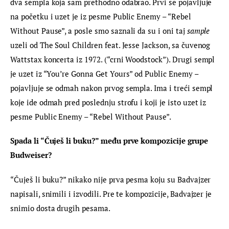
dva sempla koja sam prethodno odabrao. Prvi se pojavljuje 
na početku i uzet je iz pesme Public Enemy – “Rebel 
Without Pause”, a posle smo saznali da su i oni taj 
sample
uzeli od The Soul Children feat. Jesse Jackson, sa čuvenog 
Wattstax koncerta iz 1972. (“crni Woodstock”). Drugi sempl 
je uzet iz “You’re Gonna Get Yours” od Public Enemy – 
pojavljuje se odmah nakon prvog sempla. Ima i treći sempl 
koje ide odmah pred poslednju strofu i koji je isto uzet iz 
pesme Public Enemy – “Rebel Without Pause”.
Spada li “Čuješ li buku?” među prve kompozicije grupe 
Budweiser? 
“Čuješ li buku?” nikako nije prva pesma koju su Badvajzer 
napisali, snimili i izvodili. Pre te kompozicije, Badvajzer je 
snimio dosta drugih pesama.