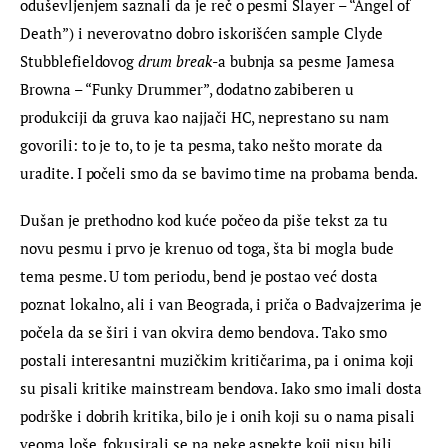
oduševljenjem saznali da je reč o pesmi Slayer – “Angel of 
Death”) i neverovatno dobro iskorišćen sample Clyde 
Stubblefieldovog 
drum break
-a bubnja sa pesme Jamesa 
Browna – “Funky Drummer”, dodatno zabiberen u 
produkciji da gruva kao najjači HC, neprestano su nam 
govorili: to je to, to je ta pesma, tako nešto morate da 
uradite. I počeli smo da se bavimo time na probama benda.
Dušan je prethodno kod kuće počeo da piše tekst za tu 
novu pesmu i prvo je krenuo od toga, šta bi mogla bude 
tema pesme. U tom periodu, bend je postao već dosta 
poznat lokalno, ali i van Beograda, i priča o Badvajzerima je 
počela da se širi i van okvira demo bendova. Tako smo 
postali interesantni muzičkim kritičarima, pa i onima koji 
su pisali kritike mainstream bendova. Iako smo imali dosta 
podrške i dobrih kritika, bilo je i onih koji su o nama pisali 
veoma loše, fokusirali se na neke aspekte koji nisu bili 