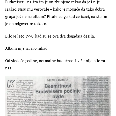
Budweiser – na šta im je on zbunjeno rekao da još nije 
izašao. Nisu mu verovale – kako je moguće da tako dobra 
grupa još nema album? Pitale su ga kad će izaći, na šta im 
je on odgovorio: uskoro.
Bilo je leto 1990, kad su se ova dva događaja desila.
Album nije izašao nikad.
Od sledeće godine, normalne budućnosti više nije bilo za 
nas.