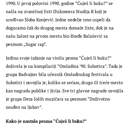
1990. U prvoj polovini 1990. godine “Čuješ li buku?” se 
našla na zvaničnoj listi Diskomera Studija B koji je 
uređivao Sloba Konjević. Jedne nedelje smo uspeli da 
doguramo čak do drugog mesta domaće liste, dok je na 
našu žalost na prvom mestu bio Đorđe Balašević sa 
pesmom „Sugar rap“.
Jedino svoje izdanje na vinilu pesma “Čuješ li buku?” 
doživela je na kompilaciji “Omladina ’90. Subotica”. Tada je 
grupa Badvajzer bila učesnik Omladinskog festivala u 
Subotici i osvojila je, koliko se sećam, drugo ili treće mesto 
kao nagradu publike i žirija. Sve tri glavne nagrade osvojila 
je grupa Deca loših muzičara sa pesmom “Doživotno 
osuđen na ljubav”.
Kako je nastala pesma “Čuješ li buku?” 