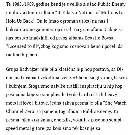
Te 1988./1989. godine bend je uveliko slušao Public Enemy 
i njihov aktuelni album “It Takes a Nations of Millions to 
Hold Us Back”. On je imao ogroman uticaj na nas i 
bukvalno smo ga non-stop držali na gramofonu. Čak je za 
nas postao značajniji od prvog albuma Beastie Boysa 
“Licensed to Ill”, zbog kog smo i osnovali bend i počeli da 
radimo hip hop.
Grupa Badvajzer nije bila klasična hip hop postava, sa DJ-
em, matricama i vokalima, već
 rock 
bend sa gitarom, basom 
i bubnjem. Stoga smo najviše tražili inspiraciju u hip hop 
pesmama koje su semplovale tvrde hard rock ili heavy 
metal rifove i bitove. Jedna takva pesma je bila “She Watch 
Channel Zero” sa pomenutog albuma Public Enemy. Ta 
pesma, njen aranžman, energija, vokali, a posebno sempl 
speed metal gitare (za koju smo tek kasnije sa 