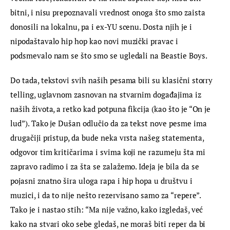
bitni, i nisu prepoznavali vrednost onoga što smo zaista 
donosili na lokalnu, pa i ex-YU scenu. Dosta njih je i 
nipodaštavalo hip hop kao novi muzički pravac i 
podsmevalo nam se što smo se ugledali na Beastie Boys.
Do tada, tekstovi svih naših pesama bili su klasični storry 
telling, uglavnom zasnovan na stvarnim događajima iz 
naših života, a retko kad potpuna fikcija (kao što je “On je 
lud”). Tako je Dušan odlučio da za tekst nove pesme ima 
drugačiji pristup, da bude neka vrsta našeg statementa, 
odgovor tim kritičarima i svima koji ne razumeju šta mi 
zapravo radimo i za šta se zalažemo. Ideja je bila da se 
pojasni znatno šira uloga rapa i hip hopa u društvu i 
muzici, i da to nije nešto rezervisano samo za “repere”. 
Tako je i nastao stih: “Ma nije važno, kako izgledaš, već 
kako na stvari oko sebe gledaš, ne moraš biti reper da bi 