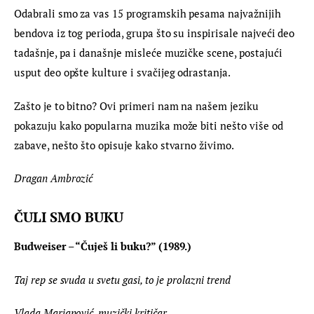
Odabrali smo za vas 15 programskih pesama najvažnijih 
bendova iz tog perioda, grupa što su inspirisale najveći deo 
tadašnje, pa i današnje misleće muzičke scene, postajući 
usput deo opšte kulture i svačijeg odrastanja.
Zašto je to bitno? Ovi primeri nam na našem jeziku 
pokazuju kako popularna muzika može biti nešto više od 
zabave, nešto što opisuje kako stvarno živimo.
Dragan Ambrozić
ČULI SMO BUKU
Budweiser – “Čuješ li buku?” (1989.) 
Taj rep se svuda u svetu gasi, to je prolazni trend
Vlada Marjanović, muzički kritičar