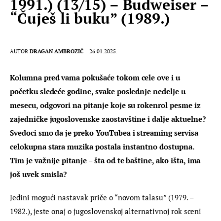
1991.) (13/15) – Budweiser –
“Čuješ li buku” (1989.)
AUTOR
DRAGAN AMBROZIĆ
26.01.2025.
Kolumna pred vama pokušaće tokom cele ove i u 
početku sledeće godine, svake poslednje nedelje u 
mesecu, odgovori na pitanje koje su rokenrol pesme iz 
zajedničke jugoslovenske zaostavštine i dalje aktuelne? 
Svedoci smo da je preko YouTubea i streaming servisa 
celokupna stara muzika postala instantno dostupna. 
Tim je važnije pitanje – šta od te baštine, ako išta, ima 
još uvek smisla?
Jedini mogući nastavak priče o “novom talasu” (1979. – 
1982.), jeste onaj o jugoslovenskoj alternativnoj rok sceni 