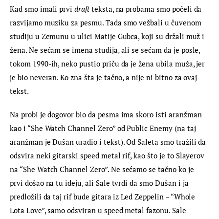
Kad smo imali prvi 
draft
 teksta, na probama smo počeli da 
razvijamo muziku za pesmu. Tada smo vežbali u čuvenom 
studiju u Zemunu u ulici Matije Gubca, koji su držali muž i 
žena. Ne sećam se imena studija, ali se sećam da je posle, 
tokom 1990-ih, neko pustio priču da je žena ubila muža, jer 
je bio neveran. Ko zna šta je tačno, a nije ni bitno za ovaj 
tekst.
Na probi je dogovor bio da pesma ima skoro isti aranžman 
kao i “She Watch Channel Zero” od Public Enemy (na taj 
aranžman je Dušan uradio i tekst). Od Saleta smo tražili da 
odsvira neki gitarski speed metal rif, kao što je to Slayerov 
na “She Watch Channel Zero”. Ne sećamo se tačno ko je 
prvi došao na tu ideju, ali Sale tvrdi da smo Dušan i ja 
predložili da taj rif bude gitara iz Led Zeppelin – “Whole 
Lota Love”, samo odsviran u speed metal fazonu. Sale 