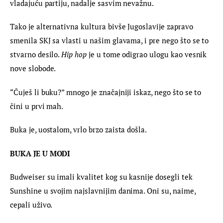
vladajuću partiju, nadalje sasvim nevažnu.
Tako je alternativna kultura bivše Jugoslavije zapravo 
smenila SKJ sa vlasti u našim glavama, i pre nego što se to 
stvarno desilo. 
Hip hop
 je u tome odigrao ulogu kao vesnik 
nove slobode.
“Čuješ li buku?” mnogo je značajniji iskaz, nego što se to 
čini u prvi mah.
Buka je, uostalom, vrlo brzo zaista došla.
BUKA JE U MODI 
Budweiser su imali kvalitet kog su kasnije dosegli tek 
Sunshine u svojim najslavnijim danima. Oni su, naime, 
cepali uživo.