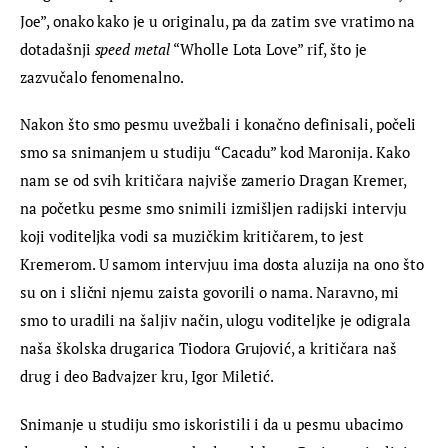
Joe”, onako kako je u originalu, pa da zatim sve vratimo na 
dotadašnji 
speed metal
 “Wholle Lota Love” rif, što je 
zazvučalo fenomenalno.
Nakon što smo pesmu uvežbali i konačno definisali, počeli 
smo sa snimanjem u studiju “Cacadu” kod Maronija. Kako 
nam se od svih kritičara najviše zamerio Dragan Kremer, 
na početku pesme smo snimili izmišljen radijski intervju 
koji voditeljka vodi sa muzičkim kritičarem, to jest 
Kremerom. U samom intervjuu ima dosta aluzija na ono što 
su on i slični njemu zaista govorili o nama. Naravno, mi 
smo to uradili na šaljiv način, ulogu voditeljke je odigrala 
naša školska drugarica Tiodora Grujović, a kritičara naš 
drug i deo Badvajzer kru, Igor Miletić.
Snimanje u studiju smo iskoristili i da u pesmu ubacimo 