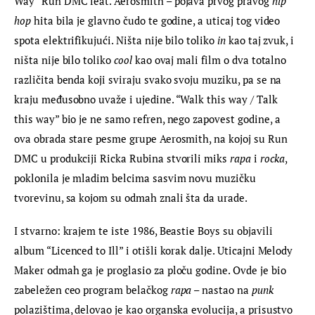
Way” Run DMC feat. Aerosmith – pojava prvog pravog 
hip 
hop
 hita bila je glavno čudo te godine, a uticaj tog video 
spota elektrifikujući. Ništa nije bilo toliko 
in
 kao taj zvuk, i 
ništa nije bilo toliko 
cool 
kao ovaj mali film o dva totalno 
različita benda koji sviraju svako svoju muziku, pa se na 
kraju međusobno uvaže i ujedine. “Walk this way / Talk 
this way” bio je ne samo refren, nego zapovest godine, a 
ova obrada stare pesme grupe Aerosmith, na kojoj su Run 
DMC u produkciji Ricka Rubina stvorili miks 
rapa
 i 
rocka
, 
poklonila je mladim belcima sasvim novu muzičku 
tvorevinu, sa kojom su odmah znali šta da urade.
I stvarno: krajem te iste 1986, Beastie Boys su objavili 
album “Licenced to Ill” i otišli korak dalje. Uticajni Melody 
Maker odmah ga je proglasio za ploču godine. Ovde je bio 
zabeležen ceo program belačkog 
rapa
 – nastao na 
punk
polazištima, delovao je kao organska evolucija, a prisustvo 