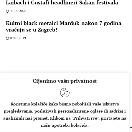
Laibach i Gustafi headlineri Šakan festivala
11.02.2020.
Kultni black metalci Marduk nakon 7 godina
vraćaju se u Zagreb!
07.01.2019.
Cijenimo vašu privatnost
Koristimo kolačiće kako bismo poboljšali vaše iskustvo
pregledavanja, posluživali personalizirane oglase ili sadržaj i
O NAMA
IMPRESSUM
UVJETI KORIŠTENJA
analizirali naš promet. Klikom na "Prihvati sve", pristajete na
našu upotrebu kolačića.