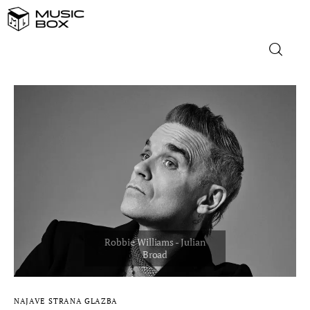
NASLOVNICA
DOMAĆA GLAZBA
STRANA GLAZBA
FILM
MUSIC BOX
NAJAVE
STRANA GLAZBA