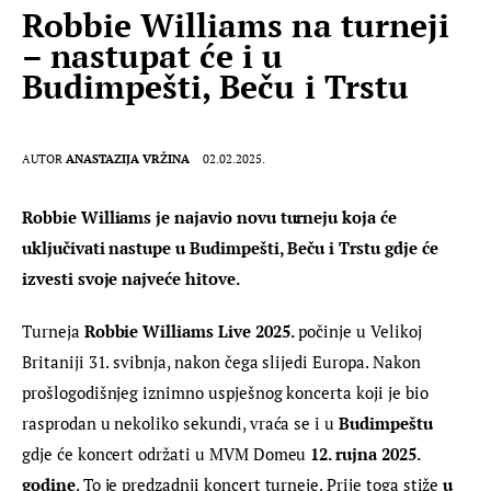
Robbie Williams na turneji
– nastupat će i u
Budimpešti, Beču i Trstu
AUTOR
ANASTAZIJA VRŽINA
02.02.2025.
Robbie Williams je najavio novu turneju koja će 
uključivati ​​nastupe u Budimpešti, Beču i Trstu gdje će 
izvesti svoje najveće hitove.
Turneja 
Robbie Williams Live 2025.
 počinje u Velikoj 
Britaniji 31. svibnja, nakon čega slijedi Europa. Nakon 
prošlogodišnjeg iznimno uspješnog koncerta koji je bio 
rasprodan u nekoliko sekundi, vraća se i u 
Budimpeštu
gdje će koncert održati u MVM Domeu 
12. rujna
2025. 
godine
. To je predzadnji koncert turneje. Prije toga stiže 
u 