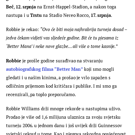
Beč
, 
12. srpnja
 na Ernst-Happel-Stadion, a nakon toga 
nastupa i u 
Trstu
 na Stadio Nereo Rocco, 
17. srpnja
.
Robbie je rekao: 
“Ovo će biti moja najhrabrija turneja dosad – 
jedva čekam vidjeti vas sljedeće godine. Bit će tu pjesama iz 
‘Better Mana’ i neke nove glazbe… ali više o tome kasnije.”
Robbie
 je prošle godine surađivao na stvaranju 
autobiografskog filma “Better Man”
koji smo mogli 
gledati i u našim kinima, a prošao je vrlo zapažen s 
odličnim prijemom kod kritičara i publike. I mi smo ga 
recenzirali, pa toplo preporučamo.
Robbie Williams drži mnoge rekorde u nastupima uživo. 
Prodao je više od 1,6 milijuna ulaznica za svoju svjetsku 
turneju 2006. u jednom danu i još uvijek drži Guinnessov 
svjetski rekord u tome. Kao i njegova rekordna posjećenost 