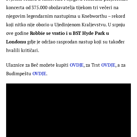
koncerta od 375.000 obožavatelja tijekom tri večeri na 
njegovim legendarnim nastupima u Knebworthu – rekord 
koji nitko nije oborio u Ujedinjenom Kraljevstvu. U srpnju 
ove godine 
Robbie se vratio i u BST Hyde Park u 
Londonu
 gdje je održao rasprodan nastup koji su također 
hvalili kritičari.
Ulaznice za Beč možete kupiti 
OVDJE
, za Trst 
OVDJE
, a za 
Budimpeštu 
OVDJE
.