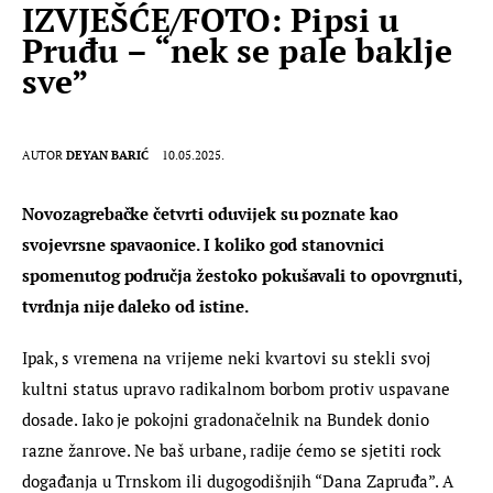
IZVJEŠĆE/FOTO: Pipsi u
Pruđu – “nek se pale baklje
sve”
AUTOR
DEYAN BARIĆ
10.05.2025.
Novozagrebačke četvrti oduvijek su poznate kao 
svojevrsne spavaonice. I koliko god stanovnici 
spomenutog područja žestoko pokušavali to opovrgnuti, 
tvrdnja nije daleko od istine.
Ipak, s vremena na vrijeme neki kvartovi su stekli svoj 
kultni status upravo radikalnom borbom protiv uspavane 
dosade. Iako je pokojni gradonačelnik na Bundek donio 
razne žanrove. Ne baš urbane, radije ćemo se sjetiti rock 
događanja u Trnskom ili dugogodišnjih “Dana Zapruđa”. A 