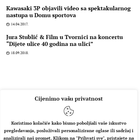
Kawasaki 3P objavili video sa spektakularnog
nastupa u Domu sportova
14.04.2017.
Jura Stublić & Film u Tvornici na koncertu
“Dijete ulice 40 godina na ulici”
18.09.2018.
Cijenimo vašu privatnost
Koristimo kolačiće kako bismo poboljšali vaše iskustvo
pregledavanja, posluživali personalizirane oglase ili sadržaj i
O NAMA
IMPRESSUM
UVJETI KORIŠTENJA
analizirali naš promet. Klikom na "Prihvati sve", pristajete na