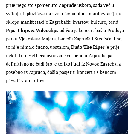
prije nego što spomenuto 
Zapruđe
 uskoro, sada već u 
svibnju, isplovljava na svoju javnu blues manifestaciju, u 
sklopu manifestacije Zagrebački kvartovi kulture, bend 
Pips, Chips & Videoclips
 održao je koncert baš u Pruđu, u 
parku Vjekoslava Majera, između Zapruđa i Središća. I ne, 
to nije nimalo čudno, uostalom, 
Dudo The Riper
 je prije 
nekih tri desetljeća osnovao svoj bend u Zapruđu, pa 
definitivno ne čudi što je toliko ljudi iz Novog Zagreba, a 
posebno iz Zapruđa, došlo posjetiti koncert i s bendom 
pjevati stare hitove.