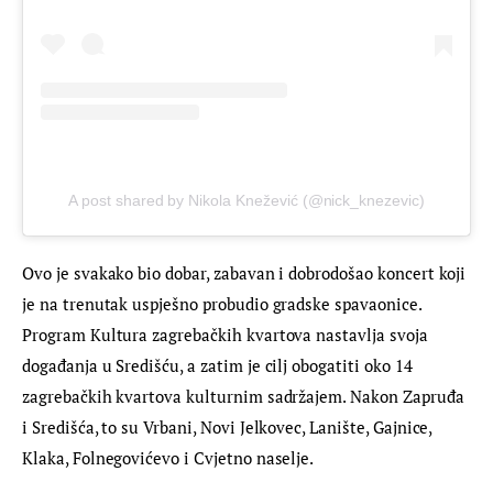
A post shared by Nikola Knežević (@nick_knezevic)
Ovo je svakako bio dobar, zabavan i dobrodošao koncert koji 
je na trenutak uspješno probudio gradske spavaonice. 
Program Kultura zagrebačkih kvartova nastavlja svoja 
događanja u Središću, a zatim je cilj obogatiti oko 14 
zagrebačkih kvartova kulturnim sadržajem. Nakon Zapruđa 
i Središća, to su Vrbani, Novi Jelkovec, Lanište, Gajnice, 
Klaka, Folnegovićevo i Cvjetno naselje.