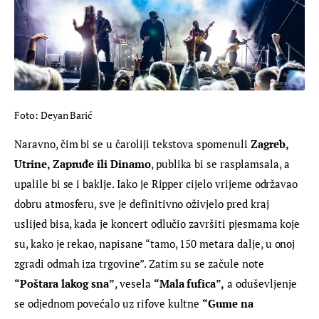
Foto: Deyan Barić
Naravno, čim bi se u čaroliji tekstova spomenuli 
Zagreb, 
Utrine, Zapruđe ili Dinamo
, publika bi se rasplamsala, a 
upalile bi se i baklje. Iako je Ripper cijelo vrijeme održavao 
dobru atmosferu, sve je definitivno oživjelo pred kraj 
uslijed bisa, kada je koncert odlučio završiti pjesmama koje 
su, kako je rekao, napisane “tamo, 150 metara dalje, u onoj 
zgradi odmah iza trgovine”. Zatim su se začule note 
“Poštara lakog sna”
, vesela 
“Mala fufica”,
 a oduševljenje 
se odjednom povećalo uz rifove kultne 
“Gume na 