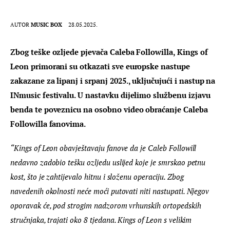
AUTOR
MUSIC BOX
28.05.2025.
Zbog teške ozljede pjevača Caleba Followilla, Kings of 
Leon primorani su otkazati sve europske nastupe 
zakazane za lipanj i srpanj 2025., uključujući i nastup na 
INmusic festivalu. U nastavku dijelimo službenu izjavu 
benda te poveznicu na osobno video obraćanje Caleba 
Followilla fanovima.
“Kings of Leon obavještavaju fanove da je Caleb Followill 
nedavno zadobio tešku ozljedu uslijed koje je smrskao petnu 
kost, što je zahtijevalo hitnu i složenu operaciju. Zbog 
navedenih okolnosti neće moći putovati niti nastupati. Njegov 
oporavak će, pod strogim nadzorom vrhunskih ortopedskih 
stručnjaka, trajati oko 8 tjedana. 
Kings of Leon s velikim 