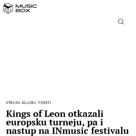
NASLOVNICA
DOMAĆA GLAZBA
STRANA GLAZBA
FILM
STRANA GLAZBA
VIJESTI
MUSIC BOX
Kings of Leon otkazali
europsku turneju, pa i
nastup na INmusic festivalu