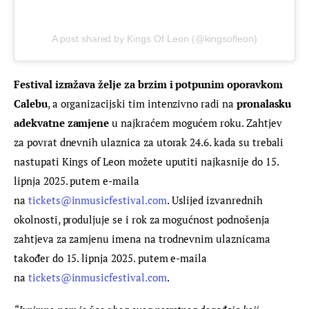
A post shared by Kings Of Leon (@kingsofleon)
Festival izražava želje za brzim i potpunim oporavkom 
Calebu
, a organizacijski tim intenzivno radi na 
pronalasku 
adekvatne zamjene
 u najkraćem mogućem roku. Zahtjev 
za povrat dnevnih ulaznica za utorak 24.6. kada su trebali 
nastupati Kings of Leon možete uputiti najkasnije do 15. 
lipnja 2025. putem e-maila 
na 
tickets@inmusicfestival.com
. Uslijed izvanrednih 
okolnosti, produljuje se i rok za mogućnost podnošenja 
zahtjeva za zamjenu imena na trodnevnim ulaznicama 
također do 15. lipnja 2025. putem e-maila 
na 
tickets@inmusicfestival.com
.