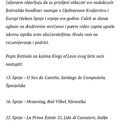
žaljenjem objavljuju da su prisiljeni otkazati sve nadolazeće 
festivalske headliner nastupe u Ujedinjenom Kraljevstvu i 
Europi tijekom lipnja i srpnja ove godine. 
Caleb se danas 
oglasio na društvenim mrežama i putem video zapisa uputio 
iskrenu ispriku svim obožavateljima. Hvala vam na 
razumijevanju i podršci.
Popis festivala na kojima Kings of Leon ovog ljeta neće 
nastupiti:
13. lipnja – O Son do Camiño, Santiago de Compostela, 
Španjolska
16. lipnja – Hessentag, Bad Vilbel, Njemačka
22. lipnja – La Prima Estate 25, Lido di Camaiore, Italija