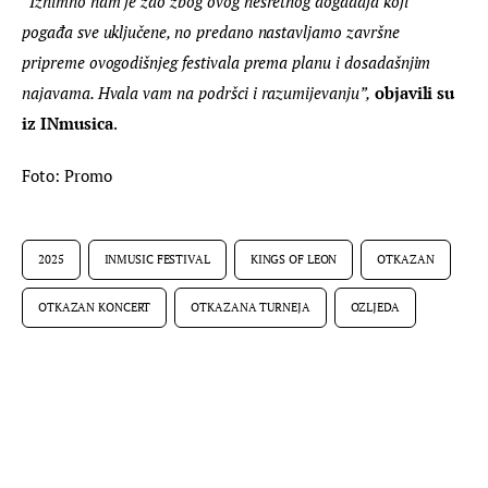
“Iznimno nam je žao zbog ovog nesretnog događaja koji 
pogađa sve uključene, no predano nastavljamo završne 
pripreme ovogodišnjeg festivala prema planu i dosadašnjim 
najavama. Hvala vam na podršci i razumijevanju”,
 objavili su 
iz INmusica
.
Foto: Promo
2025
INMUSIC FESTIVAL
KINGS OF LEON
OTKAZAN
OTKAZAN KONCERT
OTKAZANA TURNEJA
OZLJEDA