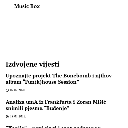
Music Box
Izdvojene vijesti
Upoznajte projekt The Bonebomb i njihov
album “Fun(k)house Session”
07.02.2020.
Analiza umA iz Frankfurta i Zoran Mišić
snimili pjesmu “Buđenje”
19.01.2017.
“Kapija” – novi singl i spot nadarenog