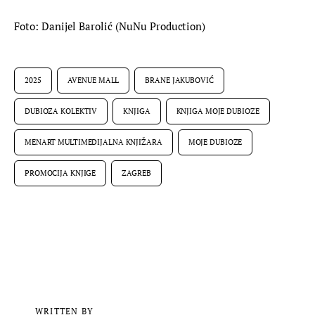
Foto: Danijel Barolić (NuNu Production)
2025
AVENUE MALL
BRANE JAKUBOVIĆ
DUBIOZA KOLEKTIV
KNJIGA
KNJIGA MOJE DUBIOZE
MENART MULTIMEDIJALNA KNJIŽARA
MOJE DUBIOZE
PROMOCIJA KNJIGE
ZAGREB
WRITTEN BY