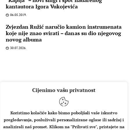
kantautora Igora Vukojevića
06.05.2019.
Zvjezdan Ružić naručio kamion instrumenata
koje nije znao svirati – danas su dio njegovog
novog albuma
30.07.2026.
Cijenimo vašu privatnost
Koristimo kolačiće kako bismo poboljšali vaše iskustvo
pregledavanja, posluživali personalizirane oglase ili sadržaj i
O NAMA
IMPRESSUM
UVJETI KORIŠTENJA
analizirali naš promet. Klikom na "Prihvati sve", pristajete na