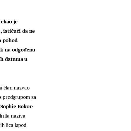
rekao je 
ističući da ne 
n pohod 
ak na odgođenu 
jih datuma u 
ni član nazvao 
a s predgrupom za 
 
Sophie Bokor-
rilla naziva 
h lica ispod 