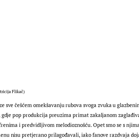
icija Flikač)
ze sve češćem omekšavanju rubova svoga zvuka u glazbeni
a, gdje pop produkcija preuzima primat zakaljanom zaglađiva
renima i predvidljivom melodioznošću. Opet smo se s njima 
enu nisu pretjerano prilagođavali, iako fanove razdvaja do