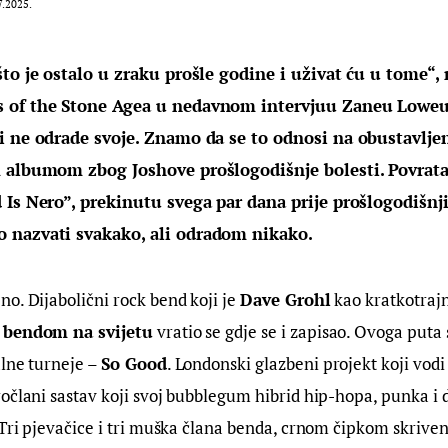
7.2025.
to je ostalo u zraku prošle godine i uživat ću u tome“, 
of the Stone Agea u nedavnom intervjuu Zaneu Loweu, 
i ne odrade svoje. Znamo da se to odnosi na obustavlje
 albumom zbog Joshove prošlogodišnje bolesti. Povrat
 Is Nero”, prekinutu svega par dana prije prošlogodišn
 nazvati svakako, ali odradom nikako.
o. Dijabolični rock bend koji je 
Dave Grohl
 kao kratkotraj
 bendom na svijetu
 vratio se gdje se i zapisao. Ovoga put
lne turneje – 
So Good
. Londonski glazbeni projekt koji vodi
eročlani sastav koji svoj bubblegum hibrid hip-hopa, punka i d
 Tri pjevačice i tri muška člana benda, crnom čipkom skriveni