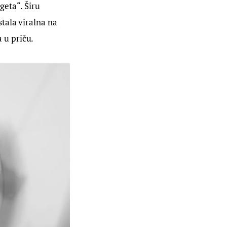
geta“. Širu 
tala viralna na 
 u priču.