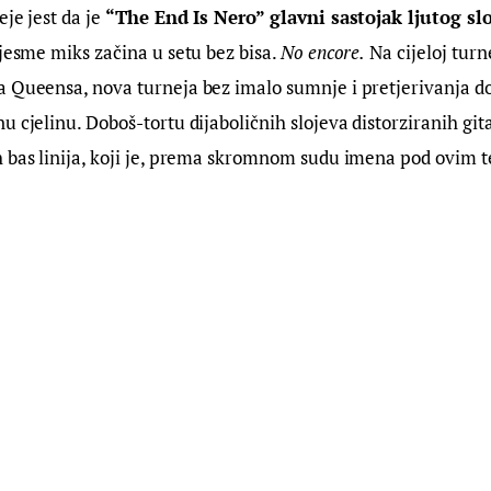
je jest da je 
“The End Is Nero” glavni sastojak ljutog sl
pjesme miks začina u setu bez bisa. 
No encore.
 Na cijeloj turn
a Queensa, nova turneja bez imalo sumnje i pretjerivanja do
u cjelinu. Doboš-tortu dijaboličnih slojeva distorziranih git
 bas linija, koji je, prema skromnom sudu imena pod ovim t