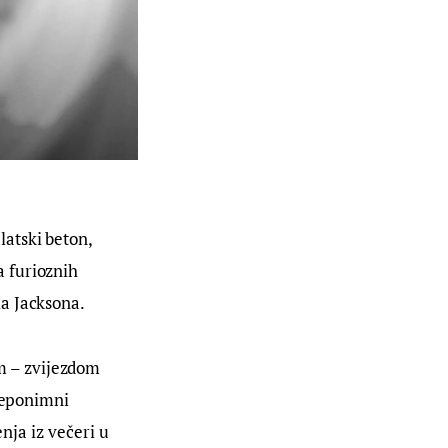
atski beton, 
 furioznih 
la Jacksona.
 – zvijezdom 
 eponimni 
nja iz večeri u 