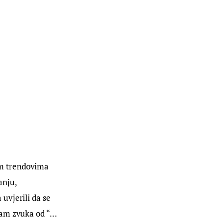
m trendovima 
nju, 
uvjerili da se 
jam zvuka od “…