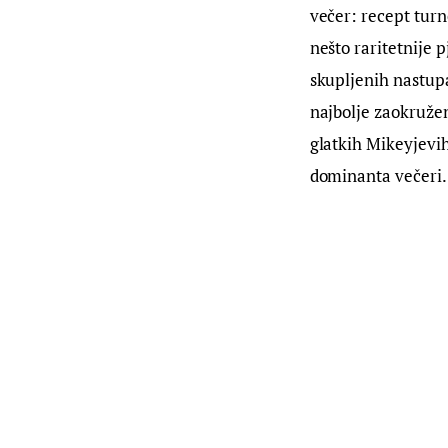
večer: recept turne
nešto raritetnije 
skupljenih nastup
najbolje zaokružen
glatkih Mikeyjevih
dominanta večeri.