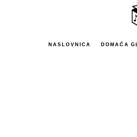
NASLOVNICA
DOMAĆA GLAZBA
STRANA GLAZBA
NASLOVNICA
DOMAĆA G
FILM
MUSIC BOX