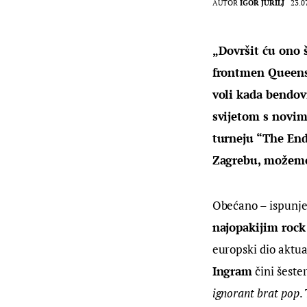
AUTOR
IGOR JURILJ
23.0
„Dovršit ću ono š
frontmen Queens 
voli kada bendov
svijetom s novim
turneju “The End
Zagrebu, možemo
Obećano – ispunjen
najopakijim rock
europski dio aktua
Ingram
 čini šest
ignorant brat pop
.