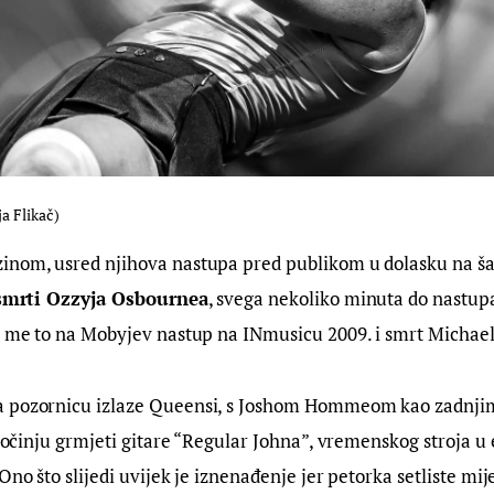
a Flikač)
inom, usred njihova nastupa pred publikom u dolasku na šal
o smrti Ozzyja Osbournea
, svega nekoliko minuta do nastupa
lo me to na Mobyjev nastup na INmusicu 2009. i smrt Michae
 pozornicu izlaze Queensi, s Joshom Hommeom kao zadnjim
i počinju grmjeti gitare “Regular Johna”, vremenskog stroja u
Ono što slijedi uvijek je iznenađenje jer petorka setliste mije