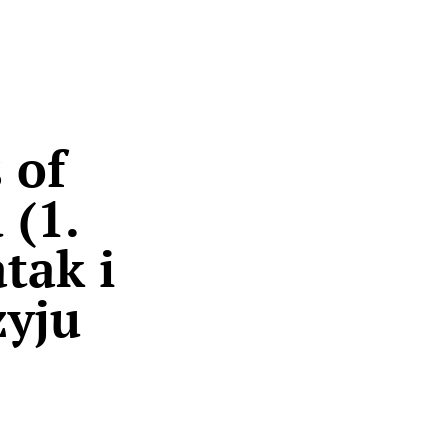
 of
 (1.
tak i
zyju