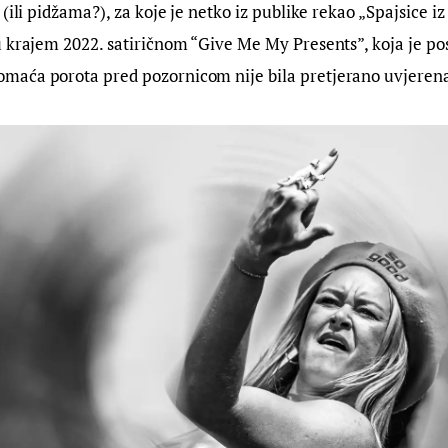
(ili pidžama?), za koje je netko iz publike rekao „Spajsice iz 
 krajem 2022. satiričnom “Give Me My Presents”, koja je pos
aća porota pred pozornicom nije bila pretjerano uvjerena