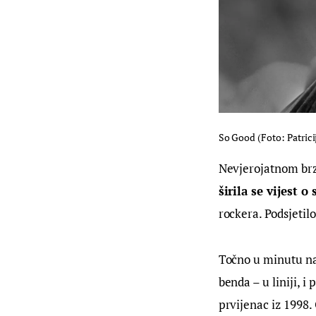
So Good (Foto: Patricij
Nevjerojatnom brz
širila se vijest 
rockera. Podsjeti
Točno u minutu na
benda – u liniji, 
prvijenac iz 1998. 