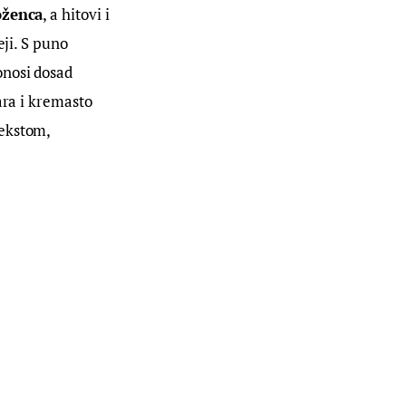
oženca
, a hitovi i 
eji. S puno 
nosi dosad 
ara i kremasto 
ekstom, 