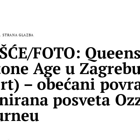
A
STRANA GLAZBA
ŠĆE/FOTO: Queens
tone Age u Zagrebu
rt) – obećani povra
nirana posveta Oz
urneu