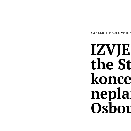
KONCERTI
NASLOVNIC
IZVJE
the S
konce
nepla
Osbo