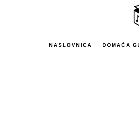
NASLOVNICA
DOMAĆA GLAZBA
STRANA GLAZBA
NASLOVNICA
DOMAĆA G
FILM
MUSIC BOX