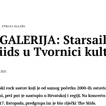
A
STRANA GLAZBA
ALERIJA: Starsail
iids u Tvornici kul
.2025.
nski rock sastav koji je od samog početka 2000-ih ostavio
i, prvi put je nastupio u Hrvatskoj i regiji. Na koncertu
17. listopada, predgrupa im je bio riječki The Siids.