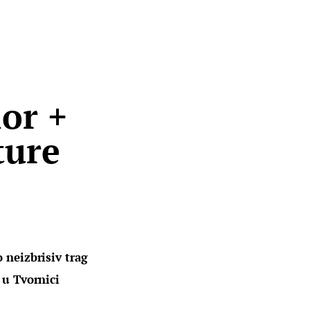
or +
ture
 neizbrisiv trag 
 u Tvornici 