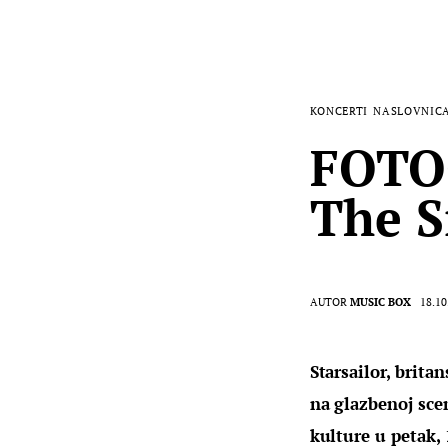
KONCERTI
NASLOVNIC
FOTOG
The S
AUTOR
MUSIC BOX
18.10
Starsailor, brita
na glazbenoj scen
kulture u petak, 