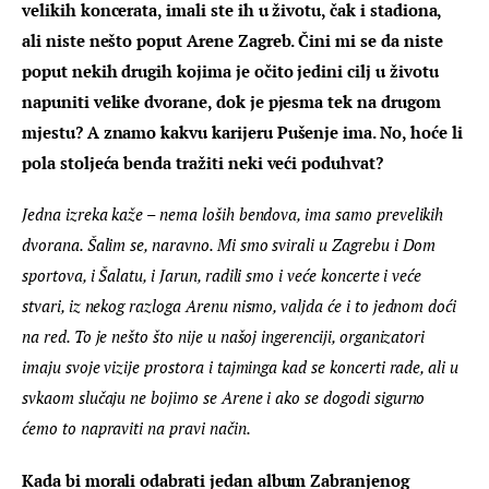
velikih koncerata, imali ste ih u životu, čak i stadiona, 
ali niste nešto poput Arene Zagreb. Čini mi se da niste 
poput nekih drugih kojima je očito jedini cilj u životu 
napuniti velike dvorane, dok je pjesma tek na drugom 
mjestu? A znamo kakvu karijeru Pušenje ima. No, hoće li 
pola stoljeća benda tražiti neki veći poduhvat?
Jedna izreka kaže – nema loših bendova, ima samo prevelikih 
dvorana. Šalim se, naravno. Mi smo svirali u Zagrebu i Dom 
sportova, i Šalatu, i Jarun, radili smo i veće koncerte i veće 
stvari, iz nekog razloga Arenu nismo, valjda će i to jednom doći 
na red. To je nešto što nije u našoj ingerenciji, organizatori 
imaju svoje vizije prostora i tajminga kad se koncerti rade, ali u 
svkaom slučaju ne bojimo se Arene i ako se dogodi sigurno 
ćemo to napraviti na pravi način.
Kada bi morali odabrati jedan album Zabranjenog 