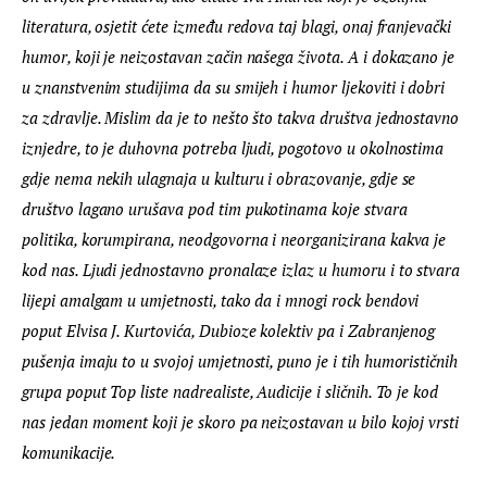
literatura, osjetit ćete između redova taj blagi, onaj franjevački 
humor, koji je neizostavan začin našega života. A i dokazano je 
u znanstvenim studijima da su smijeh i humor ljekoviti i dobri 
za zdravlje. Mislim da je to nešto što takva društva jednostavno 
iznjedre, to je duhovna potreba ljudi, pogotovo u okolnostima 
gdje nema nekih ulagnaja u kulturu i obrazovanje, gdje se 
društvo lagano urušava pod tim pukotinama koje stvara 
politika, korumpirana, neodgovorna i neorganizirana kakva je 
kod nas. Ljudi jednostavno pronalaze izlaz u humoru i to stvara 
lijepi amalgam u umjetnosti, tako da i mnogi rock bendovi 
poput Elvisa J. Kurtovića, Dubioze kolektiv pa i Zabranjenog 
pušenja imaju to u svojoj umjetnosti, puno je i tih humorističnih 
grupa poput Top liste nadrealiste, Audicije i sličnih. To je kod 
nas jedan moment koji je skoro pa neizostavan u bilo kojoj vrsti 
komunikacije.