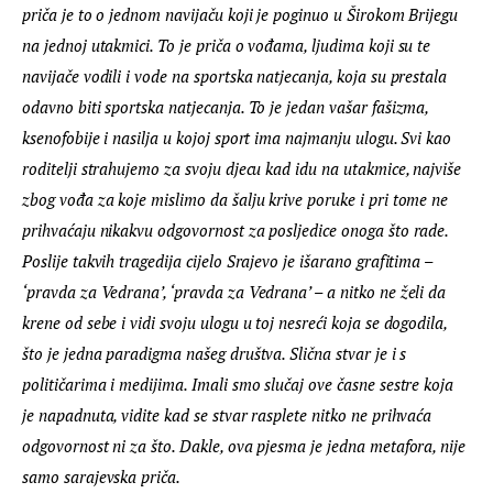
priča je to o jednom navijaču koji je poginuo u Širokom Brijegu 
na jednoj utakmici. To je priča o vođama, ljudima koji su te 
navijače vodili i vode na sportska natjecanja, koja su prestala 
odavno biti sportska natjecanja. To je jedan vašar fašizma, 
ksenofobije i nasilja u kojoj sport ima najmanju ulogu. Svi kao 
roditelji strahujemo za svoju djecu kad idu na utakmice, najviše 
zbog vođa za koje mislimo da šalju krive poruke i pri tome ne 
prihvaćaju nikakvu odgovornost za posljedice onoga što rade. 
Poslije takvih tragedija cijelo Srajevo je išarano grafitima – 
‘pravda za Vedrana’, ‘pravda za Vedrana’ – a nitko ne želi da 
krene od sebe i vidi svoju ulogu u toj nesreći koja se dogodila, 
što je jedna paradigma našeg društva. Slična stvar je i s 
političarima i medijima. Imali smo slučaj ove časne sestre koja 
je napadnuta, vidite kad se stvar rasplete nitko ne prihvaća 
odgovornost ni za što. Dakle, ova pjesma je jedna metafora, nije 
samo sarajevska priča.