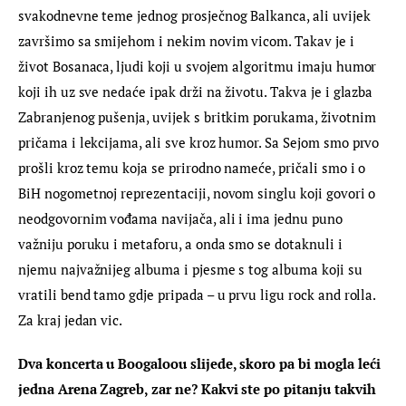
svakodnevne teme jednog prosječnog Balkanca, ali uvijek 
završimo sa smijehom i nekim novim vicom. Takav je i 
život Bosanaca, ljudi koji u svojem algoritmu imaju humor 
koji ih uz sve nedaće ipak drži na životu. Takva je i glazba 
Zabranjenog pušenja, uvijek s britkim porukama, životnim 
pričama i lekcijama, ali sve kroz humor. Sa Sejom smo prvo 
prošli kroz temu koja se prirodno nameće, pričali smo i o 
BiH nogometnoj reprezentaciji, novom singlu koji govori o 
neodgovornim vođama navijača, ali i ima jednu puno 
važniju poruku i metaforu, a onda smo se dotaknuli i 
njemu najvažnijeg albuma i pjesme s tog albuma koji su 
vratili bend tamo gdje pripada – u prvu ligu rock and rolla. 
Za kraj jedan vic.
Dva koncerta u Boogaloou slijede, skoro pa bi mogla leći 
jedna Arena Zagreb, zar ne? Kakvi ste po pitanju takvih 