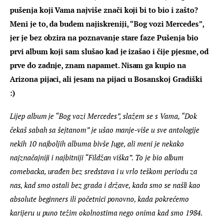
pušenja koji Vama najviše znači koji bi to bio i zašto? 
Meni je to, da budem najiskreniji, “Bog vozi Mercedes”, 
jer je bez obzira na poznavanje stare faze Pušenja bio 
prvi album koji sam slušao kad je izašao i čije pjesme, od 
prve do zadnje, znam napamet. Nisam ga kupio na 
Arizona pijaci, ali jesam na pijaci u Bosanskoj Gradiški 
:) 
Lijep album je “Bog vozi Mercedes”, slažem se s Vama, “Dok 
čekaš sabah sa šejtanom” je ušao manje-više u sve antologije 
nekih 10 najboljih albuma bivše Juge, ali meni je nekako 
najznačajniji i najbitniji “Fildžan viška”. To je bio album 
comebacka, urađen bez sredstava i u vrlo teškom periodu za 
nas, kad smo ostali bez grada i države, kada smo se našli kao 
absolute beginners ili početnici ponovno, kada pokrećemo 
karijeru u puno težim okolnostima nego onima kad smo 1984. 