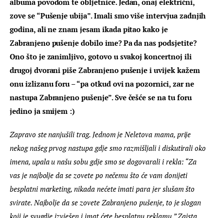
albuma povodom te obljetnice. Jedan, onaj električni, 
zove se “Pušenje ubija”. Imali smo više intervjua zadnjih 
godina, ali ne znam jesam ikada pitao kako je 
Zabranjeno pušenje dobilo ime? Pa da nas podsjetite? 
Ono što je zanimljivo, gotovo u svakoj koncertnoj ili 
drugoj dvorani piše Zabranjeno pušenje i uvijek kažem 
onu izlizanu foru – “pa otkud ovi na pozornici, zar ne 
nastupa Zabranjeno pušenje”. Sve češće se na tu foru 
jedino ja smijem :) 
Zapravo ste nanjušili trag. Jednom je Neletova mama, prije 
nekog našeg prvog nastupa gdje smo razmišljali i diskutirali oko 
imena, upala u našu sobu gdje smo se dogovarali i rekla: “Za 
vas je najbolje da se zovete po nečemu što će vam donijeti 
besplatni marketing, nikada nećete imati para jer slušam što 
svirate. Najbolje da se zovete Zabranjeno pušenje, to je slogan 
koji je svugdje izvješen i imat ćete besplatnu reklamu.” Zaista 