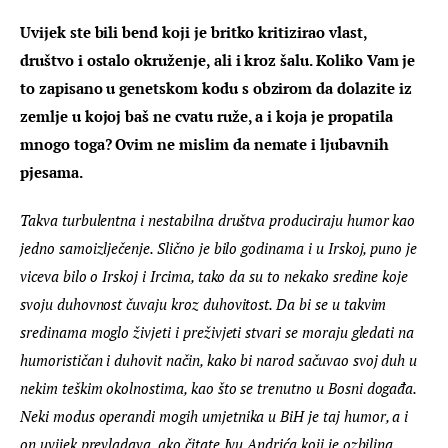
Uvijek ste bili bend koji je britko kritizirao vlast, 
društvo i ostalo okruženje, ali i kroz šalu. Koliko Vam je 
to zapisano u genetskom kodu s obzirom da dolazite iz 
zemlje u kojoj baš ne cvatu ruže, a i koja je propatila 
mnogo toga? Ovim ne mislim da nemate i ljubavnih 
pjesama.
Takva turbulentna i nestabilna društva produciraju humor kao 
jedno samoizlječenje. Slično je bilo godinama i u Irskoj, puno je 
viceva bilo o Irskoj i Ircima, tako da su to nekako sredine koje 
svoju duhovnost čuvaju kroz duhovitost. Da bi se u takvim 
sredinama moglo živjeti i preživjeti stvari se moraju gledati na 
humorističan i duhovit način, kako bi narod sačuvao svoj duh u 
nekim teškim okolnostima, kao što se trenutno u Bosni događa. 
Neki modus operandi mogih umjetnika u BiH je taj humor, a i 
on uvijek prevladava, ako čitate Ivu Andrića koji je ozbiljna 