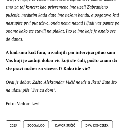
smo za taj koncert kao privremeno ime uzeli Zabranjeno 
pušenje, međutim kada date ime nekom bendu, a pogotovo kad 
nastupite prvi put uživo, onda nema nazad i ljudi vas pamte po 
onome kako ste stavili na plakat. I to je ime koje je ostalo sve 
do danas.  
A kad smo kod fora, u zadnjih par intervjua pitao sam 
Vas koji je zadnji dobar vic koji ste čuli, pošto znam da 
ste pravi maher za viceve. I? Kako ide vic?
Ovaj je dobar. Zašto Aleksandar Vučić ne ide u Ikeu? Zato što 
na ulazu piše “Sve za dom”. 
Foto: Vedran Levi
2025
BOOGALOO
DAVOR SUČIĆ
DVA KONCERTA