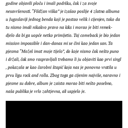
godine objavili ploču i imali podršku, čak i za svoje 
nesavršenosti. “Fildžan viška” je izašao poslije 4 zlatna albuma 
u Jugoslaviji jednog benda koji je postao velik i cijenjen, tako da 
tu nismo imali nikakvo pravo na kiks i morao je biti remek-
djelo
da bi ga uopće netko primijetio. Taj comeback je bio jedan 
mission impossible i dan-danas mi se čini kao jedan san. Ta 
pjesma “Možeš imat moje tijelo”, do koje nismo čak nešto puno 
i držali, čak smo raspravljali trebamo li ju objaviti kao prvi singl 
, pokazala se kao čarobni štapić koja nas je ponovno vratila u 
prvu ligu rock and rolla. Zbog toga ga cijenim najviše, naravno i 
pjesme su dobre, album je zaista morao biti nešto posebno, 
naša publika je vrlo zahtjevna, ali uspjelo je.