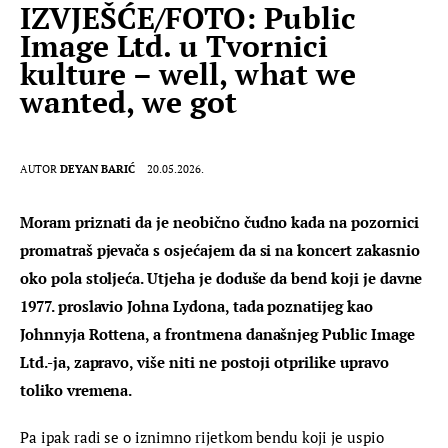
IZVJEŠĆE/FOTO: Public
Image Ltd. u Tvornici
kulture – well, what we
wanted, we got
AUTOR
DEYAN BARIĆ
20.05.2026.
Moram priznati da je neobično čudno kada na pozornici 
promatraš pjevača s osjećajem da si na koncert zakasnio 
oko pola stoljeća. Utjeha je doduše da bend koji je davne 
1977. proslavio Johna Lydona, tada poznatijeg kao 
Johnnyja Rottena, a frontmena današnjeg Public Image 
Ltd.-ja, zapravo, više niti ne postoji otprilike upravo 
toliko vremena.
Pa ipak radi se o iznimno rijetkom bendu koji je uspio 