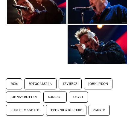
2026
FOTOGALERIJA
IZVJEŠĆE
JOHN LYDON
JOHNNY ROTTEN
KONCERT
OSVRT
PUBLIC IMAGE LTD
TVORNICA KULTURE
ZAGREB