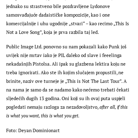
jednako su strastveno bile pozdravljene Lydonove 
samosvađajuće dadaističke kompozicije, kao i one 
komercijalnije i uhu ugodnije „stvari“ – kao recimo „This Is 
Not a Love Song”, koja je prva razbila taj led.
Public Image Ltd. ponovno su nam pokazali kako Punk još 
uvijek nije mrtav iako je PIL daleko od slave i feeelinga 
nekadašnjih Pistolsa. Ali ipak su glazbena lektira koju ne 
treba ignorirati. Ako ste ih kojim slučajem propustili, ne 
brinite, naziv ove turneje je „This is Not The Last Tour”. A 
na nama je samo da se nadamo kako nećemo trebati čekati 
sljedećih dugih 13 godina. Oni koji su ih ovaj puta uspjeli 
pogledati nemaju razloga za nezadovoljstvo, 
after all, if this 
is what you want, this is what you get.
Foto: Deyan Dominionart