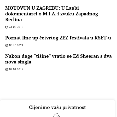
MOTOVUN U ZAGREBU: U Laubi
dokumentarci o M.I.A. i zvuku Zapadnog
Berlina
31.08.2018.
Poznat line up četvrtog ZEZ festivala u KSET-u
03.10.2021.
Nakon duge “tišine” vratio se Ed Sheeran s dva
nova singla
09.01.2017.
Cijenimo vašu privatnost