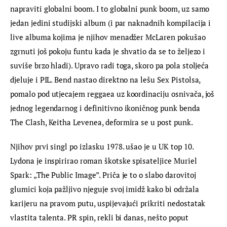
napraviti globalni boom. I to globalni punk boom, uz samo 
jedan jedini studijski album (i par naknadnih kompilacija i 
live albuma kojima je njihov menadžer McLaren pokušao 
zgrnuti još pokoju funtu kada je shvatio da se to željezo i 
suviše brzo hladi). Upravo radi toga, skoro pa pola stoljeća 
djeluje i PIL. Bend nastao direktno na lešu Sex Pistolsa, 
pomalo pod utjecajem reggaea uz koordinaciju osnivača, još 
jednog legendarnog i definitivno ikoničnog punk benda 
The Clash, Keitha Levenea, deformira se u post punk.
Njihov prvi singl po izlasku 1978. ušao je u UK top 10. 
Lydona je inspirirao roman škotske spisateljice Muriel 
Spark: „The Public Image”. Priča je to o slabo darovitoj 
glumici koja pažljivo njeguje svoj imidž kako bi održala 
karijeru na pravom putu, uspijevajući prikriti nedostatak 
vlastita talenta. PR spin, rekli bi danas, nešto poput 