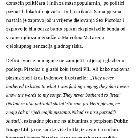
domaćih političara i inih za mase popularnih,  po politici 
poznatih lokalnih pjevača i inih narikača. Sama pjesma 
nastala je zapravo još u vrijeme djelovanja Sex Pistolsa i 
zapravo je bila odraz bunta spram eksploatacije benda od 
strane njihova menadžera Malcolma McLarena i 
cjelokupnog, senzacija gladnog tiska.
Definitivno je nemoguće ne zamijetiti utjecaj i glazbenu 
podlogu Pistolsa u glazbi koju izvodi PIL. Ali kako naslovna 
pjesma zbori kroz Lydonove frustracije:  „
They never 
bothered to listen to what I was fucking singing, they don’t even 
know the words to my songs. They never bothered to listen
“ 
(
Nikad se nisu potrudili slušati što sam prokleto pjevao, ne 
znaju čak ni riječi mojih pjesama. Nikad se nisu potrudili 
slušati
.), naknadne pjesme na albumima s potpisom 
Public 
Image Ltd.-ja 
ne sadrže više britki, izravan i ironičan 