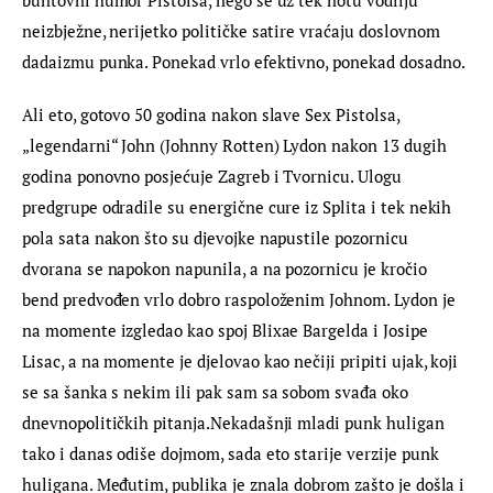
buntovni humor Pistolsa, nego se uz tek notu vodilju 
neizbježne, nerijetko političke satire vraćaju doslovnom 
dadaizmu punka. Ponekad vrlo efektivno, ponekad dosadno.
Ali eto, gotovo 50 godina nakon slave Sex Pistolsa, 
„legendarni“ John (Johnny Rotten) Lydon nakon 13 dugih 
godina ponovno posjećuje Zagreb i Tvornicu. Ulogu 
predgrupe odradile su energične cure iz Splita i tek nekih 
pola sata nakon što su djevojke napustile pozornicu 
dvorana se napokon napunila, a na pozornicu je kročio 
bend predvođen vrlo dobro raspoloženim Johnom. Lydon je 
na momente izgledao kao spoj Blixae Bargelda i Josipe 
Lisac, a na momente je djelovao kao nečiji pripiti ujak, koji 
se sa šanka s nekim ili pak sam sa sobom svađa oko 
dnevnopolitičkih pitanja.Nekadašnji mladi punk huligan 
tako i danas odiše dojmom, sada eto starije verzije punk 
huligana. Međutim, publika je znala dobrom zašto je došla i 