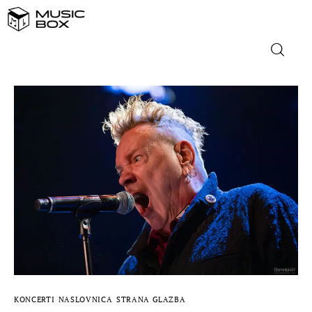
NASLOVNICA
DOMAĆA GLAZBA
STRANA GLAZBA
FILM
MUSIC BOX
KONCERTI
NASLOVNICA
STRANA GLAZBA