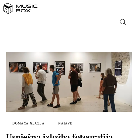
NASLOVNICA
DOMAĆA GLAZBA
STRANA GLAZBA
FILM
MUSIC BOX
DOMAĆA GLAZBA
NAJAVE
Uspješna izložba fotografija