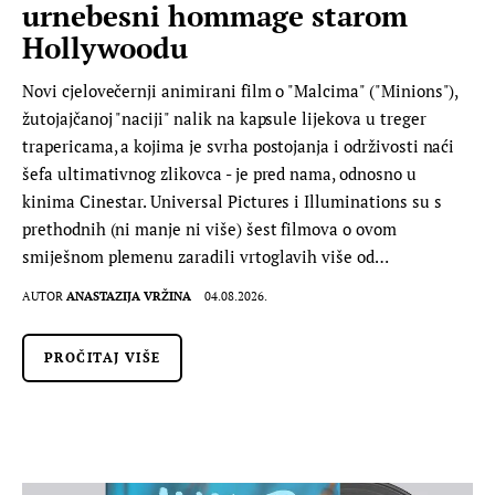
urnebesni hommage starom
Hollywoodu
Novi cjelovečernji animirani film o "Malcima" ("Minions"),
žutojajčanoj "naciji" nalik na kapsule lijekova u treger
trapericama, a kojima je svrha postojanja i održivosti naći
šefa ultimativnog zlikovca - je pred nama, odnosno u
kinima Cinestar. Universal Pictures i Illuminations su s
prethodnih (ni manje ni više) šest filmova o ovom
smiješnom plemenu zaradili vrtoglavih više od…
AUTOR
ANASTAZIJA VRŽINA
04.08.2026.
PROČITAJ VIŠE