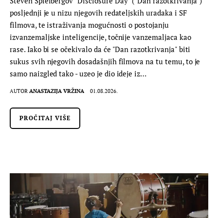
Steven Spielbergov "Disclosure Day" ("Dan razotkrivanja")
posljednji je u nizu njegovih redateljskih uradaka i SF
filmova, te istraživanja mogućnosti o postojanju
izvanzemaljske inteligencije, točnije vanzemaljaca kao
rase. Iako bi se očekivalo da će "Dan razotkrivanja" biti
sukus svih njegovih dosadašnjih filmova na tu temu, to je
samo naizgled tako - uzeo je dio ideje iz…
AUTOR
ANASTAZIJA VRŽINA
01.08.2026.
PROČITAJ VIŠE