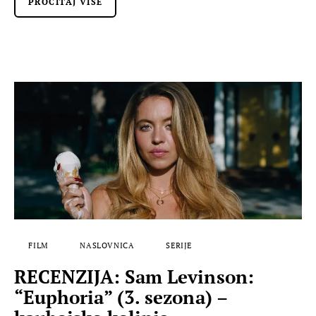
PROČITAJ VIŠE
FILM
NASLOVNICA
SERIJE
RECENZIJA: Sam Levinson:
“Euphoria” (3. sezona) –