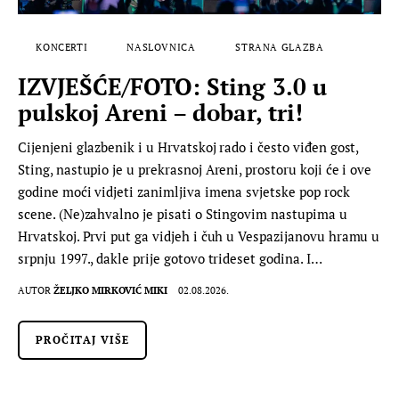
KONCERTI
NASLOVNICA
STRANA GLAZBA
IZVJEŠĆE/FOTO: Sting 3.0 u
pulskoj Areni – dobar, tri!
Cijenjeni glazbenik i u Hrvatskoj rado i često viđen gost,
Sting, nastupio je u prekrasnoj Areni, prostoru koji će i ove
godine moći vidjeti zanimljiva imena svjetske pop rock
scene. (Ne)zahvalno je pisati o Stingovim nastupima u
Hrvatskoj. Prvi put ga vidjeh i čuh u Vespazijanovu hramu u
srpnju 1997., dakle prije gotovo trideset godina. I…
AUTOR
ŽELJKO MIRKOVIĆ MIKI
02.08.2026.
PROČITAJ VIŠE