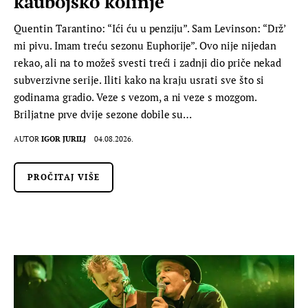
kaubojsko kolinje
Quentin Tarantino: “Ići ću u penziju”. Sam Levinson: “Drž’
mi pivu. Imam treću sezonu Euphorije”. Ovo nije nijedan
rekao, ali na to možeš svesti treći i zadnji dio priče nekad
subverzivne serije. Iliti kako na kraju usrati sve što si
godinama gradio. Veze s vezom, a ni veze s mozgom.
Briljatne prve dvije sezone dobile su…
AUTOR
IGOR JURILJ
04.08.2026.
PROČITAJ VIŠE