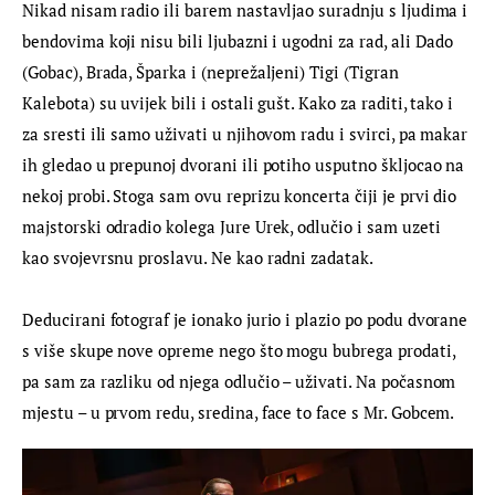
Nikad nisam radio ili barem nastavljao suradnju s ljudima i 
bendovima koji nisu bili ljubazni i ugodni za rad, ali Dado 
(Gobac), Brada, Šparka i (neprežaljeni) Tigi (Tigran 
Kalebota) su uvijek bili i ostali gušt. Kako za raditi, tako i 
za sresti ili samo uživati u njihovom radu i svirci, pa makar 
ih gledao u prepunoj dvorani ili potiho usputno škljocao na 
nekoj probi. Stoga sam ovu reprizu koncerta čiji je prvi dio 
majstorski odradio kolega Jure Urek, odlučio i sam uzeti 
kao svojevrsnu proslavu. Ne kao radni zadatak.
Deducirani fotograf je ionako jurio i plazio po podu dvorane 
s više skupe nove opreme nego što mogu bubrega prodati, 
pa sam za razliku od njega odlučio – uživati. Na počasnom 
mjestu – u prvom redu, sredina, face to face s Mr. Gobcem.