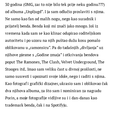
30 godina (OMG, zar to nije bilo tek prije neku godinu???) 
od albuma „Unpljugd“. I ja sam odlučio proslaviti s njima. 
Ne samo kao fan od malih nogu, nego kao suradnik i 
prijatelj benda. Benda koji mi znači jako mnogo. Još iz 
vremena kada sam se kao klinac odupirao roditeljskom 
autoritetu i po uzoru na njih puštao dužu kosu pomalo 
oblikovanu u „ramonsicu“. Pa do tadašnjih „divljanja“ uz 
njihove pjesme s „Godine zmaja“ i otkrivanja bendova 
poput The Ramones, The Clash, Velvet Underground, The 
Stooges itd.. Imao sam veliku čast u divnoj prošlosti, ne 
samo susresti i upoznati svoje idole, nego i raditi s njima. 
Kao fotograf i grafički dizajner, ukrasio sam i oblikovao čak 
dva njihova albuma, za što sam i nominiran za nagradu 
Porin, a moje fotografije vidljive su i i dan-danas kao 
trademark benda, čak i na Spotifyju.