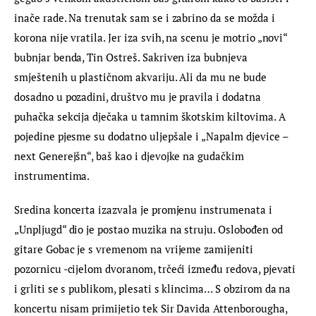
inače rade. Na trenutak sam se i zabrino da se možda i 
korona nije vratila. Jer iza svih, na scenu je motrio „novi“ 
bubnjar benda, Tin Ostreš. Sakriven iza bubnjeva 
smještenih u plastičnom akvariju. Ali da mu ne bude 
dosadno u pozadini, društvo mu je pravila i dodatna 
puhačka sekcija dječaka u tamnim škotskim kiltovima. A 
pojedine pjesme su dodatno uljepšale i „Napalm djevice – 
next Generejšn“, baš kao i djevojke na gudačkim 
instrumentima.
Sredina koncerta izazvala je promjenu instrumenata i 
„Unpljugd“ dio je postao muzika na struju. Oslobođen od 
gitare Gobac je s vremenom na vrijeme zamijeniti 
pozornicu -cijelom dvoranom, trčeći između redova, pjevati 
i grliti se s publikom, plesati s klincima… S obzirom da na 
koncertu nisam primijetio tek Sir Davida Attenborougha, 