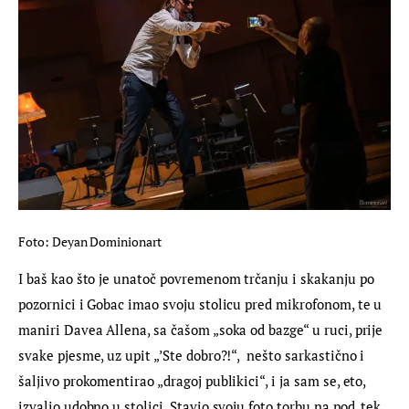
Foto: Deyan Dominionart
I baš kao što je unatoč povremenom trčanju i skakanju po 
pozornici i Gobac imao svoju stolicu pred mikrofonom, te u 
maniri Davea Allena, sa čašom „soka od bazge“ u ruci, prije 
svake pjesme, uz upit „’Ste dobro?!“,  nešto sarkastično i 
šaljivo prokomentirao „dragoj publikici“, i ja sam se, eto, 
izvalio udobno u stolici. Stavio svoju foto torbu na pod, tek 