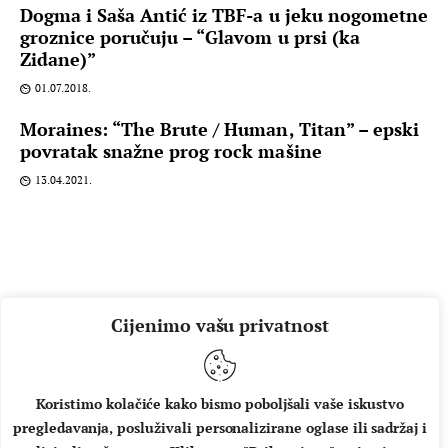
Dogma i Saša Antić iz TBF-a u jeku nogometne
groznice poručuju – “Glavom u prsi (ka
Zidane)”
01.07.2018.
Moraines: “The Brute / Human, Titan” – epski
povratak snažne prog rock mašine
13.04.2021.
Cijenimo vašu privatnost
Koristimo kolačiće kako bismo poboljšali vaše iskustvo
pregledavanja, posluživali personalizirane oglase ili sadržaj i
O NAMA
IMPRESSUM
UVJETI KORIŠTENJA