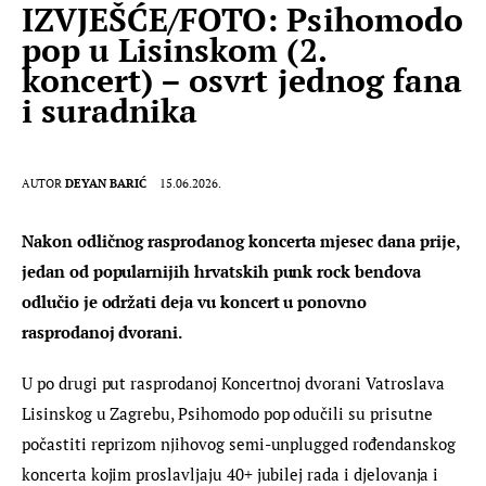
IZVJEŠĆE/FOTO: Psihomodo
pop u Lisinskom (2.
koncert) – osvrt jednog fana
i suradnika
AUTOR
DEYAN BARIĆ
15.06.2026.
Nakon odličnog rasprodanog koncerta mjesec dana prije, 
jedan od popularnijih hrvatskih punk rock bendova 
odlučio je održati deja vu koncert u ponovno 
rasprodanoj dvorani.
U po drugi put rasprodanoj Koncertnoj dvorani Vatroslava 
Lisinskog u Zagrebu, Psihomodo pop odučili su prisutne 
počastiti reprizom njihovog semi-unplugged rođendanskog 
koncerta kojim proslavljaju 40+ jubilej rada i djelovanja i 