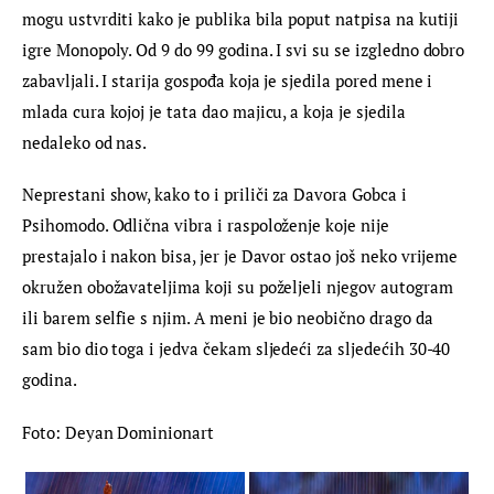
mogu ustvrditi kako je publika bila poput natpisa na kutiji 
igre Monopoly. Od 9 do 99 godina. I svi su se izgledno dobro 
zabavljali. I starija gospođa koja je sjedila pored mene i 
mlada cura kojoj je tata dao majicu, a koja je sjedila 
nedaleko od nas.
Neprestani show, kako to i priliči za Davora Gobca i 
Psihomodo. Odlična vibra i raspoloženje koje nije 
prestajalo i nakon bisa, jer je Davor ostao još neko vrijeme 
okružen obožavateljima koji su poželjeli njegov autogram 
ili barem selfie s njim. A meni je bio neobično drago da 
sam bio dio toga i jedva čekam sljedeći za sljedećih 30-40 
godina.
Foto: Deyan Dominionart