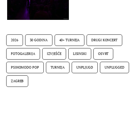
2026
30 GODINA
40+ TURNEJA
DRUGI KONCERT
FOTOGALERIJA
IZVJEŠĆE
LISINSKI
OSVRT
PSIHOMODO POP
TURNEJA
UNPLJUGD
UNPLUGGED
ZAGREB