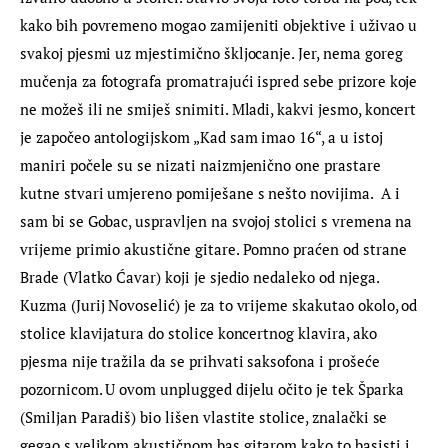
kako bih povremeno mogao zamijeniti objektive i uživao u 
svakoj pjesmi uz mjestimično škljocanje. Jer, nema goreg 
mučenja za fotografa promatrajući ispred sebe prizore koje 
ne možeš ili ne smiješ snimiti. Mladi, kakvi jesmo, koncert 
je započeo antologijskom „Kad sam imao 16“, a u istoj 
maniri počele su se nizati naizmjenično one prastare 
kutne stvari umjereno pomiješane s nešto novijima.  A i 
sam bi se Gobac, uspravljen na svojoj stolici s vremena na 
vrijeme primio akustične gitare. Pomno praćen od strane 
Brade (Vlatko Ćavar) koji je sjedio nedaleko od njega. 
Kuzma (Jurij Novoselić) je za to vrijeme skakutao okolo, od 
stolice klavijatura do stolice koncertnog klavira, ako 
pjesma nije tražila da se prihvati saksofona i prošeće 
pozornicom. U ovom unplugged dijelu očito je tek Šparka 
(Smiljan Paradiš) bio lišen vlastite stolice, znalački se 
gegao s velikom akustičnom bas gitarom kako to basisti i 