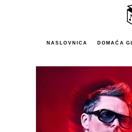
NASLOVNICA
DOMAĆA GLAZBA
STRANA GLAZBA
NASLOVNICA
DOMAĆA G
FILM
MUSIC BOX