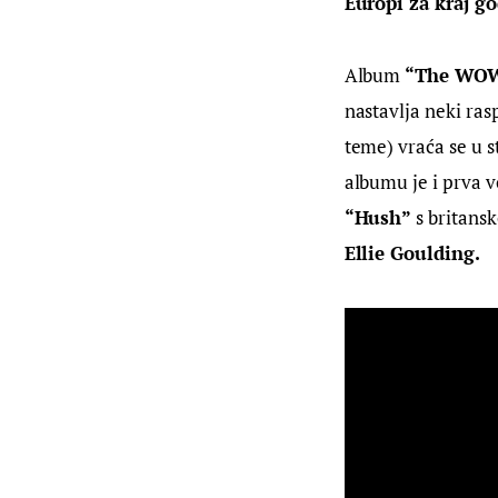
Europi za kraj go
Album 
“The WOW
nastavlja neki ras
teme) vraća se u s
albumu je i prva 
“Hush”
 s britans
Ellie Goulding. 