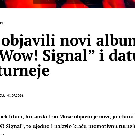
TI
objavili novi albu
Wow! Signal” i da
turneje
INA
01.07.2026.
ock titani, britanski trio Muse objavio je novi, jubilarni 
Signal”, te ujedno i najavio kraću promotivnu turneju