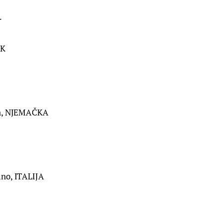
.
UK
in, NJEMAČKA
no, ITALIJA