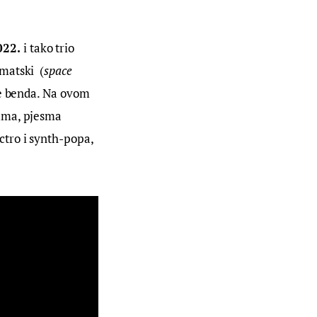
022.
 i tako trio 
matski  (
space
ve benda. Na ovom 
buma, pjesma
ctro i synth-popa, 