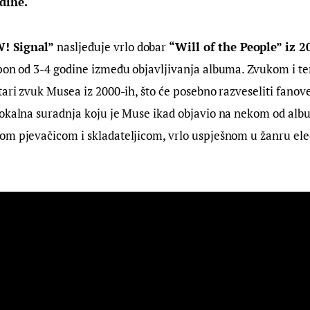
dine. 
! Signal”
 nasljeđuje vrlo dobar
 “Will of the People” iz 2
pon od 3-4 godine između objavljivanja albuma. Zvukom i te
tari zvuk Musea iz 2000-ih, što će posebno razveseliti fano
vokalna suradnja koju je Muse ikad objavio na nekom od al
kom pjevačicom i skladateljicom, vrlo uspješnom u žanru ele