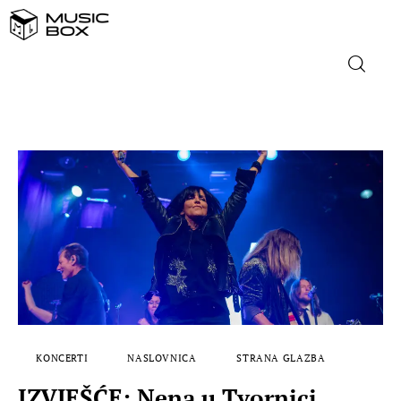
NASLOVNICA
DOMAĆA GLAZBA
STRANA GLAZBA
FILM
MUSIC BOX
KONCERTI
NASLOVNICA
STRANA GLAZBA
IZVJEŠĆE: Nena u Tvornici