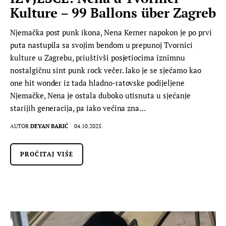
Kulture – 99 Ballons über Zagreb
Njemačka post punk ikona, Nena Kerner napokon je po prvi
puta nastupila sa svojim bendom u prepunoj Tvornici
kulture u Zagrebu, priuštivši posjetiocima iznimnu
nostalgičnu sint punk rock večer. Iako je se sjećamo kao
one hit wonder iz tada hladno-ratovske podijeljene
Njemačke, Nena je ostala duboko utisnuta u sjećanje
starijih generacija, pa iako većina zna…
AUTOR
DEYAN BARIĆ
04.10.2025.
PROČITAJ VIŠE