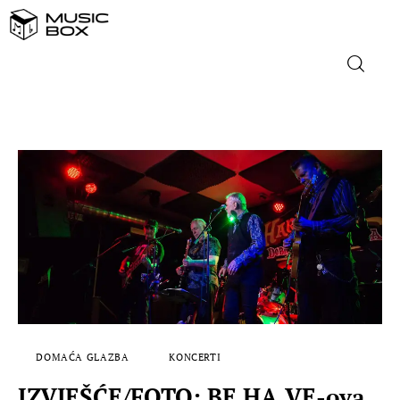
NASLOVNICA
DOMAĆA GLAZBA
STRANA GLAZBA
FILM
MUSIC BOX
DOMAĆA GLAZBA
KONCERTI
IZVJEŠĆE/FOTO: BE HA VE-ova