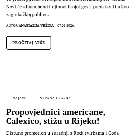
Novi će album bend i njihovi brojni gosti predstaviti uživo
zagrebačkoj publici…
AUTOR
ANASTAZIJA VRŽINA
07.05.2026.
PROČITAJ VIŠE
NAJAVE
STRANA GLAZBA
Propovjednici americane,
Calexico, stižu u Rijeku!
Distune promotion u suradnji s Rock svirkama i Coda