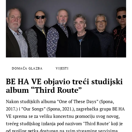
DOMAĆA GLAZBA
VIJESTI
BE HA VE objavio treći studijski
album “Third Route”
Nakon studijskih albuma ”One of These Days” (Spona,
2017.) i ”Our Songs” (Spona, 2021.), zagrebačka grupa BE HA
VE sprema se za veliku koncertnu promociju svog novog,
trećeg studijskog izdanja pod nazivom "Third Route" koji je
od prošlog petka dostupan na svim streaming servisima.