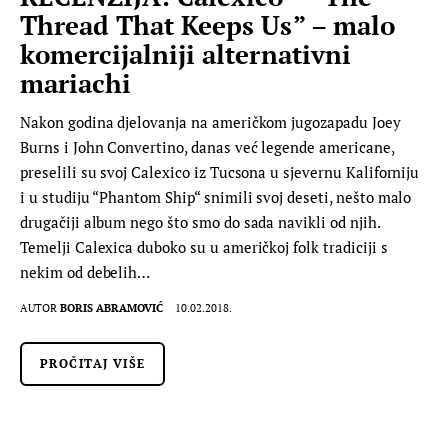
Thread That Keeps Us” – malo
komercijalniji alternativni
mariachi
Nakon godina djelovanja na američkom jugozapadu Joey
Burns i John Convertino, danas već legende americane,
preselili su svoj Calexico iz Tucsona u sjevernu Kaliforniju
i u studiju “Phantom Ship“ snimili svoj deseti, nešto malo
drugačiji album nego što smo do sada navikli od njih.
Temelji Calexica duboko su u američkoj folk tradiciji s
nekim od debelih…
AUTOR
BORIS ABRAMOVIĆ
10.02.2018.
PROČITAJ VIŠE