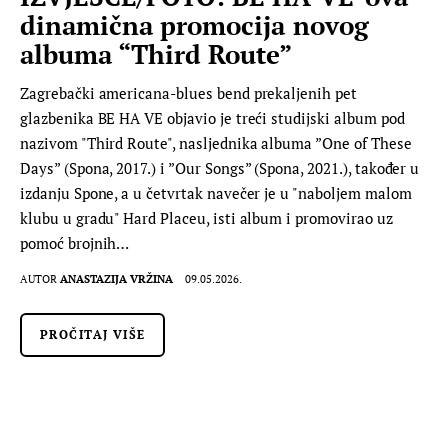
dinamična promocija novog
albuma “Third Route”
Zagrebački americana-blues bend prekaljenih pet
glazbenika BE HA VE objavio je treći studijski album pod
nazivom "Third Route", nasljednika albuma ”One of These
Days” (Spona, 2017.) i ”Our Songs” (Spona, 2021.), također u
izdanju Spone, a u četvrtak navečer je u "naboljem malom
klubu u gradu" Hard Placeu, isti album i promovirao uz
pomoć brojnih…
AUTOR
ANASTAZIJA VRŽINA
09.05.2026.
PROČITAJ VIŠE