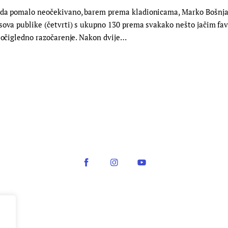
žda pomalo neočekivano, barem prema kladionicama, Marko Bošnjak 
asova publike (četvrti) s ukupno 130 prema svakako nešto jačim 
e očigledno razočarenje. Nakon dvije…