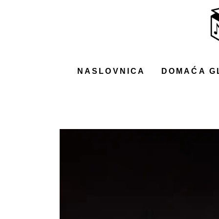
NASLOVNICA
DOMAĆA GLAZBA
STRANA GLAZBA
NASLOVNICA
DOMAĆA G
FILM
MUSIC BOX