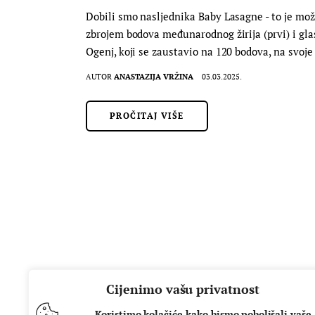
Dobili smo nasljednika Baby Lasagne - to je mo
zbrojem bodova međunarodnog žirija (prvi) i gl
Ogenj, koji se zaustavio na 120 bodova, na svoj
AUTOR
ANASTAZIJA VRŽINA
03.03.2025.
PROČITAJ VIŠE
Cijenimo vašu privatnost
Koristimo kolačiće kako bismo poboljšali vaše