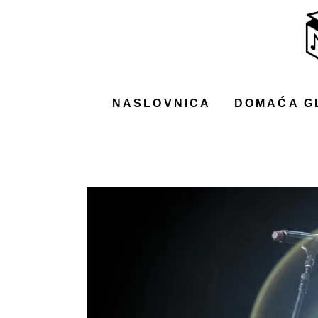
NASLOVNICA
DOMAĆA GLAZBA
STRANA GLAZBA
NASLOVNICA
DOMAĆA G
FILM
MUSIC BOX