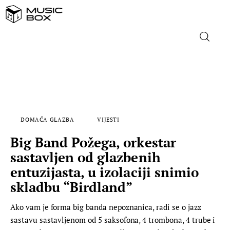
NASLOVNICA
DOMAĆA GLAZBA
DOMAĆA GLAZBA
VIJESTI
STRANA GLAZBA
Big Band Požega, orkestar
FILM
sastavljen od glazbenih
entuzijasta, u izolaciji snimio
MUSIC BOX
skladbu “Birdland”
Ako vam je forma big banda nepoznanica, radi se o jazz
sastavu sastavljenom od 5 saksofona, 4 trombona, 4 trube i