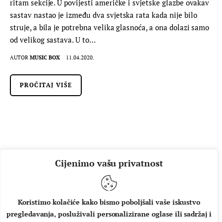
ritam sekcije. U povijesti američke i svjetske glazbe ovakav
sastav nastao je između dva svjetska rata kada nije bilo
struje, a bila je potrebna velika glasnoća, a ona dolazi samo
od velikog sastava. U to…
AUTOR
MUSIC BOX
11.04.2020.
PROČITAJ VIŠE
Cijenimo vašu privatnost
Koristimo kolačiće kako bismo poboljšali vaše iskustvo
pregledavanja, posluživali personalizirane oglase ili sadržaj i
O NAMA
IMPRESSUM
UVJETI KORIŠTENJA