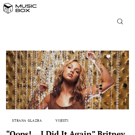
NASLOVNICA
DOMAĆA GLAZBA
STRANA GLAZBA
FILM
MUSIC BOX
STRANA GLAZBA
VIJESTI
“Oops!… I Did It Again” Britney