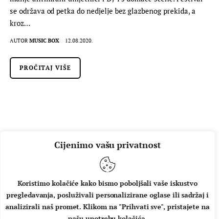
se održava od petka do nedjelje bez glazbenog prekida, a
kroz…
AUTOR
MUSIC BOX
12.08.2020.
PROČITAJ VIŠE
Cijenimo vašu privatnost
Koristimo kolačiće kako bismo poboljšali vaše iskustvo
pregledavanja, posluživali personalizirane oglase ili sadržaj i
O NAMA
IMPRESSUM
UVJETI KORIŠTENJA
analizirali naš promet. Klikom na "Prihvati sve", pristajete na
našu upotrebu kolačića.