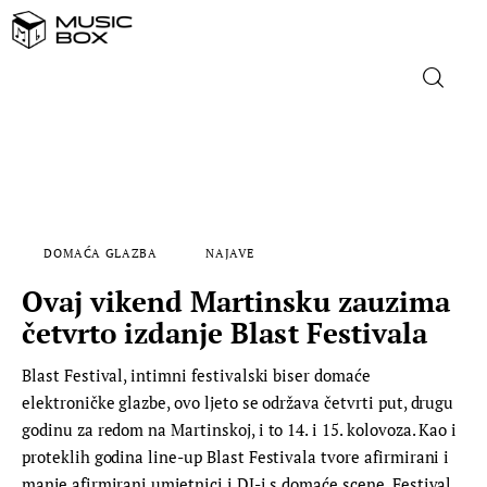
NASLOVNICA
DOMAĆA GLAZBA
DOMAĆA GLAZBA
NAJAVE
STRANA GLAZBA
Ovaj vikend Martinsku zauzima
FILM
četvrto izdanje Blast Festivala
Blast Festival, intimni festivalski biser domaće
MUSIC BOX
elektroničke glazbe, ovo ljeto se održava četvrti put, drugu
godinu za redom na Martinskoj, i to 14. i 15. kolovoza. Kao i
proteklih godina line-up Blast Festivala tvore afirmirani i
manje afirmirani umjetnici i DJ-i s domaće scene. Festival