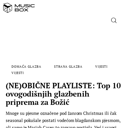
NASLOVNICA
DOMAĆA GLAZBA
DOMAĆA GLAZBA
STRANA GLAZBA
VIJESTI
STRANA GLAZBA
VIJESTI
(NE)OBIČNE PLAYLISTE: Top 10
FILM
ovogodišnjih glazbenih
MUSIC BOX
priprema za Božić
Mnoge su pjesme označene pod žanrom Christmas ili čak
seasonal pokušale postati vodećom blagdanskom pjesmom,
ali samo je Mariah Carey to zapravo postigla. Već i vrapci