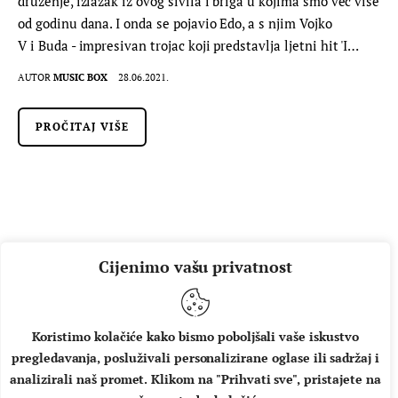
druženje, izlazak iz ovog sivila i briga u kojima smo već više
od godinu dana. I onda se pojavio Edo, a s njim Vojko
V i Buda - impresivan trojac koji predstavlja ljetni hit 'I…
AUTOR
MUSIC BOX
28.06.2021.
PROČITAJ VIŠE
Cijenimo vašu privatnost
Koristimo kolačiće kako bismo poboljšali vaše iskustvo
pregledavanja, posluživali personalizirane oglase ili sadržaj i
O NAMA
IMPRESSUM
UVJETI KORIŠTENJA
analizirali naš promet. Klikom na "Prihvati sve", pristajete na