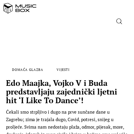
NASLOVNICA
DOMAĆA GLAZBA
DOMAĆA GLAZBA
VIJESTI
STRANA GLAZBA
Edo Maajka, Vojko V i Buda
FILM
predstavljaju zajednički ljetni
hit ‘I Like To Dance’!
MUSIC BOX
Čekali smo strpljivo i dugo na prve sunčane dane u
Zagrebu; zima je trajala dugo, Covid, potresi, snijeg u
proljeće. Svima nam nedostaju plaža, odmor, pijesak, more,