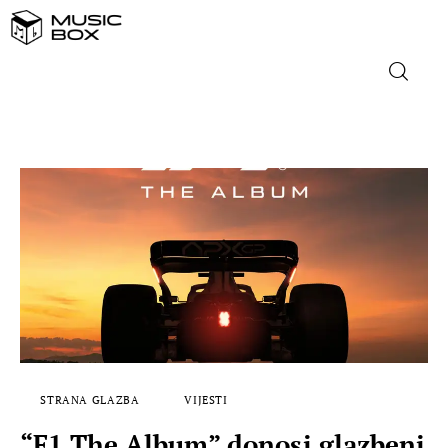
NASLOVNICA
DOMAĆA GLAZBA
STRANA GLAZBA
FILM
MUSIC BOX
STRANA GLAZBA
VIJESTI
“F1 The Album” donosi glazbeni