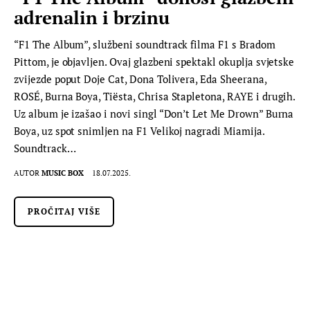
adrenalin i brzinu
“F1 The Album”, službeni soundtrack filma F1 s Bradom
Pittom, je objavljen. Ovaj glazbeni spektakl okuplja svjetske
zvijezde poput Doje Cat, Dona Tolivera, Eda Sheerana,
ROSÉ, Burna Boya, Tiësta, Chrisa Stapletona, RAYE i drugih.
Uz album je izašao i novi singl “Don’t Let Me Drown” Burna
Boya, uz spot snimljen na F1 Velikoj nagradi Miamija.
Soundtrack…
AUTOR
MUSIC BOX
18.07.2025.
PROČITAJ VIŠE