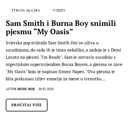
STRANA GLAZBA
VIJESTI
Sam Smith i Burna Boy snimili
pjesmu “My Oasis”
Svjetska pop zvijezda Sam Smith čini se uživa u
suradnjama, do sada ih je imao nekoliko, a zadnja je s Demi
Lovato na pjesmi "I'm Ready". Sam je ostvario suradnju s
nigerijskom superzvijezdom Burna Boyem, a pjesma se zove
"My Oasis" koju je napisao Jimmy Napes. "Ova pjesma je
bila prekrasan izljev emocija za mene u trenutku…
AUTOR
MUSIC BOX
30.07.2020.
PROČITAJ VIŠE