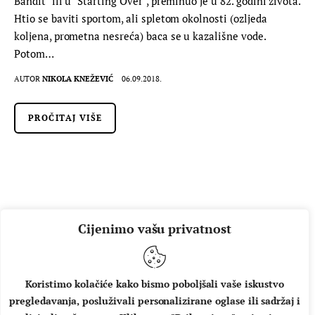
Bandit" ili u "Starting Over", preminuo je u 82. godini života.
Htio se baviti sportom, ali spletom okolnosti (ozljeda
koljena, prometna nesreća) baca se u kazališne vode.
Potom…
AUTOR
NIKOLA KNEŽEVIĆ
06.09.2018.
PROČITAJ VIŠE
Cijenimo vašu privatnost
Koristimo kolačiće kako bismo poboljšali vaše iskustvo
pregledavanja, posluživali personalizirane oglase ili sadržaj i
O NAMA
IMPRESSUM
UVJETI KORIŠTENJA