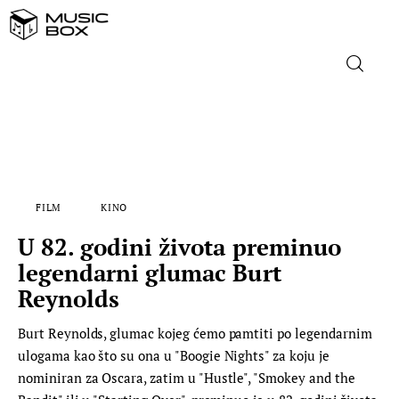
NASLOVNICA
DOMAĆA GLAZBA
FILM
KINO
STRANA GLAZBA
U 82. godini života preminuo
FILM
legendarni glumac Burt
Reynolds
MUSIC BOX
Burt Reynolds, glumac kojeg ćemo pamtiti po legendarnim
ulogama kao što su ona u "Boogie Nights" za koju je
nominiran za Oscara, zatim u "Hustle", "Smokey and the