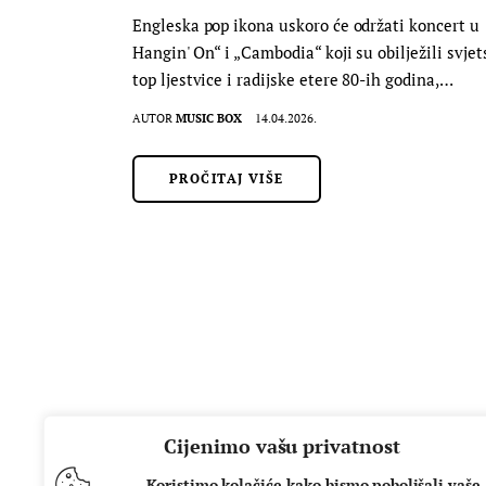
Engleska pop ikona uskoro će održati koncert u 
Hangin' On“ i „Cambodia“ koji su obilježili svj
top ljestvice i radijske etere 80-ih godina,…
AUTOR
MUSIC BOX
14.04.2026.
PROČITAJ VIŠE
Cijenimo vašu privatnost
Koristimo kolačiće kako bismo poboljšali vaše