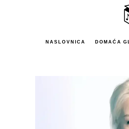
NASLOVNICA
DOMAĆA GLAZBA
STRANA GLAZBA
NASLOVNICA
DOMAĆA G
FILM
MUSIC BOX