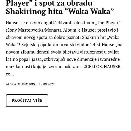
Player” i spot za obradu
Shakirinog hita “Waka Waka”
Hauser je objavio dugoiščekivani solo album „The Player“
(Sony Masterworks/Menart). Album je Hauser proslavio i
objavom novog spota za dobro poznati Shakirin hit „Waka
Waka“! Svjetski popularan hrvatski violončelist Hauser, na
novom albumu donosi svoju blistavu virtuoznost u svijet
latino popa i jazza, otkrivajući nove dimenzije izvanredne
muzikalnosti koju je izvorno pokazao s 2CELLOS. HAUSER
će…
AUTOR
MUSIC BOX
18.09.2022.
PROČITAJ VIŠE