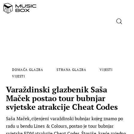
NASLOVNICA
DOMAĆA GLAZBA
DOMAĆA GLAZBA
STRANA GLAZBA
VIJESTI
STRANA GLAZBA
VIJESTI
Varaždinski glazbenik Saša
FILM
Maček postao tour bubnjar
MUSIC BOX
svjetske atrakcije Cheat Codes
Saša Maček, cijenjeni varaždinski bubnjar kojeg znamo po
radu u bendu Lines & Colours, postao je tour bubnjar
svjetske EDM atrakcije Cheat Codes. Štoviše, kreće zajedno