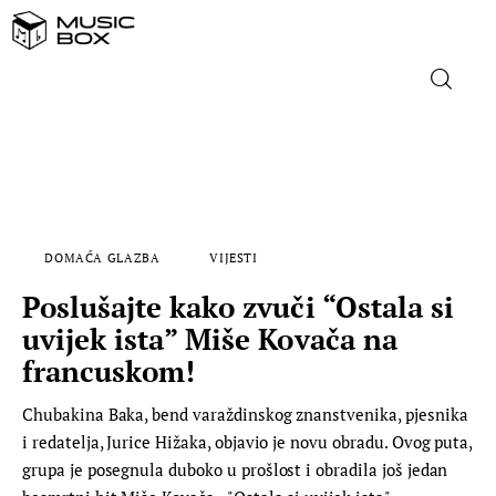
NASLOVNICA
DOMAĆA GLAZBA
DOMAĆA GLAZBA
VIJESTI
STRANA GLAZBA
Poslušajte kako zvuči “Ostala si
FILM
uvijek ista” Miše Kovača na
francuskom!
MUSIC BOX
Chubakina Baka, bend varaždinskog znanstvenika, pjesnika
i redatelja, Jurice Hižaka, objavio je novu obradu. Ovog puta,
grupa je posegnula duboko u prošlost i obradila još jedan