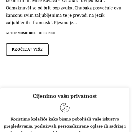
besmrtni hit Miše Kovača - "Ostala si uvijek ista".
Odmaknuvši se od brit-pop zvuka, Chubaka posvećuje ovu
šansonu svim zaljubljenima te je prevodi na jezik
zaljubljenih - francuski. Pjesmu je…
AUTOR
MUSIC BOX
01.03.2020.
PROČITAJ VIŠE
Cijenimo vašu privatnost
Koristimo kolačiće kako bismo poboljšali vaše iskustvo
pregledavanja, posluživali personalizirane oglase ili sadržaj i
O NAMA
IMPRESSUM
UVJETI KORIŠTENJA